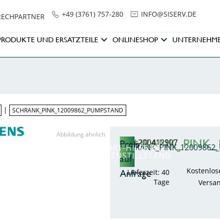
+49 (3761) 757-280
NI
SIS@OF
ED.VRE
RECHPARTNER
PRODUKTE UND ERSATZTEILE
ONLINESHOP
UNTERNEHM
|
SCHRANK_PINK_12009862_PUMPSTAND
Abbildung ähnlich
SCHRANK_PINK_
ZMA:200412907
Preis
SCHRANK_PINK_1200986
SOFORT-HILFE BEI
ANLAGENSTILLSTAND
auf
Kostenlos
Anfrage
Lieferzeit: 40
Tage
Versa