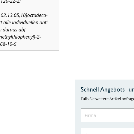
1120-22-2;
.02,13.05,10]octadeca-
 alle individuellen anti-
n daraus ab]
ethylthiophenyl)-2-
868-10-5
Schnell Angebots- un
Falls Sie weitere Artikel anf