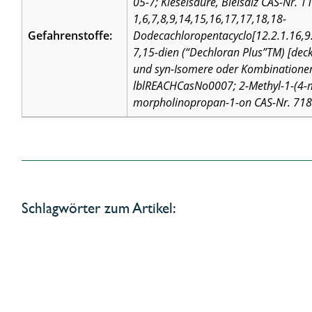
05-7; Kieselsäure, Bleisalz CAS-Nr. 1
1,6,7,8,9,14,15,16,17,17,18,18-
Gefahrenstoffe:
Dodecachloropentacyclo[12.2.1.16,9
7,15-dien (“Dechloran Plus”TM) [deckt
und syn-Isomere oder Kombinatione
lblREACHCasNo0007; 2-Methyl-1-(4-m
morpholinopropan-1-on CAS-Nr. 71
Schlagwörter zum Artikel: