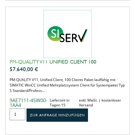
PM-QUALITY V11 UNIFIED CLIENT 100
57.640,00
€
PM-QUALITY V11, Unified Client, 100 Clients Paket lauffähig mit
SIMATIC WinCC Unified Mehrplatzsystem Client für Systempaket Typ
S Standard/Profess…
9AE7111-4SW00-
Lieferzeit in
exkl. MwSt. | kostenloser
1AA4
Tagen 15
Versand
ZUR ANFRAGE HINZUFÜGEN