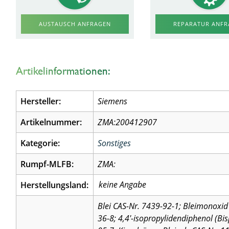
AUSTAUSCH ANFRAGEN
REPARATUR ANF
Artikelinformationen:
Hersteller:
Siemens
Artikelnummer:
ZMA:200412907
Kategorie:
Sonstiges
Rumpf-MLFB:
ZMA:
Herstellungsland:
Blei CAS-Nr. 7439-92-1; Bleimonoxid 
36-8; 4,4′-isopropylidendiphenol (Bi