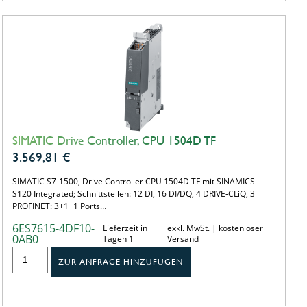
SIMATIC Drive Controller, CPU 1504D TF
3.569,81
€
SIMATIC S7-1500, Drive Controller CPU 1504D TF mit SINAMICS
S120 Integrated; Schnittstellen: 12 DI, 16 DI/DQ, 4 DRIVE-CLiQ, 3
PROFINET: 3+1+1 Ports…
6ES7615-4DF10-
Lieferzeit in
exkl. MwSt. | kostenloser
0AB0
Tagen 1
Versand
ZUR ANFRAGE HINZUFÜGEN