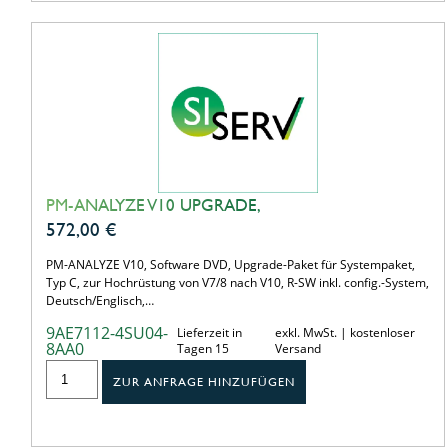
PM-ANALYZE V10 UPGRADE,
572,00
€
PM-ANALYZE V10, Software DVD, Upgrade-Paket für Systempaket,
Typ C, zur Hochrüstung von V7/8 nach V10, R-SW inkl. config.-System,
Deutsch/Englisch,…
9AE7112-4SU04-
Lieferzeit in
exkl. MwSt. | kostenloser
8AA0
Tagen 15
Versand
ZUR ANFRAGE HINZUFÜGEN