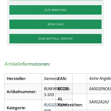
ZUR WARTUNG
BERATUNG
ZUM NOTFALL SERVICE
Artikelinformationen:
Hersteller:
Siemens
EAN:
RUM:WIN7023-
ECCN:
5A002ENCA
Artikelnummer:
5-SFD
AL
5A002A2A2
RUGGEDCOM
Kennzeichen:
Kategorie:
WIN