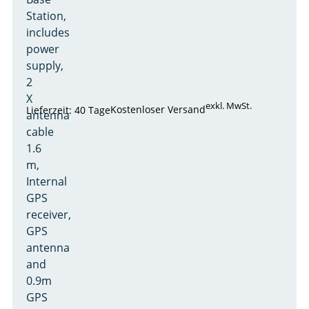
Station,
includes
power
supply,
2
X
exkl. MwSt.
Kostenloser Versand
Lieferzeit: 40 Tage
antenna
cable
1.6
m,
Internal
GPS
receiver,
GPS
antenna
and
0.9m
GPS