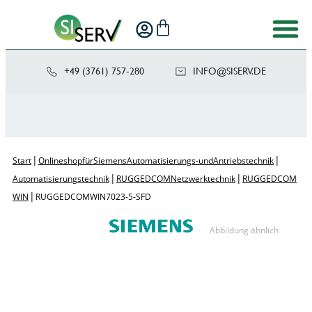
+49 (3761) 757-280
NI
SIS@OF
ED.VRE
|
|
Start
Onlineshop für Siemens Automatisierungs- und Antriebstechnik
|
|
Automatisierungstechnik
RUGGEDCOM Netzwerktechnik
RUGGEDCOM
|
WIN
RUGGEDCOM WIN7023-5-SFD
Abbildung ähnlich