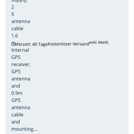
2
X
antenna
cable
1.6
m,
exkl. MwSt.
Kostenloser Versand
Lieferzeit: 40 Tage
Internal
GPS
receiver,
GPS
antenna
and
0.9m
GPS
antenna
cable
and
mounting…