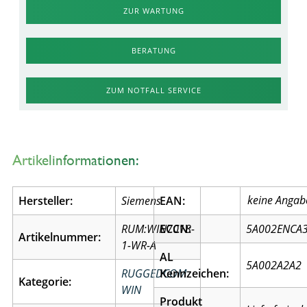
ZUR WARTUNG
BERATUNG
ZUM NOTFALL SERVICE
Artikelinformationen:
Hersteller:
Siemens
EAN:
RUM:WIN7018-
ECCN:
5A002ENCA
Artikelnummer:
1-WR-A
AL
5A002A2A2
RUGGEDCOM
Kennzeichen:
Kategorie:
WIN
Produkt