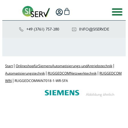
+49 (3761) 757-280
NI
SIS@OF
ED.VRE
|
|
Start
Onlineshop für Siemens Automatisierungs- und Antriebstechnik
|
|
Automatisierungstechnik
RUGGEDCOM Netzwerktechnik
RUGGEDCOM
|
WIN
RUGGEDCOM WiN7018-1-WR-SFA
Abbildung ähnlich