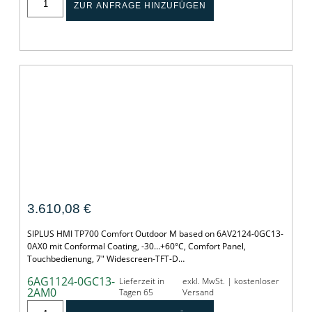
ZUR ANFRAGE HINZUFÜGEN
SIPLUS HMI TP700 Comfort Outdoor M
3.610,08
€
SIPLUS HMI TP700 Comfort Outdoor M based on 6AV2124-0GC13-
0AX0 mit Conformal Coating, -30…+60°C, Comfort Panel,
Touchbedienung, 7" Widescreen-TFT-D…
6AG1124-0GC13-
Lieferzeit in
exkl. MwSt. | kostenloser
2AM0
Tagen 65
Versand