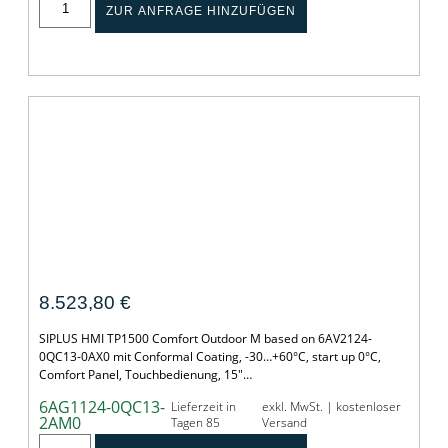
ZUR ANFRAGE HINZUFÜGEN
SIPLUS HMI TP1500 Comfort Outdoor M
8.523,80
€
SIPLUS HMI TP1500 Comfort Outdoor M based on 6AV2124-
0QC13-0AX0 mit Conformal Coating, -30…+60°C, start up 0°C,
Comfort Panel, Touchbedienung, 15"…
6AG1124-0QC13-
Lieferzeit in
exkl. MwSt. | kostenloser
2AM0
Tagen 85
Versand