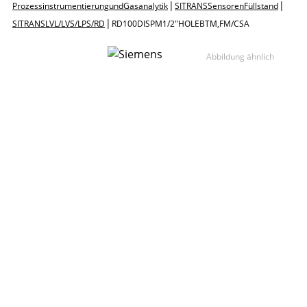
|
|
Prozessinstrumentierung und Gasanalytik
SITRANS Sensoren Füllstand
|
SITRANS LVL / LVS / LPS / RD
RD100 DISP M 1/2"HOLE BTM, FM/CSA
Abbildung ähnlich