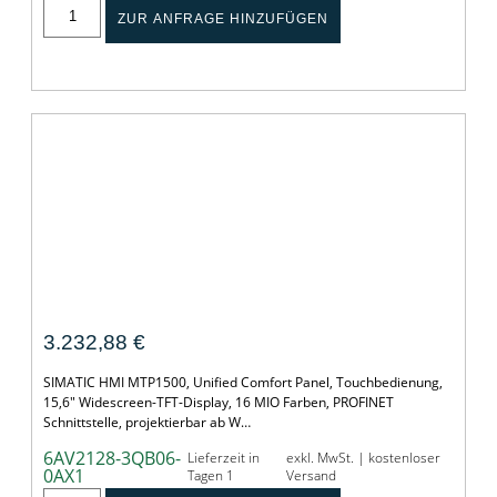
ZUR ANFRAGE HINZUFÜGEN
SIMATIC HMI MTP1500 Unified Comfort
3.232,88
€
SIMATIC HMI MTP1500, Unified Comfort Panel, Touchbedienung,
15,6" Widescreen-TFT-Display, 16 MIO Farben, PROFINET
Schnittstelle, projektierbar ab W…
6AV2128-3QB06-
Lieferzeit in
exkl. MwSt. | kostenloser
0AX1
Tagen 1
Versand