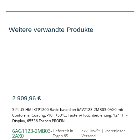
Weitere verwandte Produkte
SIPLUS HMI KTP1200 Basic
2.909,96
€
SIPLUS HMI KTP1200 Basic based on 6AV2123-2MB03-0AX0 mit
Conformal Coating, -10…+50°C, Tasten-/Touchbedienung, 12" TFT-
Display, 65536 Farben PROFIN…
6AG1123-2MB03-
Lieferzeit in
exkl. MwSt. | kostenloser
2AX0
Tagen 65
Versand