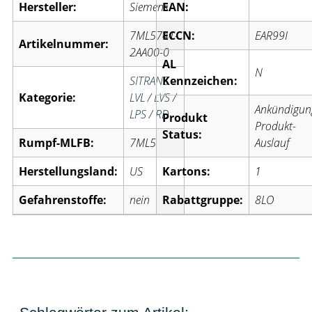
Hersteller:
Siemens
EAN:
7ML5741-
ECCN:
EAR99I
Artikelnummer:
2AA00-0
AL
N
SITRANS
Kennzeichen:
Kategorie:
LVL / LVS /
Ankündigun
LPS / RD
Produkt
Produkt-
Status:
Rumpf-MLFB:
7ML5
Auslauf
Herstellungsland:
US
Kartons:
1
Gefahrenstoffe:
nein
Rabattgruppe:
8LO