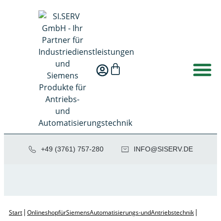
+49 (3761) 757-280
NI
SIS@OF
ED.VRE
|
|
Start
Onlineshop für Siemens Automatisierungs- und Antriebstechnik