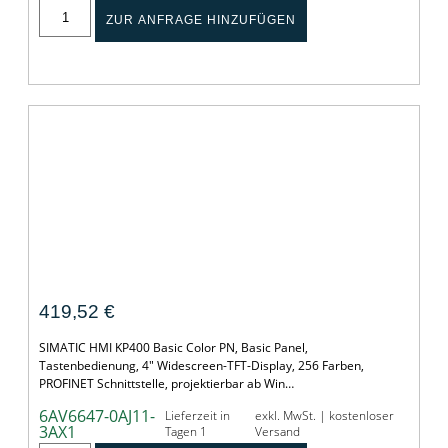
ZUR ANFRAGE HINZUFÜGEN
SIMATIC HMI KP400 Basic Color PN
419,52
€
SIMATIC HMI KP400 Basic Color PN, Basic Panel,
Tastenbedienung, 4" Widescreen-TFT-Display, 256 Farben,
PROFINET Schnittstelle, projektierbar ab Win…
6AV6647-0AJ11-
Lieferzeit in
exkl. MwSt. | kostenloser
3AX1
Tagen 1
Versand