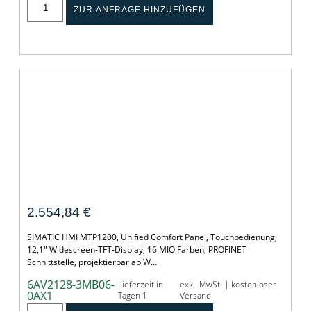
ZUR ANFRAGE HINZUFÜGEN
SIMATIC HMI MTP1200 Unified Comfort
2.554,84
€
SIMATIC HMI MTP1200, Unified Comfort Panel, Touchbedienung,
12,1" Widescreen-TFT-Display, 16 MIO Farben, PROFINET
Schnittstelle, projektierbar ab W…
6AV2128-3MB06-
Lieferzeit in
exkl. MwSt. | kostenloser
0AX1
Tagen 1
Versand