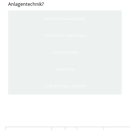
Anlagentechnik?
AUSTAUSCH ANFRAGEN
REPARATUR ANFRAGEN
ZUR WARTUNG
BERATUNG
ZUM NOTFALL SERVICE
Artikelinformationen: