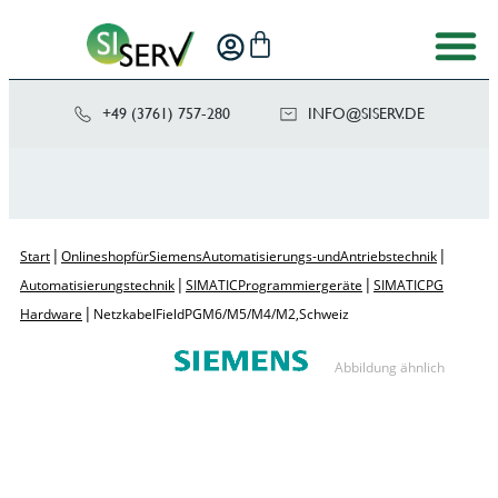
+49 (3761) 757-280
NI
SIS@OF
ED.VRE
|
|
Start
Onlineshop für Siemens Automatisierungs- und Antriebstechnik
|
|
Automatisierungstechnik
SIMATIC Programmiergeräte
SIMATIC PG
|
Hardware
Netzkabel Field PG M6/M5/M4/M2, Schweiz
Abbildung ähnlich