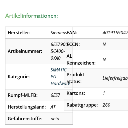
Artikelinformationen:
Hersteller:
Siemens
EAN:
401916904
6ES7900-
ECCN:
N
Artikelnummer:
5CA00-
AL
0XA0
N
Kennzeichen:
SIMATIC
Produkt
Kategorie:
PG
Lieferfreiga
Status:
Hardware
Kartons:
1
Rumpf-MLFB:
6ES7
Rabattgruppe:
260
Herstellungsland:
AT
Gefahrenstoffe:
nein