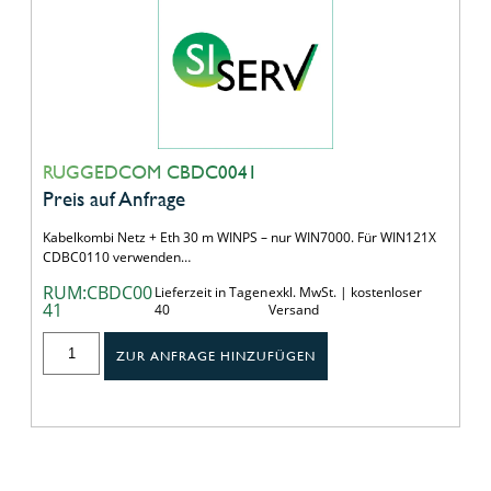
RUGGEDCOM CBDC0041
Preis auf Anfrage
Kabelkombi Netz + Eth 30 m WINPS – nur WIN7000. Für WIN121X
CDBC0110 verwenden…
RUM:CBDC00
Lieferzeit in Tagen
exkl. MwSt. | kostenloser
41
40
Versand
ZUR ANFRAGE HINZUFÜGEN