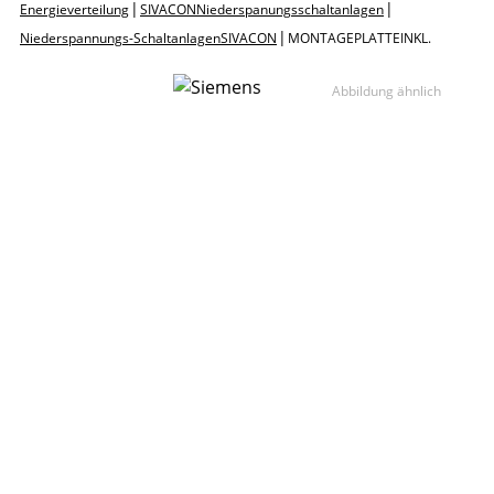
|
|
Energieverteilung
SIVACON Niederspanungsschaltanlagen
|
Niederspannungs-Schaltanlagen SIVACON
MONTAGEPLATTE INKL.
Abbildung ähnlich