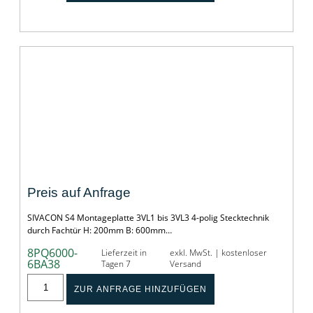
EBS 3VL1-3/4P/WA/STECK/DIR/TUER/H200/B06
Preis auf Anfrage
SIVACON S4 Montageplatte 3VL1 bis 3VL3 4-polig Stecktechnik
durch Fachtür H: 200mm B: 600mm…
8PQ6000-
Lieferzeit in
exkl. MwSt. | kostenloser
6BA38
Tagen 7
Versand
ZUR ANFRAGE HINZUFÜGEN