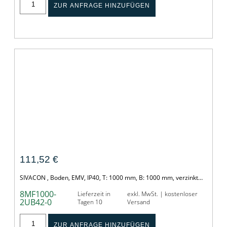
ZUR ANFRAGE HINZUFÜGEN
Boden
111,52
€
SIVACON , Boden, EMV, IP40, T: 1000 mm, B: 1000 mm, verzinkt…
8MF1000-
Lieferzeit in
exkl. MwSt. | kostenloser
2UB42-0
Tagen 10
Versand
ZUR ANFRAGE HINZUFÜGEN