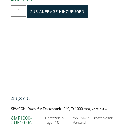
ZUR ANFRAGE HINZUFÜGEN
Dach, fuer Eckschrank
49,37
€
SIVACON, Dach, für Eckschrank, IP40, T: 1000 mm, verzinkt…
8MF1000-
Lieferzeit in
exkl. MwSt. | kostenloser
2UE10-0A
Tagen 10
Versand