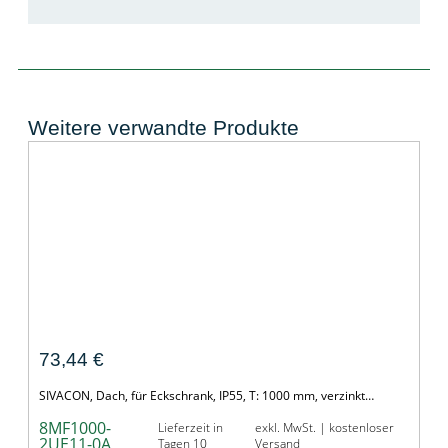
Weitere verwandte Produkte
Dach, fuer Eckschrank
73,44
€
SIVACON, Dach, für Eckschrank, IP55, T: 1000 mm, verzinkt…
8MF1000-
Lieferzeit in
exkl. MwSt. | kostenloser
2UE11-0A
Tagen 10
Versand