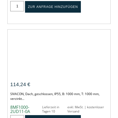
ZUR ANFRAGE HINZUFÜGEN
Dach, geschlossen
114,24
€
SIVACON, Dach, geschlossen, IP55, B: 1000 mm, T: 1000 mm,
verzinkt…
8MF1000-
Lieferzeit in
exkl. MwSt. | kostenloser
2UD11-0A
Tagen 10
Versand