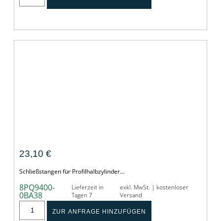
SCHLIESSSTANGEN PROFILHALBZYLINDER
H2000
23,10
€
Schließstangen für Profilhalbzylinder…
8PQ9400-
Lieferzeit in
exkl. MwSt. | kostenloser
0BA38
Tagen 7
Versand
ZUR ANFRAGE HINZUFÜGEN