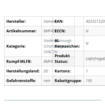
Artikelinformationen:
Hersteller:
Siemens
EAN:
402551520
Artikelnummer:
8MF4510
ECCN:
N
Niederspannungs-
AL
N
Kategorie:
Schaltanlagen
Kennzeichen:
SIVACON
Produkt
Lieferfreiga
Rumpf-MLFB:
8MF4
Status:
Herstellungsland:
DE
Kartons:
1
Gefahrenstoffe:
nein
Rabattgruppe:
195