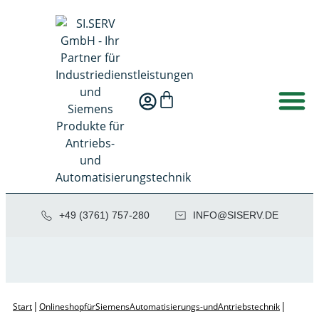
+49 (3761) 757-280
NI
SIS@OF
ED.VRE
|
|
Start
Onlineshop für Siemens Automatisierungs- und Antriebstechnik