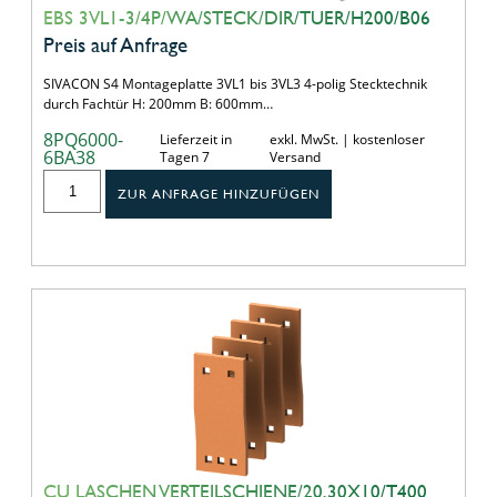
EBS 3VL1-3/4P/WA/STECK/DIR/TUER/H200/B06
Preis auf Anfrage
SIVACON S4 Montageplatte 3VL1 bis 3VL3 4-polig Stecktechnik
durch Fachtür H: 200mm B: 600mm…
8PQ6000-
Lieferzeit in
exkl. MwSt. | kostenloser
6BA38
Tagen 7
Versand
ZUR ANFRAGE HINZUFÜGEN
CU LASCHEN VERTEILSCHIENE/20,30X10/T400