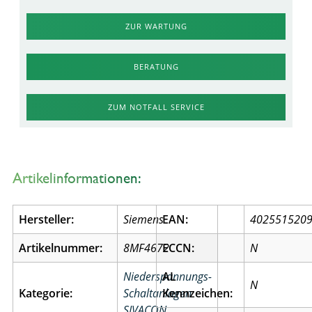
ZUR WARTUNG
BERATUNG
ZUM NOTFALL SERVICE
Artikelinformationen:
Hersteller:
Siemens
EAN:
402551520
Artikelnummer:
8MF4672
ECCN:
N
Niederspannungs-
AL
N
Kategorie:
Schaltanlagen
Kennzeichen:
SIVACON