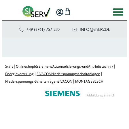
+49 (3761) 757-280
NI
SIS@OF
ED.VRE
|
|
Start
Onlineshop für Siemens Automatisierungs- und Antriebstechnik
|
|
Energieverteilung
SIVACON Niederspanungsschaltanlagen
|
Niederspannungs-Schaltanlagen SIVACON
MONTAGEBLECH
Abbildung ähnlich