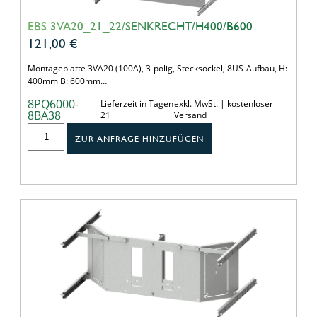
EBS 3VA20_21_22/SENKRECHT/H400/B600
121,00
€
Montageplatte 3VA20 (100A), 3-polig, Stecksockel, 8US-Aufbau, H:
400mm B: 600mm…
8PQ6000-
Lieferzeit in Tagen
exkl. MwSt. | kostenloser
8BA38
21
Versand
ZUR ANFRAGE HINZUFÜGEN