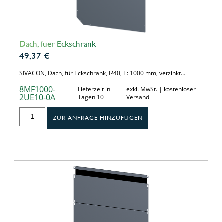
Dach, fuer Eckschrank
49,37
€
SIVACON, Dach, für Eckschrank, IP40, T: 1000 mm, verzinkt…
8MF1000-
Lieferzeit in
exkl. MwSt. | kostenloser
2UE10-0A
Tagen 10
Versand
ZUR ANFRAGE HINZUFÜGEN