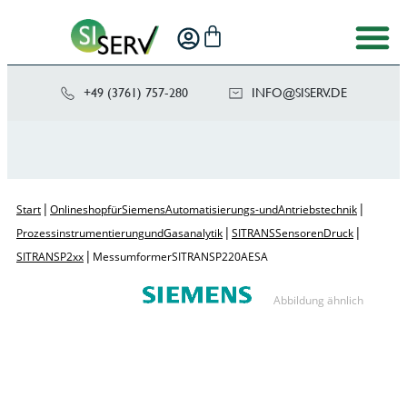
+49 (3761) 757-280
NI
SIS@OF
ED.VRE
|
|
Start
Onlineshop für Siemens Automatisierungs- und Antriebstechnik
|
|
Prozessinstrumentierung und Gasanalytik
SITRANS Sensoren Druck
|
SITRANS P2xx
Messumformer SITRANS P220 AESA
Abbildung ähnlich