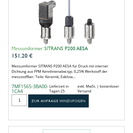
Messumformer SITRANS P200 AESA
151,20
€
Messumformer SITRANS P200 AESA für Druck mit interner
Dichtung aus FPM Kennlinienabw.typ. 0,25% Werkstoff der
messstoffber. Teile: Keramik, Edelsta…
7MF1565-3BA00-
Lieferzeit in
exkl. MwSt. | kostenloser
1CA4
Tagen 25
Versand
ZUR ANFRAGE HINZUFÜGEN