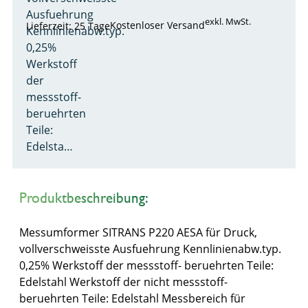
Ausfuehrung
exkl. MwSt.
Kostenloser Versand
Lieferzeit: 25 Tage
Kennlinienabw.typ.
0,25%
Werkstoff
der
messstoff-
beruehrten
Teile:
Edelsta…
Produktbeschreibung:
Messumformer SITRANS P220 AESA für Druck,
vollverschweisste Ausfuehrung Kennlinienabw.typ.
0,25% Werkstoff der messstoff- beruehrten Teile:
Edelstahl Werkstoff der nicht messstoff-
beruehrten Teile: Edelstahl Messbereich für