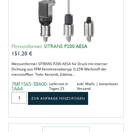
Messumformer SITRANS P200 AESA
151,20
€
Messumformer SITRANS P200 AESA für Druck mit interner
Dichtung aus FPM Kennlinienabw.typ. 0,25% Werkstoff der
messstoffber. Teile: Keramik, Edelsta…
7MF1565-3BA00-
Lieferzeit in
exkl. MwSt. | kostenloser
1AA4
Tagen 25
Versand
ZUR ANFRAGE HINZUFÜGEN