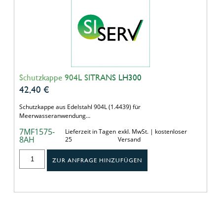
Schutzkappe 904L SITRANS LH300
42,40
€
Schutzkappe aus Edelstahl 904L (1.4439) für
Meerwasseranwendung…
7MF1575-
Lieferzeit in Tagen
exkl. MwSt. | kostenloser
8AH
25
Versand
ZUR ANFRAGE HINZUFÜGEN