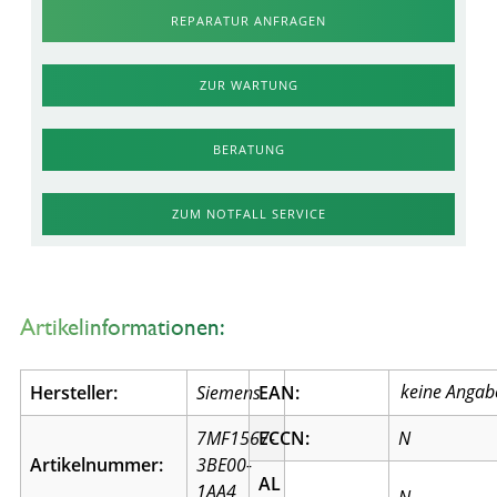
REPARATUR ANFRAGEN
ZUR WARTUNG
BERATUNG
ZUM NOTFALL SERVICE
Artikelinformationen:
Hersteller:
Siemens
EAN:
7MF1567-
ECCN:
N
Artikelnummer:
3BE00-
AL
1AA4