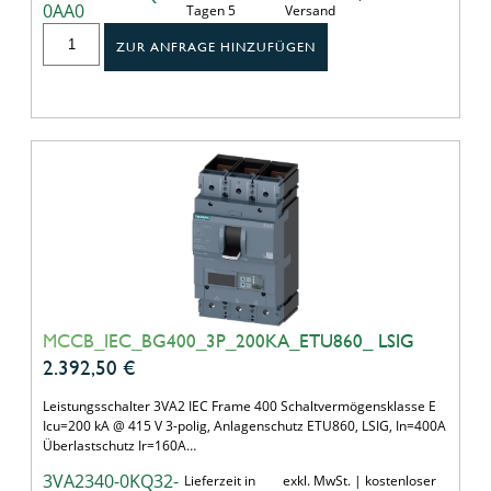
0AA0
Tagen 5
Versand
ZUR ANFRAGE HINZUFÜGEN
MCCB_IEC_BG400_3P_200KA_ETU860_ LSIG
2.392,50
€
Leistungsschalter 3VA2 IEC Frame 400 Schaltvermögensklasse E
Icu=200 kA @ 415 V 3-polig, Anlagenschutz ETU860, LSIG, In=400A
Überlastschutz Ir=160A…
3VA2340-0KQ32-
Lieferzeit in
exkl. MwSt. | kostenloser