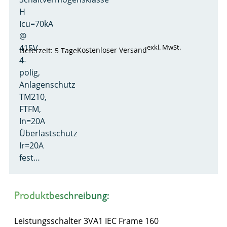
H
Icu=70kA
@
415V
exkl. MwSt.
Kostenloser Versand
Lieferzeit: 5 Tage
4-
polig,
Anlagenschutz
TM210,
FTFM,
In=20A
Überlastschutz
Ir=20A
fest…
Produktbeschreibung:
Leistungsschalter 3VA1 IEC Frame 160