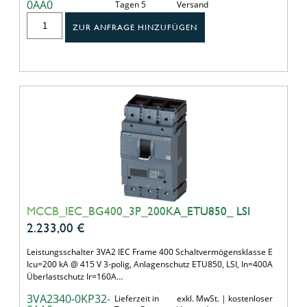
0AA0
Tagen 5
Versand
ZUR ANFRAGE HINZUFÜGEN
MCCB_IEC_BG400_3P_200KA_ETU850_ LSI
2.233,00
€
Leistungsschalter 3VA2 IEC Frame 400 Schaltvermögensklasse E
Icu=200 kA @ 415 V 3-polig, Anlagenschutz ETU850, LSI, In=400A
Überlastschutz Ir=160A…
3VA2340-0KP32-
Lieferzeit in
exkl. MwSt. | kostenloser