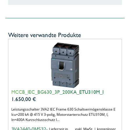
Weitere verwandte Produkte
MCCB_IEC_BG630_3P_200KA_ETU310M_I
1.650,00
€
Leistungsschalter 3VA2 IEC Frame 630 Schaltvermögensklasse E
Icu=200 kA @ 415 V 3-polig, Motorstarterschutz ETU310M, I,
In=400A Kurzschlussschutz I…
3VA2440-0MS32-
Lieferzeit in
exkl. MwSt. | kostenloser