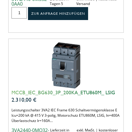
0AA0
Tagen 5
Versand
ZUR ANFRAGE HINZUFÜGEN
MCCB_IEC_BG630_3P_200KA_ETU860M_ LSIG
2.310,00
€
Leistungsschalter 3VA2 IEC Frame 630 Schaltvermögensklasse E
Icu=200 kA @ 415 V 3-polig, Motorschutz ETU860M, LSIG, In=400A
Überlastschutz Ir=160A…
3VA2440-0MQ32-
Lieferzeit in
exkl. MwSt. | kostenloser