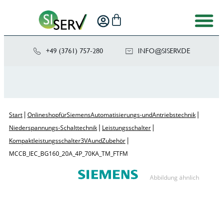
+49 (3761) 757-280
NI
SIS@OF
ED.VRE
|
|
Start
Onlineshop für Siemens Automatisierungs- und Antriebstechnik
|
|
Niederspannungs-Schalttechnik
Leistungsschalter
|
Kompaktleistungsschalter 3VA und Zubehör
MCCB_IEC_BG160_20A_4P_70KA_TM_ FTFM
Abbildung ähnlich