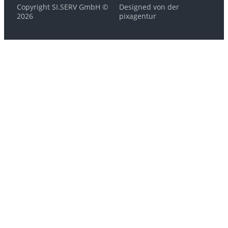
Copyright SI.SERV GmbH ©
Designed von der
2026
pixagentur