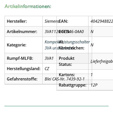
Artikelinformationen:
Hersteller:
Siemens
EAN:
404294882
Artikelnummer:
3VA1120-6ED46-0AA0
ECCN:
N
Kompaktleistungsschalter
AL
Kategorie:
N
3VA und Zubehör
Kennzeichen:
Rumpf-MLFB:
3VA1
Produkt
Lieferfreiga
Status:
Herstellungsland:
CZ
Kartons:
1
Gefahrenstoffe:
Blei CAS-Nr. 7439-92-1
Rabattgruppe:
12P