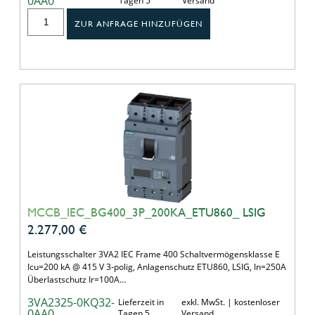
0AA0
Tagen 5
Versand
ZUR ANFRAGE HINZUFÜGEN
MCCB_IEC_BG400_3P_200KA_ETU860_ LSIG
2.277,00
€
Leistungsschalter 3VA2 IEC Frame 400 Schaltvermögensklasse E
Icu=200 kA @ 415 V 3-polig, Anlagenschutz ETU860, LSIG, In=250A
Überlastschutz Ir=100A…
3VA2325-0KQ32-
Lieferzeit in
exkl. MwSt. | kostenloser
0AA0
Tagen 5
Versand