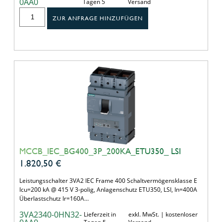
0AA0
Tagen 5
Versand
ZUR ANFRAGE HINZUFÜGEN
MCCB_IEC_BG400_3P_200KA_ETU350_ LSI
1.820,50
€
Leistungsschalter 3VA2 IEC Frame 400 Schaltvermögensklasse E
Icu=200 kA @ 415 V 3-polig, Anlagenschutz ETU350, LSI, In=400A
Überlastschutz Ir=160A…
3VA2340-0HN32-
Lieferzeit in
exkl. MwSt. | kostenloser