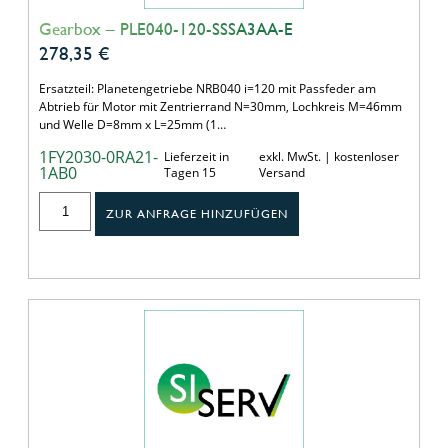
Gearbox – PLE040-120-SSSA3AA-E
278,35
€
Ersatzteil: Planetengetriebe NRB040 i=120 mit Passfeder am
Abtrieb für Motor mit Zentrierrand N=30mm, Lochkreis M=46mm
und Welle D=8mm x L=25mm (1…
1FY2030-0RA21-
Lieferzeit in
exkl. MwSt. | kostenloser
1AB0
Tagen 15
Versand
ZUR ANFRAGE HINZUFÜGEN