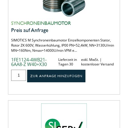
SYNCHRONEINBAUMOTOR
Preis auf Anfrage
SIMOTICS M Synchroneinbaumotor Einzelkomponenten Stator,
Rotor ZK 600V, Wasserkühlung, IP00 PN=52,4kW, NN=3130U/min
MN=160Nm, Nmax=14000U/min VPM e…
1FE1124-4WB21-
Lieferzeit in
exkl. MwSt. |
6AA8-Z W40+X30
Tagen 30
kostenloser Versand
ZUR ANFRAGE HINZUFÜGEN