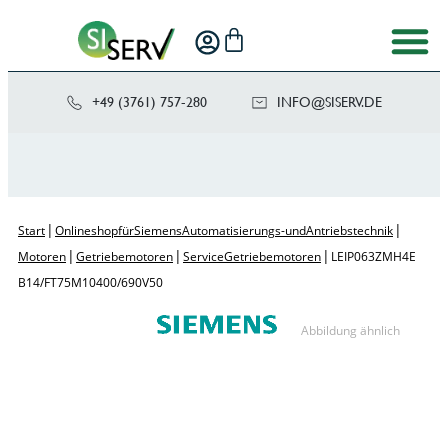
+49 (3761) 757-280
NI
SIS@OF
ED.VRE
|
|
Start
Onlineshop für Siemens Automatisierungs- und Antriebstechnik
|
|
|
Motoren
Getriebemotoren
Service Getriebemotoren
LEIP063ZMH4E
B14/FT75 M10 400/690V 50
Abbildung ähnlich