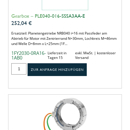
Gearbox – PLE040-016-SSSA3AA-E
252,04
€
Ersatzteil: Planetengetriebe NRB040 i=16 mit Passfeder am
Abtrieb für Motor mit Zentrierrand N=30mm, Lochkreis M=46mm
und Welle D=8mm x L=25mm (1F…
1FY2030-0RA16-
Lieferzeit in
exkl. MwSt. | kostenloser
1AB0
Tagen 15
Versand
ZUR ANFRAGE HINZUFÜGEN