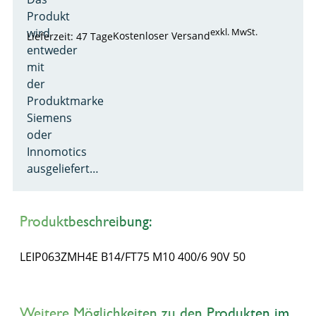
Produkt
wird
exkl. MwSt.
Kostenloser Versand
Lieferzeit: 47 Tage
entweder
mit
der
Produktmarke
Siemens
oder
Innomotics
ausgeliefert…
Produktbeschreibung:
LEIP063ZMH4E B14/FT75 M10 400/6 90V 50
Weitere Möglichkeiten zu den Produkten im