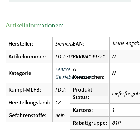
Artikelinformationen:
Hersteller:
Siemens
EAN:
Artikelnummer:
FDU:70000004199721
ECCN:
N
Service
AL
Kategorie:
N
Getriebemotoren
Kennzeichen:
Rumpf-MLFB:
FDU:
Produkt
Lieferfreiga
Status:
Herstellungsland:
CZ
Kartons:
1
Gefahrenstoffe:
nein
Rabattgruppe:
81P