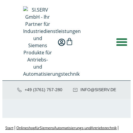
+49 (3761) 757-280
NI
SIS@OF
ED.VRE
|
|
Start
Onlineshop für Siemens Automatisierungs- und Antriebstechnik