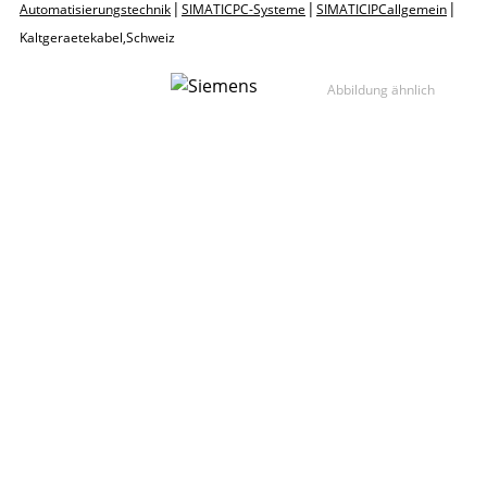
|
|
|
Automatisierungstechnik
SIMATIC PC-Systeme
SIMATIC IPC allgemein
Kaltgeraetekabel, Schweiz
Abbildung ähnlich