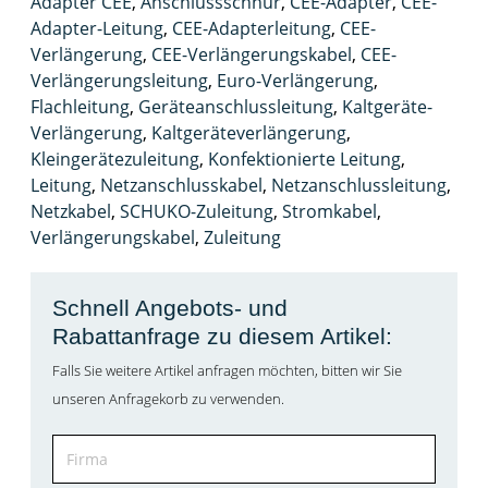
Adapter CEE
,
Anschlussschnur
,
CEE-Adapter
,
CEE-
Adapter-Leitung
,
CEE-Adapterleitung
,
CEE-
Verlängerung
,
CEE-Verlängerungskabel
,
CEE-
Verlängerungsleitung
,
Euro-Verlängerung
,
Flachleitung
,
Geräteanschlussleitung
,
Kaltgeräte-
Verlängerung
,
Kaltgeräteverlängerung
,
Kleingerätezuleitung
,
Konfektionierte Leitung
,
Leitung
,
Netzanschlusskabel
,
Netzanschlussleitung
,
Netzkabel
,
SCHUKO-Zuleitung
,
Stromkabel
,
Verlängerungskabel
,
Zuleitung
Schnell Angebots- und
Rabattanfrage zu diesem Artikel:
Falls Sie weitere Artikel anfragen möchten, bitten wir Sie
unseren Anfragekorb zu verwenden.