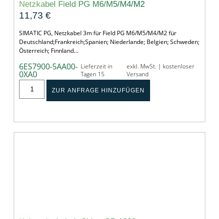
Netzkabel Field PG M6/M5/M4/M2
11,73
€
SIMATIC PG, Netzkabel 3m für Field PG M6/M5/M4/M2 für
Deutschland;Frankreich;Spanien; Niederlande; Belgien; Schweden;
Österreich; Finnland…
6ES7900-5AA00-
Lieferzeit in
exkl. MwSt. | kostenloser
0XA0
Tagen 15
Versand
ZUR ANFRAGE HINZUFÜGEN