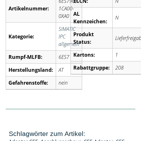
6ES7900-
ECCN:
N
Artikelnummer:
1CA00-
AL
0XA0
N
Kennzeichen:
SIMATIC
Produkt
Kategorie:
IPC
Lieferfreiga
Status:
allgemein
Kartons:
1
Rumpf-MLFB:
6ES7
Rabattgruppe:
208
Herstellungsland:
AT
Gefahrenstoffe:
nein
Schlagwörter zum Artikel: