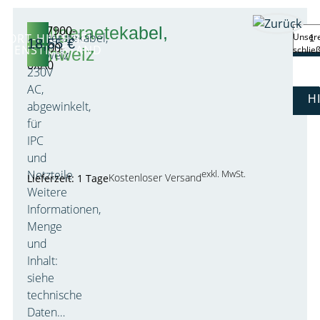
Kaltgeraetekabel,
6ES7900-
Kaltgerätekabel,
FORT-HILFE BEI
Unsere
18,55
€
1CA00-
AGENSTILLSTAND
schlie
Schweiz
Schweiz
0XA0
230V
AC,
H
abgewinkelt,
für
IPC
und
Netzteile
exkl. MwSt.
Kostenloser Versand
Lieferzeit: 1 Tage
Weitere
Informationen,
Menge
und
Inhalt:
siehe
technische
Daten…