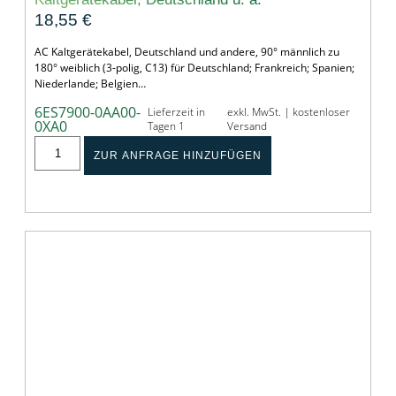
18,55
€
AC Kaltgerätekabel, Deutschland und andere, 90° männlich zu
180° weiblich (3-polig, C13) für Deutschland; Frankreich; Spanien;
Niederlande; Belgien…
6ES7900-0AA00-
Lieferzeit in
exkl. MwSt. | kostenloser
0XA0
Tagen 1
Versand
ZUR ANFRAGE HINZUFÜGEN