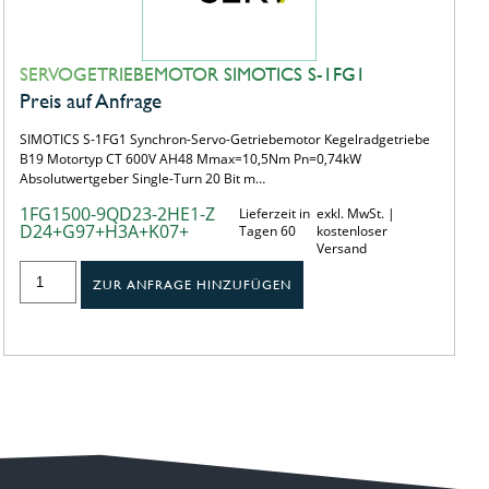
SERVOGETRIEBEMOTOR SIMOTICS S-1FG1
Preis auf Anfrage
SIMOTICS S-1FG1 Synchron-Servo-Getriebemotor Kegelradgetriebe
B19 Motortyp CT 600V AH48 Mmax=10,5Nm Pn=0,74kW
Absolutwertgeber Single-Turn 20 Bit m…
1FG1500-9QD23-2HE1-Z
Lieferzeit in
exkl. MwSt. |
D24+G97+H3A+K07+
Tagen 60
kostenloser
Versand
ZUR ANFRAGE HINZUFÜGEN