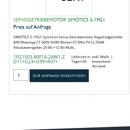
SERVOGETRIEBEMOTOR SIMOTICS S-1FG1
Preis auf Anfrage
SIMOTICS S-1FG1 Synchron-Servo-Getriebemotor Kegelradgetriebe
B49 Motortyp CT 600V AH80 Mmax=37,0Nm Pn=2,35kW
Absolutwertgeber 20 Bit +12 Bit Multi…
1FG1503-8RF14-2AW1-Z
Lieferzeit in
exkl. MwSt. |
D11+G23+G99+K07+
Tagen 60
kostenloser
Versand
ZUR ANFRAGE HINZUFÜGEN