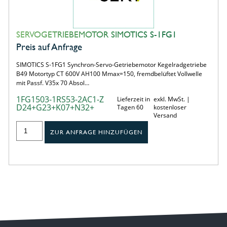
SERVOGETRIEBEMOTOR SIMOTICS S-1FG1
Preis auf Anfrage
SIMOTICS S-1FG1 Synchron-Servo-Getriebemotor Kegelradgetriebe
B49 Motortyp CT 600V AH100 Mmax=150, fremdbelüftet Vollwelle
mit Passf. V35x 70 Absol…
1FG1503-1RS53-2AC1-Z
Lieferzeit in
exkl. MwSt. |
D24+G23+K07+N32+
Tagen 60
kostenloser
Versand
ZUR ANFRAGE HINZUFÜGEN