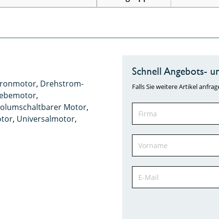
Schnell Angebots- un
hronmotor
,
Drehstrom-
Falls Sie weitere Artikel anf
iebemotor
,
olumschaltbarer Motor
,
tor
,
Universalmotor
,