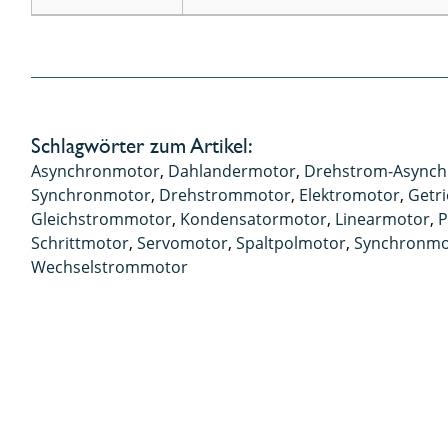
Schlagwörter zum Artikel:
Asynchronmotor
,
Dahlandermotor
,
Drehstrom-Async
Synchronmotor
,
Drehstrommotor
,
Elektromotor
,
Getr
Gleichstrommotor
,
Kondensatormotor
,
Linearmotor
,
P
Schrittmotor
,
Servomotor
,
Spaltpolmotor
,
Synchronmo
Wechselstrommotor