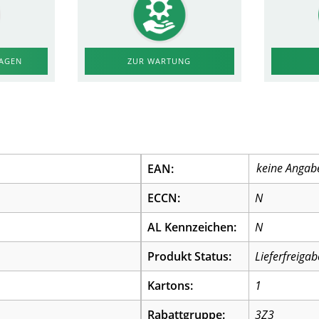
RAGEN
ZUR WARTUNG
EAN:
ECCN:
N
AL Kennzeichen:
N
Produkt Status:
Lieferfreigab
Kartons:
1
Rabattgruppe:
3Z3