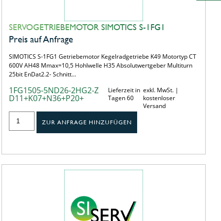
SERVOGETRIEBEMOTOR SIMOTICS S-1FG1
Preis auf Anfrage
SIMOTICS S-1FG1 Getriebemotor Kegelradgetriebe K49 Motortyp CT
600V AH48 Mmax=10,5 Hohlwelle H35 Absolutwertgeber Multiturn
25bit EnDat2.2- Schnitt…
1FG1505-5ND26-2HG2-Z
Lieferzeit in
exkl. MwSt. |
D11+K07+N36+P20+
Tagen 60
kostenloser
Versand
ZUR ANFRAGE HINZUFÜGEN