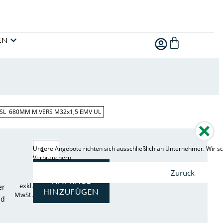
EN
SL 680MM M.VERS M32x1,5 EMV UL
Unsere Angebote richten sich ausschließlich an Unternehmer. Wir sc
Verbrauchern.
ZUR
Zurück
ANFRAGE
exkl.
er
HINZUFÜGEN
MwSt.
nd