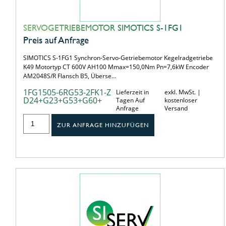
SERVOGETRIEBEMOTOR SIMOTICS S-1FG1
Preis auf Anfrage
SIMOTICS S-1FG1 Synchron-Servo-Getriebemotor Kegelradgetriebe
K49 Motortyp CT 600V AH100 Mmax=150,0Nm Pn=7,6kW Encoder
AM2048S/R Flansch B5, Überse…
1FG1505-6RG53-2FK1-Z
Lieferzeit in
exkl. MwSt. |
D24+G23+G53+G60+
Tagen Auf
kostenloser
Anfrage
Versand
ZUR ANFRAGE HINZUFÜGEN