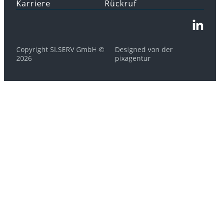
Karriere
Rückruf
Copyright SI.SERV GmbH ©
Designed von der
2026
pixagentur