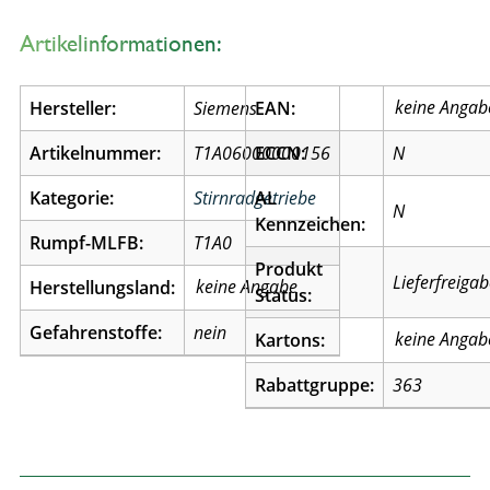
Artikelinformationen:
Hersteller:
Siemens
EAN:
Artikelnummer:
T1A06000000156
ECCN:
N
Kategorie:
Stirnradgetriebe
AL
N
Kennzeichen:
Rumpf-MLFB:
T1A0
Produkt
Lieferfreiga
Herstellungsland:
Status:
Gefahrenstoffe:
nein
Kartons:
Rabattgruppe:
363