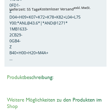
0FD1-
exkl. MwSt.
Kostenloser Versand
Lieferzeit: 55 Tage
Z
D04+H09+K07+K72+K78+K82+L04+L75
Y00:*ANL@43.6*|*AND@1271*
1MB1633-
2CB29-
0GB4-
Z
B40+H00+H20+M4A+
…
Produktbeschreibung:
Weitere Möglichkeiten zu den Produkten im
Shop