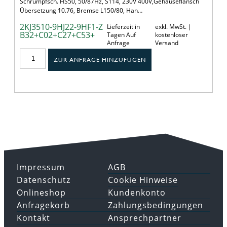
Schrumpfsch. HS50, 50/87Hz, S114, 230V 400V,Gehäuseflansch
Übersetzung 10.76, Bremse L150/80, Han…
2KJ3510-9HJ22-9HF1-Z
Lieferzeit in
exkl. MwSt. |
B32+C02+C27+C53+
Tagen Auf
kostenloser
Anfrage
Versand
ZUR ANFRAGE HINZUFÜGEN
Impressum
AGB
Datenschutz
Cookie Hinweise
Onlineshop
Kundenkonto
Anfragekorb
Zahlungsbedingungen
Kontakt
Ansprechpartner