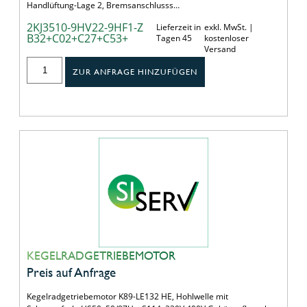
Handlüftung-Lage 2, Bremsanschlusss…
2KJ3510-9HV22-9HF1-Z
Lieferzeit in
exkl. MwSt. |
B32+C02+C27+C53+
Tagen 45
kostenloser
Versand
ZUR ANFRAGE HINZUFÜGEN
KEGELRADGETRIEBEMOTOR
Preis auf Anfrage
Kegelradgetriebemotor K89-LE132 HE, Hohlwelle mit