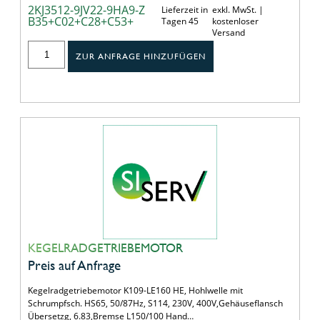
2KJ3512-9JV22-9HA9-Z
Lieferzeit in
exkl. MwSt. |
B35+C02+C28+C53+
Tagen 45
kostenloser
Versand
ZUR ANFRAGE HINZUFÜGEN
KEGELRADGETRIEBEMOTOR
Preis auf Anfrage
Kegelradgetriebemotor K109-LE160 HE, Hohlwelle mit
Schrumpfsch. HS65, 50/87Hz, S114, 230V, 400V,Gehäuseflansch
Übersetzg, 6.83,Bremse L150/100 Hand…