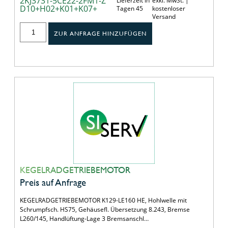
2KJ3731-5CE22-2FM1-Z
Lieferzeit in
exkl. MwSt. |
D10+H02+K01+K07+
Tagen 45
kostenloser
Versand
ZUR ANFRAGE HINZUFÜGEN
KEGELRADGETRIEBEMOTOR
Preis auf Anfrage
KEGELRADGETRIEBEMOTOR K129-LE160 HE, Hohlwelle mit
Schrumpfsch. HS75, Gehäusefl. Übersetzung 8.243, Bremse
L260/145, Handlüftung-Lage 3 Bremsanschl…