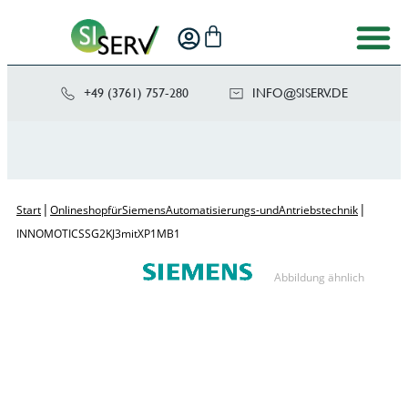
+49 (3761) 757-280
NI
SIS@OF
ED.VRE
|
|
Start
Onlineshop für Siemens Automatisierungs- und Antriebstechnik
INNOMOTICS SG 2KJ3 mit XP 1MB1
Abbildung ähnlich