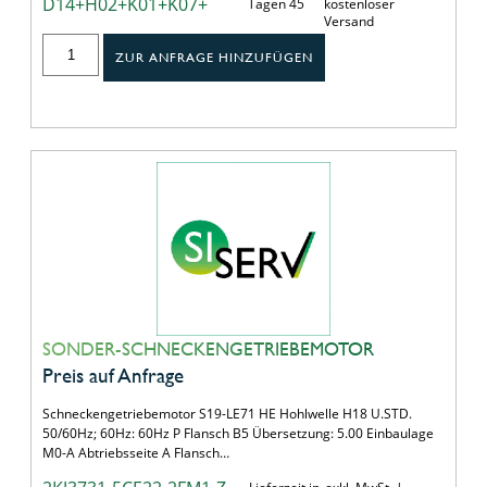
D14+H02+K01+K07+
Tagen 45
kostenloser
Versand
ZUR ANFRAGE HINZUFÜGEN
SONDER-SCHNECKENGETRIEBEMOTOR
Preis auf Anfrage
Schneckengetriebemotor S19-LE71 HE Hohlwelle H18 U.STD.
50/60Hz; 60Hz: 60Hz P Flansch B5 Übersetzung: 5.00 Einbaulage
M0-A Abtriebsseite A Flansch…