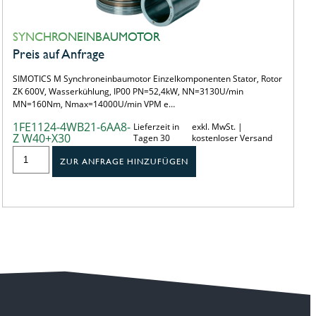
SYNCHRONEINBAUMOTOR
Preis auf Anfrage
SIMOTICS M Synchroneinbaumotor Einzelkomponenten Stator, Rotor
ZK 600V, Wasserkühlung, IP00 PN=52,4kW, NN=3130U/min
MN=160Nm, Nmax=14000U/min VPM e…
1FE1124-4WB21-6AA8-
Lieferzeit in
exkl. MwSt. |
Z W40+X30
Tagen 30
kostenloser Versand
ZUR ANFRAGE HINZUFÜGEN