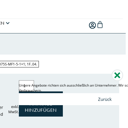
EN
75S-MF1-5-1×1; 1F..04.
Unsere Angebote richten sich ausschließlich an Unternehmer. Wir sc
Verbrauchern.
ZUR
Zurück
ANFRAGE
exkl.
er
HINZUFÜGEN
MwSt.
nd