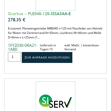
Gearbox – PLE040-120-SSSA3AA-E
278,35
€
Ersatzteil: Planetengetriebe NRB040 i=120 mit Passfeder am Abtrieb
für Motor mit Zentrierrand N=30mm, Lochkreis M=46mm und Welle
D=8mm x L=25mm (1…
1FY2030-0RA21-
Lieferzeit in
exkl. MwSt. | kostenloser
1AB0
Tagen 15
Versand
ZUR ANFRAGE HINZUFÜGEN