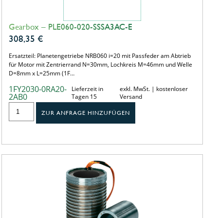
Gearbox – PLE060-020-SSSA3AC-E
308,35
€
Ersatzteil: Planetengetriebe NRB060 i=20 mit Passfeder am Abtrieb
für Motor mit Zentrierrand N=30mm, Lochkreis M=46mm und Welle
D=8mm x L=25mm (1F…
1FY2030-0RA20-
Lieferzeit in
exkl. MwSt. | kostenloser
2AB0
Tagen 15
Versand
ZUR ANFRAGE HINZUFÜGEN