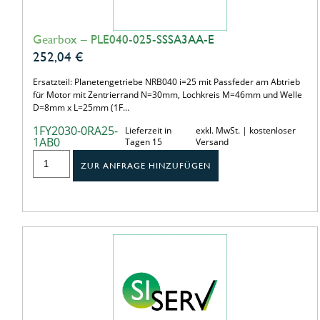
Gearbox – PLE040-025-SSSA3AA-E
252,04
€
Ersatzteil: Planetengetriebe NRB040 i=25 mit Passfeder am Abtrieb
für Motor mit Zentrierrand N=30mm, Lochkreis M=46mm und Welle
D=8mm x L=25mm (1F…
1FY2030-0RA25-
Lieferzeit in
exkl. MwSt. | kostenloser
1AB0
Tagen 15
Versand
ZUR ANFRAGE HINZUFÜGEN