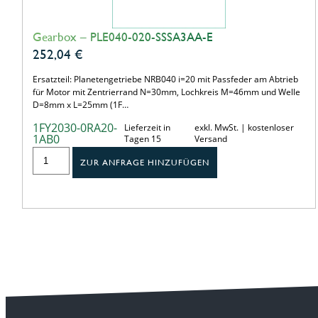
Gearbox – PLE040-020-SSSA3AA-E
252,04
€
Ersatzteil: Planetengetriebe NRB040 i=20 mit Passfeder am Abtrieb
für Motor mit Zentrierrand N=30mm, Lochkreis M=46mm und Welle
D=8mm x L=25mm (1F…
1FY2030-0RA20-
Lieferzeit in
exkl. MwSt. | kostenloser
1AB0
Tagen 15
Versand
ZUR ANFRAGE HINZUFÜGEN