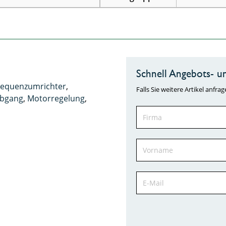
Schnell Angebots- un
requenzumrichter
,
Falls Sie weitere Artikel anf
bgang
,
Motorregelung
,