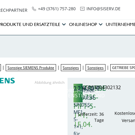
+49 (3761) 757-280
NI
SIS@OF
ED.VRE
RECHPARTNER
PRODUKTE UND ERSATZTEILE
ONLINESHOP
UNTERNEHM
|
|
|
|
Sonstige SIEMENS Produkte
Sonstiges
Sonstiges
GETRIEBE SP0
Abbildung ähnlich
GETRIEBE
EWN:5293004302132
2.236,50
€
Ersatzteil:
SOFORT-HILFE BEI
ANLAGENSTILLSTAND
SP075S-
GETRIEBE
SP075S-
MF1-5-
MF1-
Kostenlos
1×1;
Lieferzeit: 36
5-
Tage
Versa
1F..04.
1×1,
für