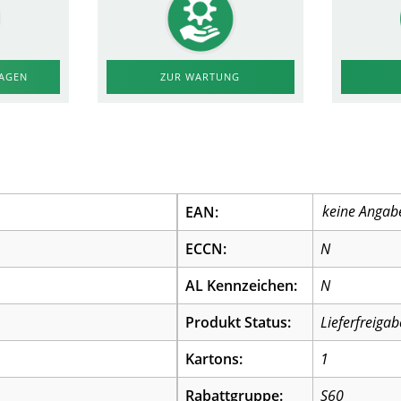
RAGEN
ZUR WARTUNG
EAN:
ECCN:
N
AL Kennzeichen:
N
Produkt Status:
Lieferfreigab
Kartons:
1
Rabattgruppe:
S60