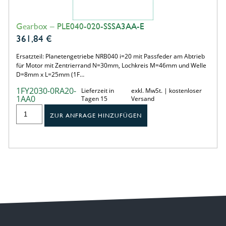
Gearbox – PLE040-020-SSSA3AA-E
361,84
€
Ersatzteil: Planetengetriebe NRB040 i=20 mit Passfeder am Abtrieb
für Motor mit Zentrierrand N=30mm, Lochkreis M=46mm und Welle
D=8mm x L=25mm (1F…
1FY2030-0RA20-
Lieferzeit in
exkl. MwSt. | kostenloser
1AA0
Tagen 15
Versand
ZUR ANFRAGE HINZUFÜGEN