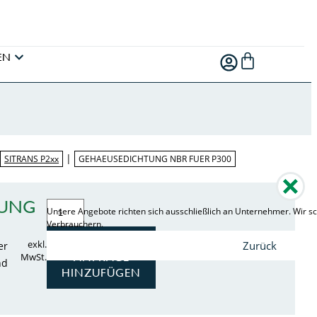
EN
|
|
SITRANS P2xx
GEHAEUSEDICHTUNG NBR FUER P300
TUNG
Unsere Angebote richten sich ausschließlich an Unternehmer. Wir sc
Verbrauchern.
ZUR
exkl.
Zurück
er
ANFRAGE
MwSt.
nd
HINZUFÜGEN