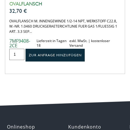
OVALFLANSCH
32,70
€
OVALFLANSCH M. INNENGEWINDE 1/2-14 NPT, WERKSTOFF C22.8,
W.-NR. 1.0460 DRUCKGERAETERICHTLINIE FUER GAS 1/FLUESSIG 1
ART. 3.3 SEP…
7MF9408-
Lieferzeit in Tagen
exkl. MwSt. | kostenloser
2CE
18
Versand
ZUR ANFRAGE HINZUFÜGEN
Onlineshop
Kundenkonto