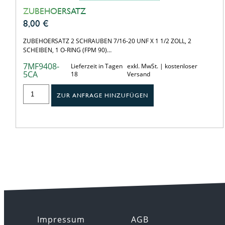
ZUBEHOERSATZ
8,00
€
ZUBEHOERSATZ 2 SCHRAUBEN 7/16-20 UNF X 1 1/2 ZOLL, 2
SCHEIBEN, 1 O-RING (FPM 90)…
7MF9408-
Lieferzeit in Tagen
exkl. MwSt. | kostenloser
5CA
18
Versand
ZUR ANFRAGE HINZUFÜGEN
Impressum
AGB