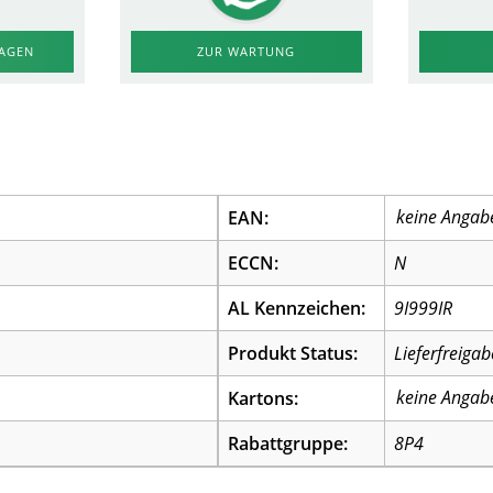
RAGEN
ZUR WARTUNG
EAN:
ECCN:
N
AL Kennzeichen:
9I999IR
Produkt Status:
Lieferfreigab
Kartons:
Rabattgruppe:
8P4