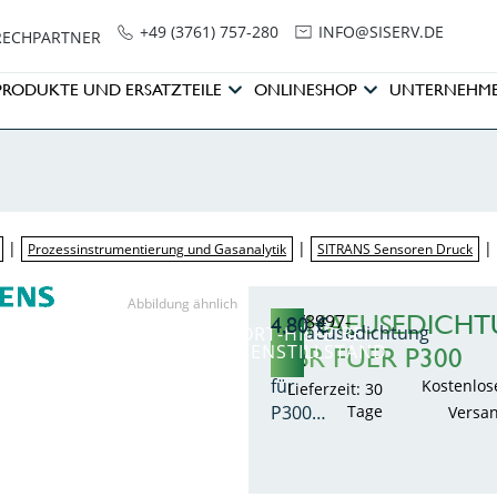
+49 (3761) 757-280
NI
SIS@OF
ED.VRE
RECHPARTNER
PRODUKTE UND ERSATZTEILE
ONLINESHOP
UNTERNEHM
|
|
Prozessinstrumentierung und Gasanalytik
SITRANS Sensoren Druck
Abbildung ähnlich
GEHAEUSEDICH
7MF8997-
4,80
€
Gehaeusedichtung
SOFORT-HILFE BEI
1BG
ANLAGENSTILLSTAND
NBR FUER P300
NBR
für
Kostenlos
Lieferzeit: 30
P300…
Tage
Versa