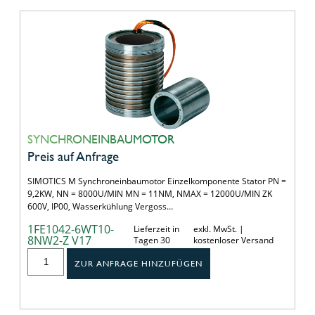
SYNCHRONEINBAUMOTOR
Preis auf Anfrage
SIMOTICS M Synchroneinbaumotor Einzelkomponente Stator PN =
9,2KW, NN = 8000U/MIN MN = 11NM, NMAX = 12000U/MIN ZK
600V, IP00, Wasserkühlung Vergoss…
1FE1042-6WT10-
Lieferzeit in
exkl. MwSt. |
8NW2-Z V17
Tagen 30
kostenloser Versand
ZUR ANFRAGE HINZUFÜGEN