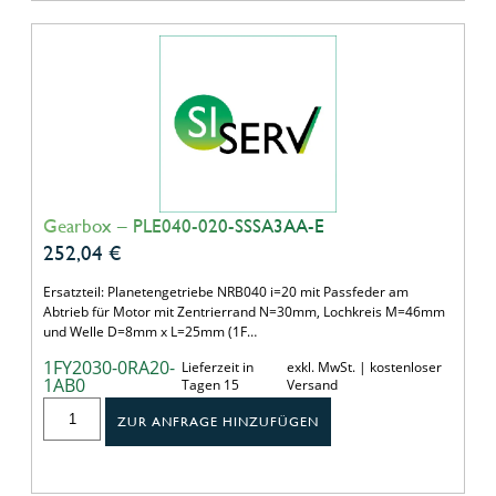
Gearbox – PLE040-020-SSSA3AA-E
252,04
€
Ersatzteil: Planetengetriebe NRB040 i=20 mit Passfeder am
Abtrieb für Motor mit Zentrierrand N=30mm, Lochkreis M=46mm
und Welle D=8mm x L=25mm (1F…
1FY2030-0RA20-
Lieferzeit in
exkl. MwSt. | kostenloser
1AB0
Tagen 15
Versand
ZUR ANFRAGE HINZUFÜGEN