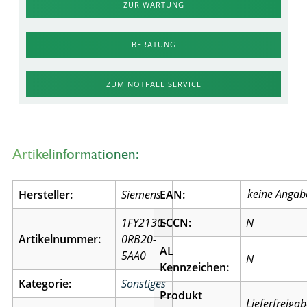
ZUR WARTUNG
BERATUNG
ZUM NOTFALL SERVICE
Artikelinformationen:
Hersteller:
Siemens
EAN:
1FY2130-
ECCN:
N
Artikelnummer:
0RB20-
AL
5AA0
N
Kennzeichen:
Kategorie:
Sonstiges
Produkt
Lieferfreiga