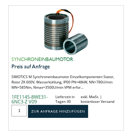
SYNCHRONEINBAUMOTOR
Preis auf Anfrage
SIMOTICS M Synchroneinbaumotor Einzelkomponenten Stator,
Rotor ZK 600V, Wasserkühlung, IP00 PN=48kW, NN=780U/min
MN=585Nm, Nmax=3500U/min VPM erfor…
1FE1145-8WE31-
Lieferzeit in
exkl. MwSt. |
6NC3-Z V09
Tagen 30
kostenloser Versand
ZUR ANFRAGE HINZUFÜGEN