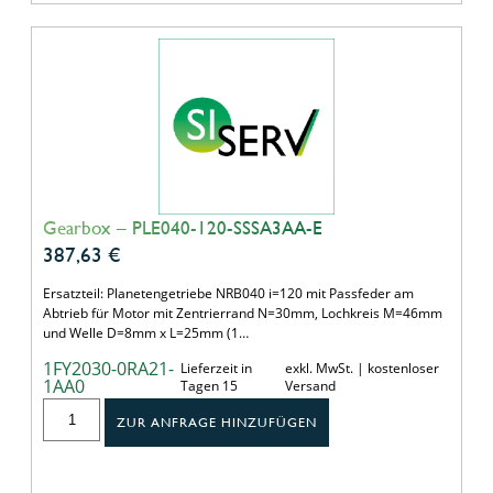
Gearbox – PLE040-120-SSSA3AA-E
387,63
€
Ersatzteil: Planetengetriebe NRB040 i=120 mit Passfeder am
Abtrieb für Motor mit Zentrierrand N=30mm, Lochkreis M=46mm
und Welle D=8mm x L=25mm (1…
1FY2030-0RA21-
Lieferzeit in
exkl. MwSt. | kostenloser
1AA0
Tagen 15
Versand
ZUR ANFRAGE HINZUFÜGEN