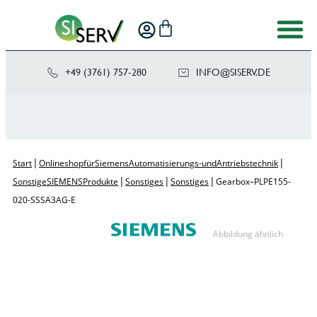
+49 (3761) 757-280
NI
SIS@OF
ED.VRE
|
|
Start
Onlineshop für Siemens Automatisierungs- und Antriebstechnik
|
|
|
Sonstige SIEMENS Produkte
Sonstiges
Sonstiges
Gearbox – PLPE155-
020-SSSA3AG-E
Abbildung ähnlich