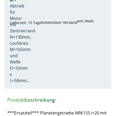
Abtrieb
für
Motor
exkl. MwSt.
Kostenloser Versand
Lieferzeit: 15 Tage
mit
Zentrierrand
N=130mm,
Lochkreis
M=165mm
und
Welle
D=32mm
x
L=58mm…
Produktbeschreibung:
***Ersatzteil*** Planetengetriebe NRK155 i=20 mit