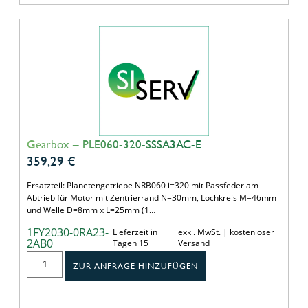
Gearbox – PLE060-320-SSSA3AC-E
359,29
€
Ersatzteil: Planetengetriebe NRB060 i=320 mit Passfeder am
Abtrieb für Motor mit Zentrierrand N=30mm, Lochkreis M=46mm
und Welle D=8mm x L=25mm (1…
1FY2030-0RA23-
Lieferzeit in
exkl. MwSt. | kostenloser
2AB0
Tagen 15
Versand
ZUR ANFRAGE HINZUFÜGEN