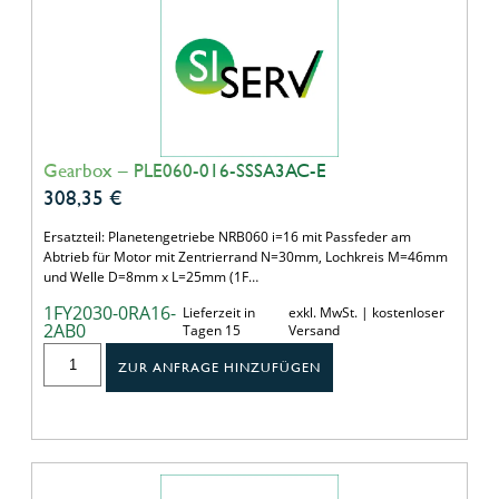
Gearbox – PLE060-016-SSSA3AC-E
308,35
€
Ersatzteil: Planetengetriebe NRB060 i=16 mit Passfeder am
Abtrieb für Motor mit Zentrierrand N=30mm, Lochkreis M=46mm
und Welle D=8mm x L=25mm (1F…
1FY2030-0RA16-
Lieferzeit in
exkl. MwSt. | kostenloser
2AB0
Tagen 15
Versand
ZUR ANFRAGE HINZUFÜGEN