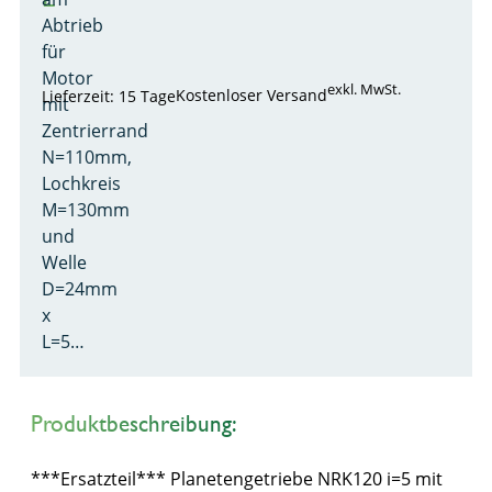
Abtrieb
für
Motor
exkl. MwSt.
Kostenloser Versand
Lieferzeit: 15 Tage
mit
Zentrierrand
N=110mm,
Lochkreis
M=130mm
und
Welle
D=24mm
x
L=5…
Produktbeschreibung:
***Ersatzteil*** Planetengetriebe NRK120 i=5 mit