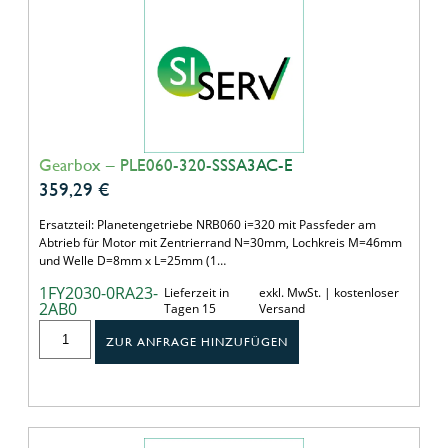
Gearbox – PLE060-320-SSSA3AC-E
359,29
€
Ersatzteil: Planetengetriebe NRB060 i=320 mit Passfeder am
Abtrieb für Motor mit Zentrierrand N=30mm, Lochkreis M=46mm
und Welle D=8mm x L=25mm (1…
1FY2030-0RA23-
Lieferzeit in
exkl. MwSt. | kostenloser
2AB0
Tagen 15
Versand
ZUR ANFRAGE HINZUFÜGEN