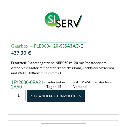
Gearbox – PLE060-120-SSSA3AC-E
437,30
€
Ersatzteil: Planetengetriebe NRB060 i=120 mit Passfeder am
Abtrieb für Motor mit Zentrierrand N=30mm, Lochkreis M=46mm
und Welle D=8mm x L=25mm (1…
1FY2030-0RA21-
Lieferzeit in
exkl. MwSt. | kostenloser
2AA0
Tagen 15
Versand
ZUR ANFRAGE HINZUFÜGEN