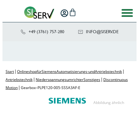
+49 (3761) 757-280
NI
SIS@OF
ED.VRE
|
|
Start
Onlineshop für Siemens Automatisierungs- und Antriebstechnik
|
|
Antriebstechnik
Niederspannungsumrichter Sonstiges
Discontinuous
|
Motion
Gearbox – PLPE120-005-SSSA3AF-E
Abbildung ähnlich