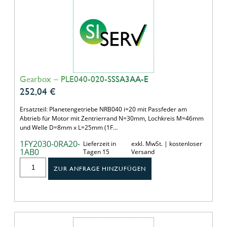
Gearbox – PLE040-020-SSSA3AA-E
252,04
€
Ersatzteil: Planetengetriebe NRB040 i=20 mit Passfeder am
Abtrieb für Motor mit Zentrierrand N=30mm, Lochkreis M=46mm
und Welle D=8mm x L=25mm (1F…
1FY2030-0RA20-
Lieferzeit in
exkl. MwSt. | kostenloser
1AB0
Tagen 15
Versand
ZUR ANFRAGE HINZUFÜGEN