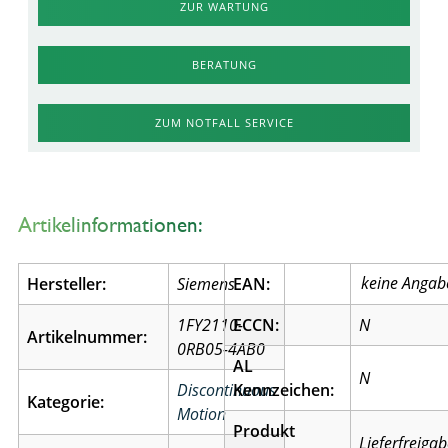
ZUR WARTUNG
BERATUNG
ZUM NOTFALL SERVICE
Artikelinformationen:
Hersteller:
Siemens
EAN:
1FY2110-
ECCN:
N
Artikelnummer:
0RB05-4AB0
AL
N
Discontinuous
Kennzeichen:
Kategorie:
Motion
Produkt
Lieferfreiga