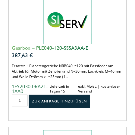
Gearbox – PLE040-120-SSSA3AA-E
387,63
€
Ersatzteil: Planetengetriebe NRB040 i=120 mit Passfeder am
Abtrieb für Motor mit Zentrierrand N=30mm, Lochkreis M=46mm
und Welle D=8mm x L=25mm (1…
1FY2030-0RA21-
Lieferzeit in
exkl. MwSt. | kostenloser
1AA0
Tagen 15
Versand
ZUR ANFRAGE HINZUFÜGEN