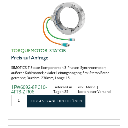
TORQUEMOTOR, STATOR
Preis auf Anfrage
SIMOTICS T Stator Komponenten 3-Phasen-Synchronmotor;
äußerer Kühlmantel; axialer Leitungsabgang 5m; Stator/Rotor
getrennt; Durchm. 230mm; Länge 15…
1FW6092-8PC10-
Lieferzeit in
exkl. MwSt. |
4FT3-Z R06
Tagen 25
kostenloser Versand
ZUR ANFRAGE HINZUFÜGEN