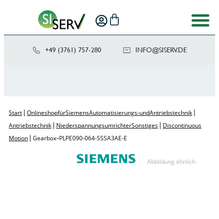
+49 (3761) 757-280
NI
SIS@OF
ED.VRE
|
|
Start
Onlineshop für Siemens Automatisierungs- und Antriebstechnik
|
|
Antriebstechnik
Niederspannungsumrichter Sonstiges
Discontinuous
|
Motion
Gearbox – PLPE090-064-SSSA3AE-E
Abbildung ähnlich