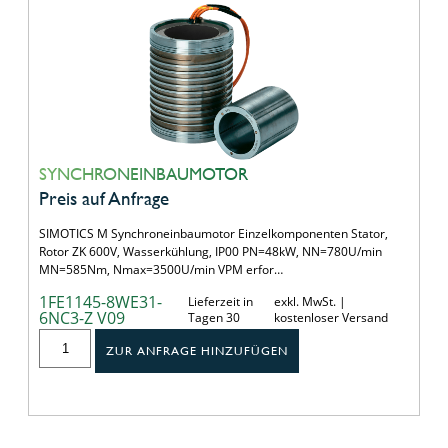
SYNCHRONEINBAUMOTOR
Preis auf Anfrage
SIMOTICS M Synchroneinbaumotor Einzelkomponenten Stator,
Rotor ZK 600V, Wasserkühlung, IP00 PN=48kW, NN=780U/min
MN=585Nm, Nmax=3500U/min VPM erfor…
1FE1145-8WE31-
Lieferzeit in
exkl. MwSt. |
6NC3-Z V09
Tagen 30
kostenloser Versand
ZUR ANFRAGE HINZUFÜGEN