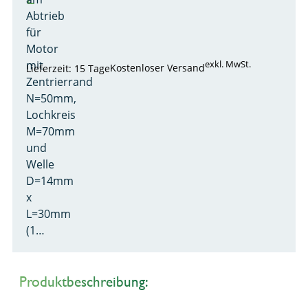
Abtrieb
für
Motor
mit
exkl. MwSt.
Kostenloser Versand
Lieferzeit: 15 Tage
Zentrierrand
N=50mm,
Lochkreis
M=70mm
und
Welle
D=14mm
x
L=30mm
(1…
Produktbeschreibung: