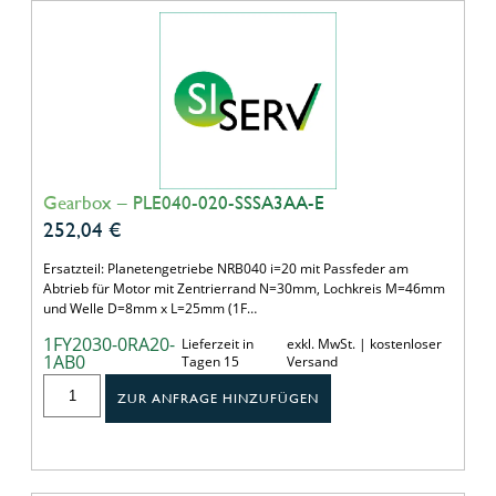
Gearbox – PLE040-020-SSSA3AA-E
252,04
€
Ersatzteil: Planetengetriebe NRB040 i=20 mit Passfeder am
Abtrieb für Motor mit Zentrierrand N=30mm, Lochkreis M=46mm
und Welle D=8mm x L=25mm (1F…
1FY2030-0RA20-
Lieferzeit in
exkl. MwSt. | kostenloser
1AB0
Tagen 15
Versand
ZUR ANFRAGE HINZUFÜGEN