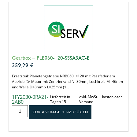
Gearbox – PLE060-120-SSSA3AC-E
359,29
€
Ersatzteil: Planetengetriebe NRB060 i=120 mit Passfeder am
Abtrieb für Motor mit Zentrierrand N=30mm, Lochkreis M=46mm
und Welle D=8mm x L=25mm (1…
1FY2030-0RA21-
Lieferzeit in
exkl. MwSt. | kostenloser
2AB0
Tagen 15
Versand
ZUR ANFRAGE HINZUFÜGEN