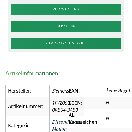
ZUR WARTUNG
BERATUNG
ZUM NOTFALL SERVICE
Artikelinformationen:
Hersteller:
Siemens
EAN:
1FY2050-
ECCN:
N
Artikelnummer:
0RB64-3AB0
AL
N
Discontinuous
Kennzeichen:
Kategorie:
Motion