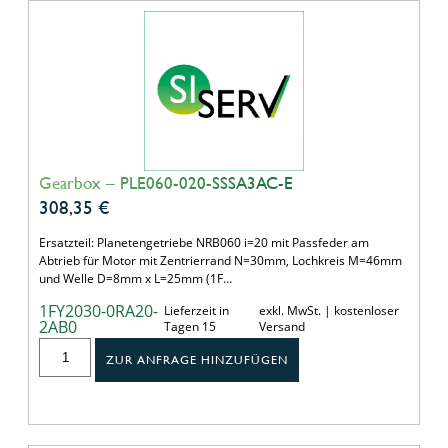
Gearbox – PLE060-020-SSSA3AC-E
308,35
€
Ersatzteil: Planetengetriebe NRB060 i=20 mit Passfeder am
Abtrieb für Motor mit Zentrierrand N=30mm, Lochkreis M=46mm
und Welle D=8mm x L=25mm (1F…
1FY2030-0RA20-
Lieferzeit in
exkl. MwSt. | kostenloser
2AB0
Tagen 15
Versand
ZUR ANFRAGE HINZUFÜGEN