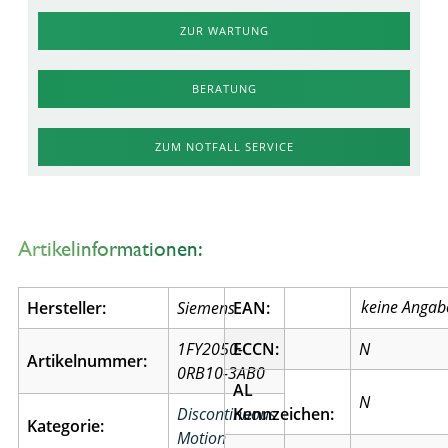
ZUR WARTUNG
BERATUNG
ZUM NOTFALL SERVICE
Artikelinformationen:
Hersteller:
Siemens
EAN:
1FY2050-
ECCN:
N
Artikelnummer:
0RB10-3AB0
AL
N
Discontinuous
Kennzeichen:
Kategorie:
Motion