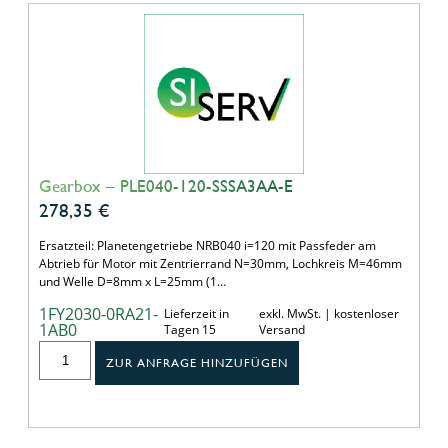
Gearbox – PLE040-120-SSSA3AA-E
278,35
€
Ersatzteil: Planetengetriebe NRB040 i=120 mit Passfeder am
Abtrieb für Motor mit Zentrierrand N=30mm, Lochkreis M=46mm
und Welle D=8mm x L=25mm (1…
1FY2030-0RA21-
Lieferzeit in
exkl. MwSt. | kostenloser
1AB0
Tagen 15
Versand
ZUR ANFRAGE HINZUFÜGEN