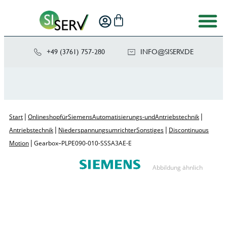
+49 (3761) 757-280
NI
SIS@OF
ED.VRE
|
|
Start
Onlineshop für Siemens Automatisierungs- und Antriebstechnik
|
|
Antriebstechnik
Niederspannungsumrichter Sonstiges
Discontinuous
|
Motion
Gearbox – PLPE090-010-SSSA3AE-E
Abbildung ähnlich