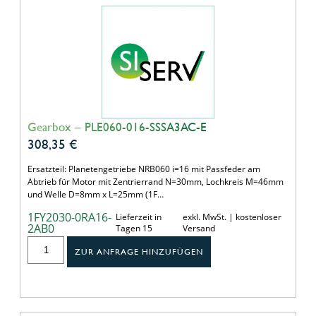
Gearbox – PLE060-016-SSSA3AC-E
308,35
€
Ersatzteil: Planetengetriebe NRB060 i=16 mit Passfeder am
Abtrieb für Motor mit Zentrierrand N=30mm, Lochkreis M=46mm
und Welle D=8mm x L=25mm (1F…
1FY2030-0RA16-
Lieferzeit in
exkl. MwSt. | kostenloser
2AB0
Tagen 15
Versand
ZUR ANFRAGE HINZUFÜGEN