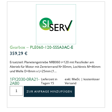
Gearbox – PLE060-120-SSSA3AC-E
359,29
€
Ersatzteil: Planetengetriebe NRB060 i=120 mit Passfeder am
Abtrieb für Motor mit Zentrierrand N=30mm, Lochkreis M=46mm
und Welle D=8mm x L=25mm (1…
1FY2030-0RA21-
Lieferzeit in
exkl. MwSt. | kostenloser
2AB0
Tagen 15
Versand
ZUR ANFRAGE HINZUFÜGEN