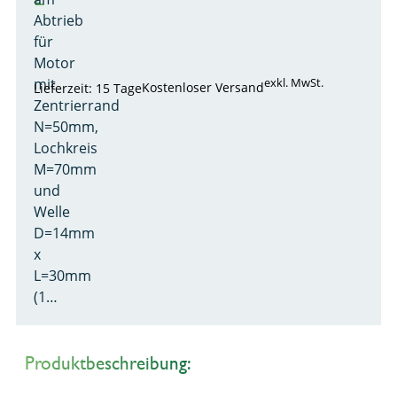
Abtrieb
für
Motor
mit
exkl. MwSt.
Kostenloser Versand
Lieferzeit: 15 Tage
Zentrierrand
N=50mm,
Lochkreis
M=70mm
und
Welle
D=14mm
x
L=30mm
(1…
Produktbeschreibung: