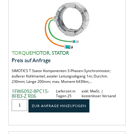
TORQUEMOTOR, STATOR
Preis auf Anfrage
SIMOTICS T Stator Komponenten 3-Phasen-Synchronmotor;
äußerer Kühlmantel; axialer Leitungsabgang 1m; Durchm.
230mm; Länge 200mm; max. Moment 643Nm;…
1FW6092-8PC15-
Lieferzeit in
exkl. MwSt. |
8FB3-Z R06
Tagen 25
kostenloser Versand
ZUR ANFRAGE HINZUFÜGEN