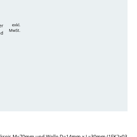
exkl.
er
MwSt.
nd
Lochkreis M=70mm und Welle D=14mm x L=30mm (1FK2x03