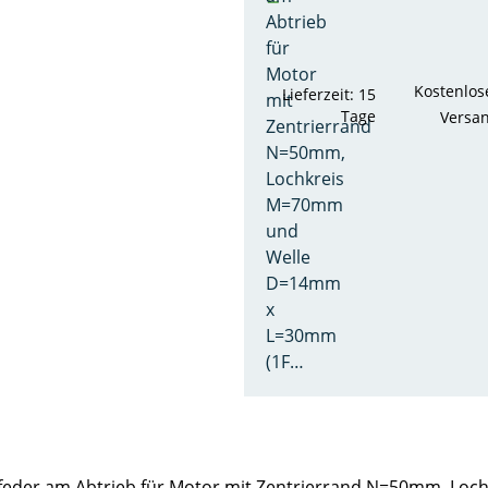
Abtrieb
für
Motor
Kostenlos
Lieferzeit: 15
mit
Tage
Versa
Zentrierrand
N=50mm,
Lochkreis
M=70mm
und
Welle
D=14mm
x
L=30mm
(1F…
assfeder am Abtrieb für Motor mit Zentrierrand N=50mm, 