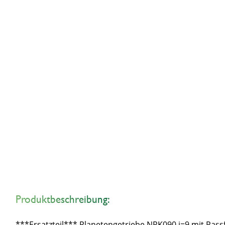
Produktbeschreibung:
***Ersatzteil*** Planetengetriebe NRK090 i=9 mit P