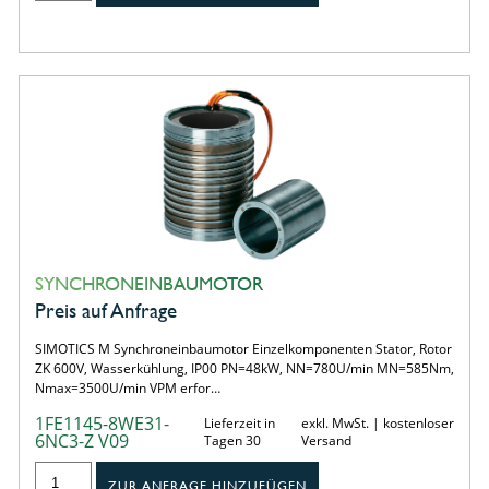
SYNCHRONEINBAUMOTOR
Preis auf Anfrage
SIMOTICS M Synchroneinbaumotor Einzelkomponenten Stator, Rotor
ZK 600V, Wasserkühlung, IP00 PN=48kW, NN=780U/min MN=585Nm,
Nmax=3500U/min VPM erfor…
1FE1145-8WE31-
Lieferzeit in
exkl. MwSt. | kostenloser
6NC3-Z V09
Tagen 30
Versand
ZUR ANFRAGE HINZUFÜGEN