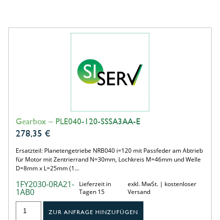
Gearbox – PLE040-120-SSSA3AA-E
278,35
€
Ersatzteil: Planetengetriebe NRB040 i=120 mit Passfeder am Abtrieb
für Motor mit Zentrierrand N=30mm, Lochkreis M=46mm und Welle
D=8mm x L=25mm (1…
1FY2030-0RA21-
Lieferzeit in
exkl. MwSt. | kostenloser
1AB0
Tagen 15
Versand
ZUR ANFRAGE HINZUFÜGEN