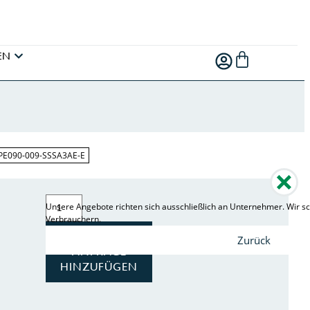
EN
LPE090-009-SSSA3AE-E
Unsere Angebote richten sich ausschließlich an Unternehmer. Wir sc
Verbrauchern.
ZUR
Zurück
ANFRAGE
HINZUFÜGEN