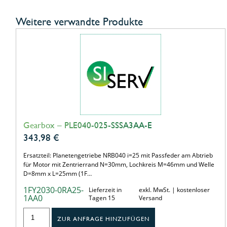
Weitere verwandte Produkte
Gearbox – PLE040-025-SSSA3AA-E
343,98
€
Ersatzteil: Planetengetriebe NRB040 i=25 mit Passfeder am Abtrieb
für Motor mit Zentrierrand N=30mm, Lochkreis M=46mm und Welle
D=8mm x L=25mm (1F…
1FY2030-0RA25-
Lieferzeit in
exkl. MwSt. | kostenloser
1AA0
Tagen 15
Versand
ZUR ANFRAGE HINZUFÜGEN