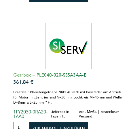
Gearbox – PLE040-020-SSSA3AA-E
361,84
€
Ersatzteil: Planetengetriebe NRB040 i=20 mit Passfeder am Abtrieb
für Motor mit Zentrierrand N=30mm, Lochkreis M=46mm und Welle
D=8mm x L=25mm (1F…
1FY2030-0RA20-
Lieferzeit in
exkl. MwSt. | kostenloser
1AA0
Tagen 15
Versand
ZUR ANFRAGE HINZUFÜGEN