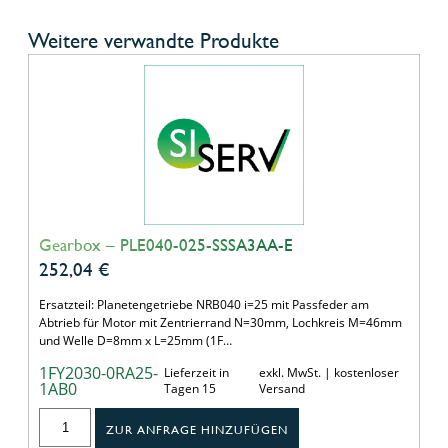
Weitere verwandte Produkte
Gearbox – PLE040-025-SSSA3AA-E
252,04
€
Ersatzteil: Planetengetriebe NRB040 i=25 mit Passfeder am
Abtrieb für Motor mit Zentrierrand N=30mm, Lochkreis M=46mm
und Welle D=8mm x L=25mm (1F…
1FY2030-0RA25-
Lieferzeit in
exkl. MwSt. | kostenloser
1AB0
Tagen 15
Versand
ZUR ANFRAGE HINZUFÜGEN