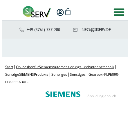
+49 (3761) 757-280
NI
SIS@OF
ED.VRE
|
|
Start
Onlineshop für Siemens Automatisierungs- und Antriebstechnik
|
|
|
Sonstige SIEMENS Produkte
Sonstiges
Sonstiges
Gearbox – PLPE090-
008-SSSA3AE-E
Abbildung ähnlich