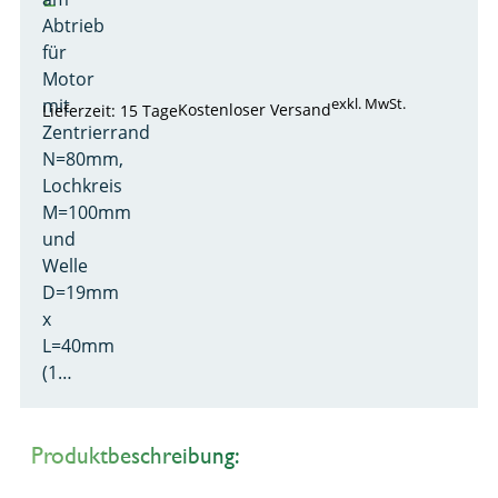
Abtrieb
für
Motor
mit
exkl. MwSt.
Kostenloser Versand
Lieferzeit: 15 Tage
Zentrierrand
N=80mm,
Lochkreis
M=100mm
und
Welle
D=19mm
x
L=40mm
(1…
Produktbeschreibung: