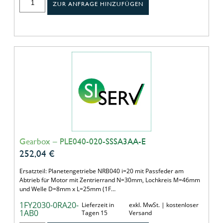
ZUR ANFRAGE HINZUFÜGEN
Gearbox – PLE040-020-SSSA3AA-E
252,04
€
Ersatzteil: Planetengetriebe NRB040 i=20 mit Passfeder am
Abtrieb für Motor mit Zentrierrand N=30mm, Lochkreis M=46mm
und Welle D=8mm x L=25mm (1F…
1FY2030-0RA20-
Lieferzeit in
exkl. MwSt. | kostenloser
1AB0
Tagen 15
Versand