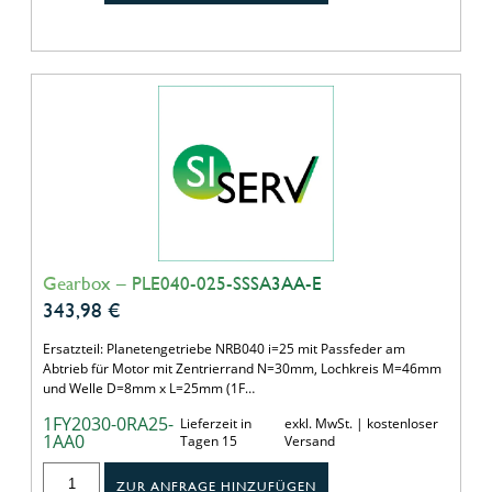
Gearbox – PLE040-025-SSSA3AA-E
343,98
€
Ersatzteil: Planetengetriebe NRB040 i=25 mit Passfeder am
Abtrieb für Motor mit Zentrierrand N=30mm, Lochkreis M=46mm
und Welle D=8mm x L=25mm (1F…
1FY2030-0RA25-
Lieferzeit in
exkl. MwSt. | kostenloser
1AA0
Tagen 15
Versand
ZUR ANFRAGE HINZUFÜGEN