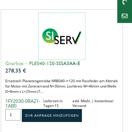
Gearbox – PLE040-120-SSSA3AA-E
278,35
€
Ersatzteil: Planetengetriebe NRB040 i=120 mit Passfeder am Abtrieb
für Motor mit Zentrierrand N=30mm, Lochkreis M=46mm und Welle
D=8mm x L=25mm (1…
1FY2030-0RA21-
Lieferzeit in
exkl. MwSt. | kostenloser
1AB0
Tagen 15
Versand
ZUR ANFRAGE HINZUFÜGEN