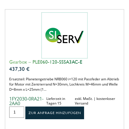
Gearbox – PLE060-120-SSSA3AC-E
437,30
€
Ersatzteil: Planetengetriebe NRB060 i=120 mit Passfeder am Abtrieb
für Motor mit Zentrierrand N=30mm, Lochkreis M=46mm und Welle
D=8mm x L=25mm (1…
1FY2030-0RA21-
Lieferzeit in
exkl. MwSt. | kostenloser
2AA0
Tagen 15
Versand
ZUR ANFRAGE HINZUFÜGEN