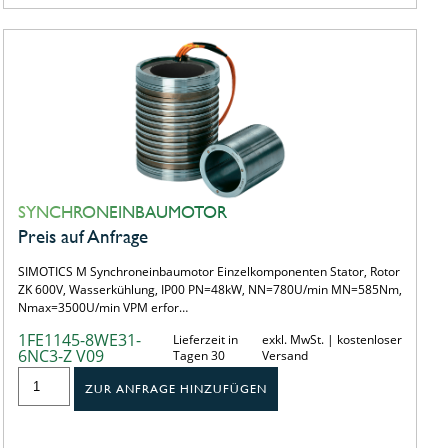
SYNCHRONEINBAUMOTOR
Preis auf Anfrage
SIMOTICS M Synchroneinbaumotor Einzelkomponenten Stator, Rotor
ZK 600V, Wasserkühlung, IP00 PN=48kW, NN=780U/min MN=585Nm,
Nmax=3500U/min VPM erfor…
1FE1145-8WE31-
Lieferzeit in
exkl. MwSt. | kostenloser
6NC3-Z V09
Tagen 30
Versand
ZUR ANFRAGE HINZUFÜGEN