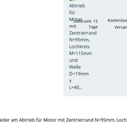
Abtrieb
für
Motor
Kostenlos
Lieferzeit: 15
mit
Tage
Versa
Zentrierrand
N=95mm,
Lochkreis
M=115mm
und
Welle
D=19mm
x
L=40…
assfeder am Abtrieb für Motor mit Zentrierrand N=95mm, 