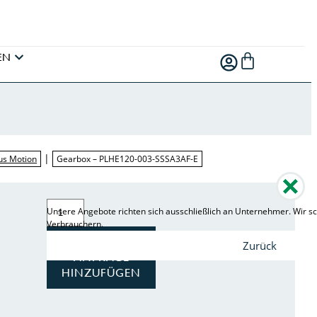
EN
|
us Motion
Gearbox – PLHE120-003-SSSA3AF-E
Unsere Angebote richten sich ausschließlich an Unternehmer. Wir sc
Verbrauchern.
ZUR
Zurück
ANFRAGE
HINZUFÜGEN