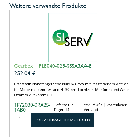
Weitere verwandte Produkte
Gearbox – PLE040-025-SSSA3AA-E
252,04
€
Ersatzteil: Planetengetriebe NRB040 i=25 mit Passfeder am Abtrieb
für Motor mit Zentrierrand N=30mm, Lochkreis M=46mm und Welle
D=8mm x L=25mm (1F…
1FY2030-0RA25-
Lieferzeit in
exkl. MwSt. | kostenloser
1AB0
Tagen 15
Versand
ZUR ANFRAGE HINZUFÜGEN