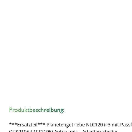
Produktbeschreibung:
***Ersatzteil*** Planetengetriebe NLC120 i=3 mit P
(1FK2105 / 1FT2105) Anbau mit L-Adapterscheibe