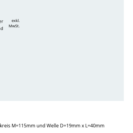
exkl.
er
MwSt.
nd
Lochkreis M=115mm und Welle D=19mm x L=40mm