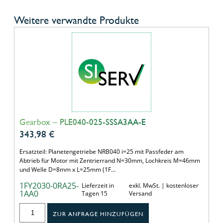
Weitere verwandte Produkte
Gearbox – PLE040-025-SSSA3AA-E
343,98
€
Ersatzteil: Planetengetriebe NRB040 i=25 mit Passfeder am
Abtrieb für Motor mit Zentrierrand N=30mm, Lochkreis M=46mm
und Welle D=8mm x L=25mm (1F…
1FY2030-0RA25-
Lieferzeit in
exkl. MwSt. | kostenloser
1AA0
Tagen 15
Versand
ZUR ANFRAGE HINZUFÜGEN