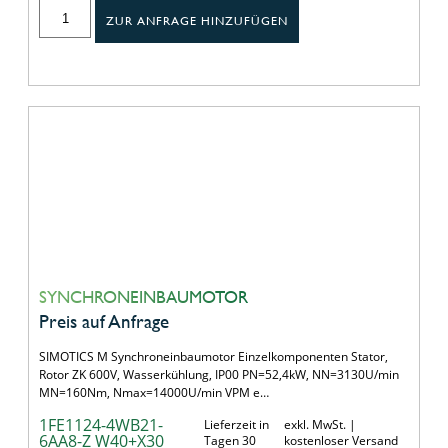
ZUR ANFRAGE HINZUFÜGEN
SYNCHRONEINBAUMOTOR
Preis auf Anfrage
SIMOTICS M Synchroneinbaumotor Einzelkomponenten Stator,
Rotor ZK 600V, Wasserkühlung, IP00 PN=52,4kW, NN=3130U/min
MN=160Nm, Nmax=14000U/min VPM e…
1FE1124-4WB21-
Lieferzeit in
exkl. MwSt. |
6AA8-Z W40+X30
Tagen 30
kostenloser Versand