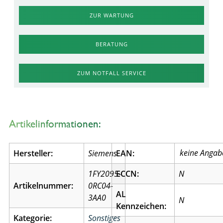
ZUR WARTUNG
BERATUNG
ZUM NOTFALL SERVICE
Artikelinformationen:
Hersteller:
Siemens
EAN:
1FY2095-
ECCN:
N
Artikelnummer:
0RC04-
AL
3AA0
N
Kennzeichen:
Kategorie:
Sonstiges