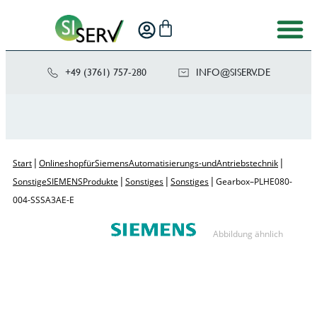
+49 (3761) 757-280
NI
SIS@OF
ED.VRE
|
|
Start
Onlineshop für Siemens Automatisierungs- und Antriebstechnik
|
|
|
Sonstige SIEMENS Produkte
Sonstiges
Sonstiges
Gearbox – PLHE080-
004-SSSA3AE-E
Abbildung ähnlich