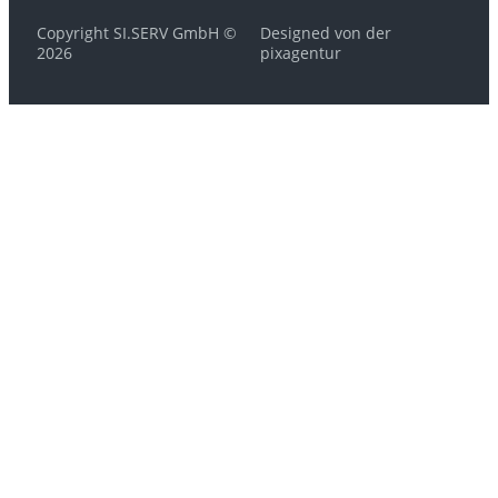
Copyright SI.SERV GmbH ©
Designed von der
2026
pixagentur