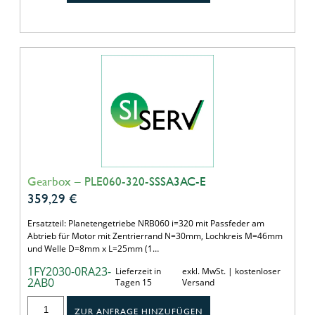
Gearbox – PLE060-320-SSSA3AC-E
359,29
€
Ersatzteil: Planetengetriebe NRB060 i=320 mit Passfeder am
Abtrieb für Motor mit Zentrierrand N=30mm, Lochkreis M=46mm
und Welle D=8mm x L=25mm (1…
1FY2030-0RA23-
Lieferzeit in
exkl. MwSt. | kostenloser
2AB0
Tagen 15
Versand
ZUR ANFRAGE HINZUFÜGEN