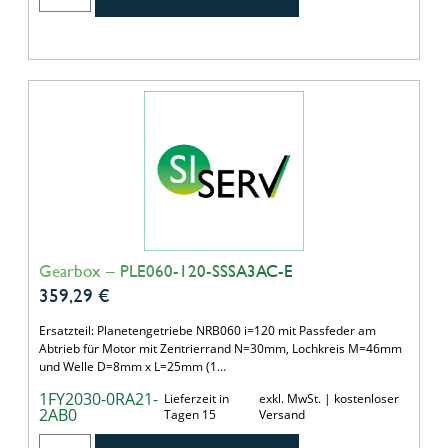
Gearbox – PLE060-120-SSSA3AC-E
359,29
€
Ersatzteil: Planetengetriebe NRB060 i=120 mit Passfeder am
Abtrieb für Motor mit Zentrierrand N=30mm, Lochkreis M=46mm
und Welle D=8mm x L=25mm (1…
1FY2030-0RA21-
Lieferzeit in
exkl. MwSt. | kostenloser
2AB0
Tagen 15
Versand