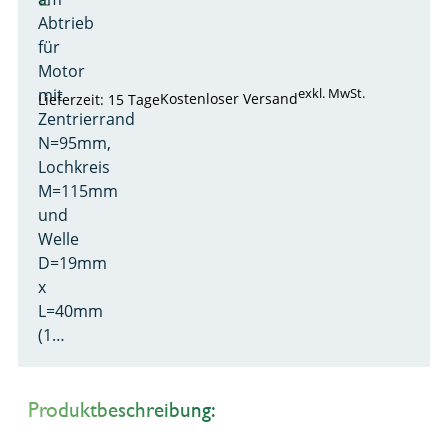
Abtrieb
für
Motor
mit
exkl. MwSt.
Kostenloser Versand
Lieferzeit: 15 Tage
Zentrierrand
N=95mm,
Lochkreis
M=115mm
und
Welle
D=19mm
x
L=40mm
(1…
Produktbeschreibung: