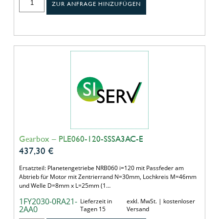
ZUR ANFRAGE HINZUFÜGEN
Gearbox – PLE060-120-SSSA3AC-E
437,30
€
Ersatzteil: Planetengetriebe NRB060 i=120 mit Passfeder am
Abtrieb für Motor mit Zentrierrand N=30mm, Lochkreis M=46mm
und Welle D=8mm x L=25mm (1…
1FY2030-0RA21-
Lieferzeit in
exkl. MwSt. | kostenloser
2AA0
Tagen 15
Versand