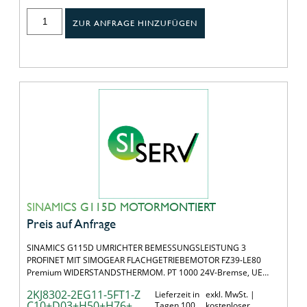
ZUR ANFRAGE HINZUFÜGEN
SINAMICS G115D MOTORMONTIERT
Preis auf Anfrage
SINAMICS G115D UMRICHTER BEMESSUNGSLEISTUNG 3
PROFINET MIT SIMOGEAR FLACHGETRIEBEMOTOR FZ39-LE80
Premium WIDERSTANDSTHERMOM. PT 1000 24V-Bremse, UE…
2KJ8302-2EG11-5FT1-Z
Lieferzeit in
exkl. MwSt. |
C10+D03+H50+H76+
Tagen 100
kostenloser