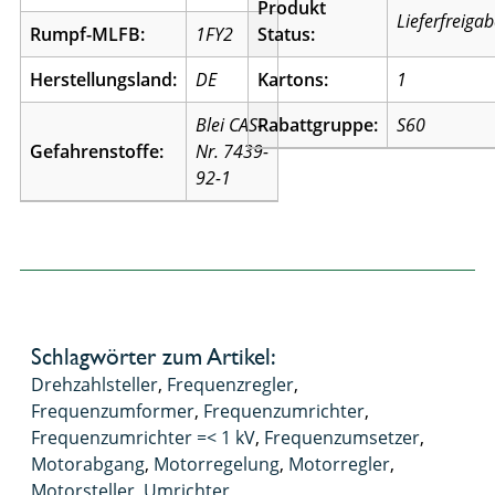
Produkt
Lieferfreiga
Rumpf-MLFB:
1FY2
Status:
Herstellungsland:
DE
Kartons:
1
Blei CAS-
Rabattgruppe:
S60
Gefahrenstoffe:
Nr. 7439-
92-1
Schlagwörter zum Artikel:
Drehzahlsteller
,
Frequenzregler
,
Frequenzumformer
,
Frequenzumrichter
,
Frequenzumrichter =< 1 kV
,
Frequenzumsetzer
,
Motorabgang
,
Motorregelung
,
Motorregler
,
Motorsteller
,
Umrichter