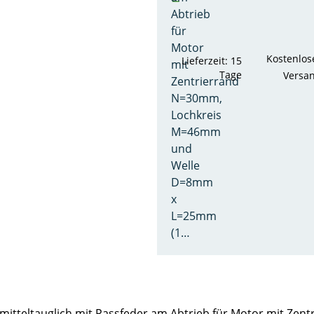
Abtrieb
für
Motor
Kostenlos
Lieferzeit: 15
mit
Tage
Versa
Zentrierrand
N=30mm,
Lochkreis
M=46mm
und
Welle
D=8mm
x
L=25mm
(1…
smitteltauglich mit Passfeder am Abtrieb für Motor mit Z