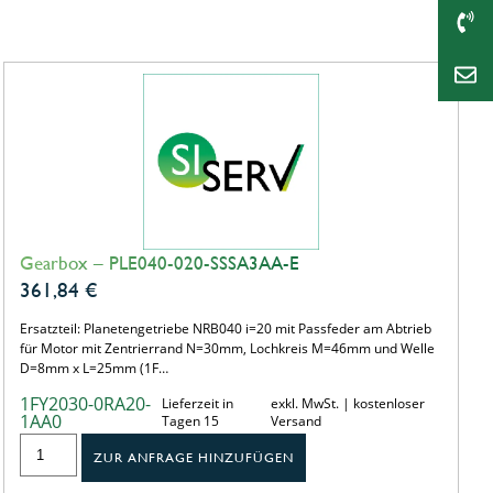
Gearbox – PLE040-020-SSSA3AA-E
361,84
€
Ersatzteil: Planetengetriebe NRB040 i=20 mit Passfeder am Abtrieb
für Motor mit Zentrierrand N=30mm, Lochkreis M=46mm und Welle
D=8mm x L=25mm (1F…
1FY2030-0RA20-
Lieferzeit in
exkl. MwSt. | kostenloser
1AA0
Tagen 15
Versand
ZUR ANFRAGE HINZUFÜGEN