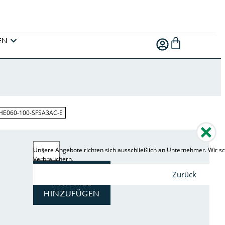
EN
LHE060-100-SFSA3AC-E
Unsere Angebote richten sich ausschließlich an Unternehmer. Wir sc
Verbrauchern.
ZUR
Zurück
ANFRAGE
HINZUFÜGEN