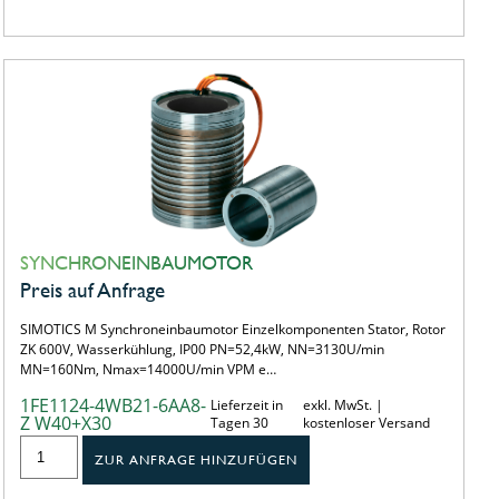
SYNCHRONEINBAUMOTOR
Preis auf Anfrage
SIMOTICS M Synchroneinbaumotor Einzelkomponenten Stator, Rotor
ZK 600V, Wasserkühlung, IP00 PN=52,4kW, NN=3130U/min
MN=160Nm, Nmax=14000U/min VPM e…
1FE1124-4WB21-6AA8-
Lieferzeit in
exkl. MwSt. |
Z W40+X30
Tagen 30
kostenloser Versand
ZUR ANFRAGE HINZUFÜGEN