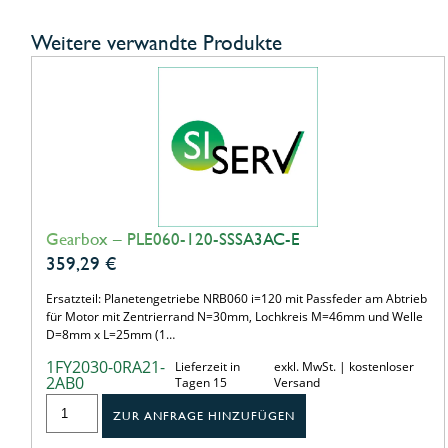
Weitere verwandte Produkte
Gearbox – PLE060-120-SSSA3AC-E
359,29
€
Ersatzteil: Planetengetriebe NRB060 i=120 mit Passfeder am Abtrieb
für Motor mit Zentrierrand N=30mm, Lochkreis M=46mm und Welle
D=8mm x L=25mm (1…
1FY2030-0RA21-
Lieferzeit in
exkl. MwSt. | kostenloser
2AB0
Tagen 15
Versand
ZUR ANFRAGE HINZUFÜGEN