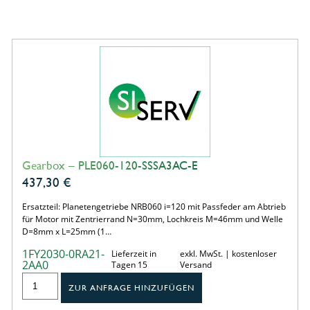
Gearbox – PLE060-120-SSSA3AC-E
437,30
€
Ersatzteil: Planetengetriebe NRB060 i=120 mit Passfeder am Abtrieb
für Motor mit Zentrierrand N=30mm, Lochkreis M=46mm und Welle
D=8mm x L=25mm (1…
1FY2030-0RA21-
Lieferzeit in
exkl. MwSt. | kostenloser
2AA0
Tagen 15
Versand
ZUR ANFRAGE HINZUFÜGEN