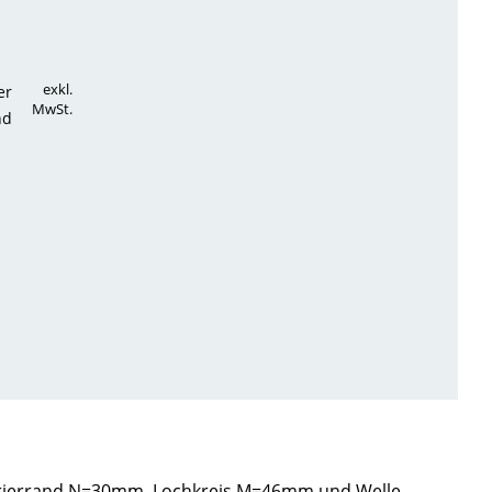
exkl.
er
MwSt.
nd
entrierrand N=30mm, Lochkreis M=46mm und Welle