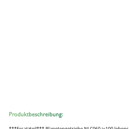
Produktbeschreibung:
***Ersatzteil*** Planetengetriebe NLC060 i=100 leben