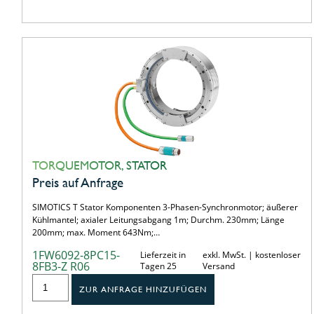
TORQUEMOTOR, STATOR
Preis auf Anfrage
SIMOTICS T Stator Komponenten 3-Phasen-Synchronmotor; äußerer
Kühlmantel; axialer Leitungsabgang 1m; Durchm. 230mm; Länge
200mm; max. Moment 643Nm;…
1FW6092-8PC15-
Lieferzeit in
exkl. MwSt. | kostenloser
8FB3-Z R06
Tagen 25
Versand
ZUR ANFRAGE HINZUFÜGEN