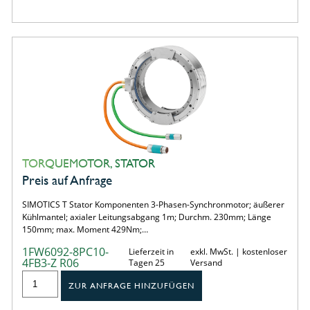
TORQUEMOTOR, STATOR
Preis auf Anfrage
SIMOTICS T Stator Komponenten 3-Phasen-Synchronmotor; äußerer
Kühlmantel; axialer Leitungsabgang 1m; Durchm. 230mm; Länge
150mm; max. Moment 429Nm;…
1FW6092-8PC10-
Lieferzeit in
exkl. MwSt. | kostenloser
4FB3-Z R06
Tagen 25
Versand
ZUR ANFRAGE HINZUFÜGEN