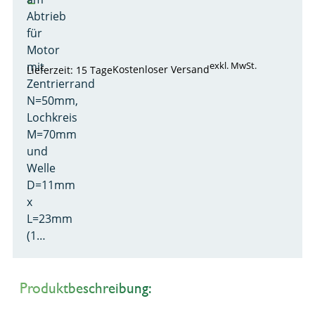
Abtrieb
für
Motor
mit
exkl. MwSt.
Kostenloser Versand
Lieferzeit: 15 Tage
Zentrierrand
N=50mm,
Lochkreis
M=70mm
und
Welle
D=11mm
x
L=23mm
(1…
Produktbeschreibung: