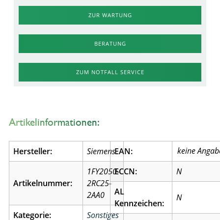
ZUR WARTUNG
BERATUNG
ZUM NOTFALL SERVICE
Artikelinformationen:
Hersteller:
Siemens
EAN:
1FY2050-
ECCN:
N
Artikelnummer:
2RC25-
AL
2AA0
N
Kennzeichen:
Kategorie:
Sonstiges