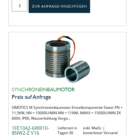
ZUR ANFRAGE HINZUFÜGEN
SYNCHRONEINBAUMOTOR
Preis auf Anfrage
SIMOTICS M Synchroneinbaumotor Einzelkomponente Stator PN =
11,5KW, NN = 10000U/MIN MN = 11NM, NMAX = 15000U/MIN ZK
600V, IP00, Wasserkühlung Vergo…
1FE1042-6WR10-
Lieferzeit in
exkl. MwSt. |
8NW2-Z V16
Tagen 30
kostenloser Versand