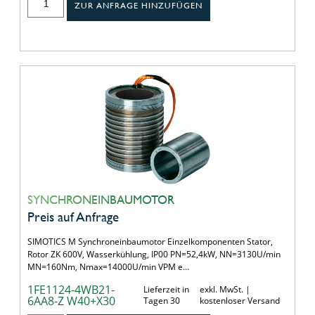
ZUR ANFRAGE HINZUFÜGEN
SYNCHRONEINBAUMOTOR
Preis auf Anfrage
SIMOTICS M Synchroneinbaumotor Einzelkomponenten Stator,
Rotor ZK 600V, Wasserkühlung, IP00 PN=52,4kW, NN=3130U/min
MN=160Nm, Nmax=14000U/min VPM e…
1FE1124-4WB21-
Lieferzeit in
exkl. MwSt. |
6AA8-Z W40+X30
Tagen 30
kostenloser Versand