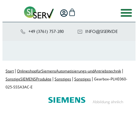
+49 (3761) 757-280
NI
SIS@OF
ED.VRE
|
|
Start
Onlineshop für Siemens Automatisierungs- und Antriebstechnik
|
|
|
Sonstige SIEMENS Produkte
Sonstiges
Sonstiges
Gearbox – PLHE060-
025-SSSA3AC-E
Abbildung ähnlich