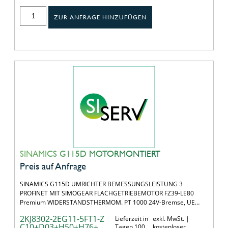
ZUR ANFRAGE HINZUFÜGEN
SINAMICS G115D MOTORMONTIERT
Preis auf Anfrage
SINAMICS G115D UMRICHTER BEMESSUNGSLEISTUNG 3
PROFINET MIT SIMOGEAR FLACHGETRIEBEMOTOR FZ39-LE80
Premium WIDERSTANDSTHERMOM. PT 1000 24V-Bremse, UE…
2KJ8302-2EG11-5FT1-Z
Lieferzeit in
exkl. MwSt. |
C10+D03+H50+H76+
Tagen 100
kostenloser