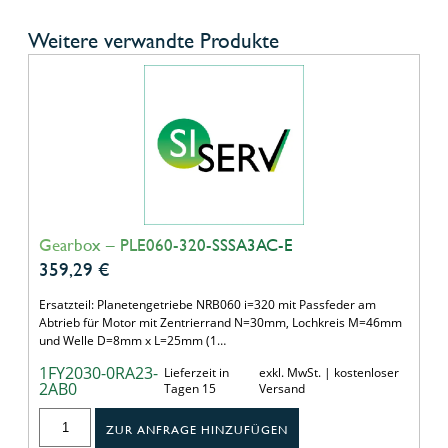
Weitere verwandte Produkte
Gearbox – PLE060-320-SSSA3AC-E
359,29
€
Ersatzteil: Planetengetriebe NRB060 i=320 mit Passfeder am
Abtrieb für Motor mit Zentrierrand N=30mm, Lochkreis M=46mm
und Welle D=8mm x L=25mm (1…
1FY2030-0RA23-
Lieferzeit in
exkl. MwSt. | kostenloser
2AB0
Tagen 15
Versand
ZUR ANFRAGE HINZUFÜGEN