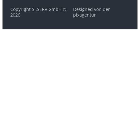
Copyright SI.SERV GmbH ©
Designed von der
2026
pixagentur