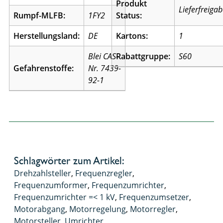
Produkt
Lieferfreiga
Rumpf-MLFB:
1FY2
Status:
Herstellungsland:
DE
Kartons:
1
Blei CAS-
Rabattgruppe:
S60
Gefahrenstoffe:
Nr. 7439-
92-1
Schlagwörter zum Artikel:
Drehzahlsteller
,
Frequenzregler
,
Frequenzumformer
,
Frequenzumrichter
,
Frequenzumrichter =< 1 kV
,
Frequenzumsetzer
,
Motorabgang
,
Motorregelung
,
Motorregler
,
Motorsteller
,
Umrichter