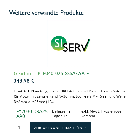
Weitere verwandte Produkte
Gearbox – PLE040-025-SSSA3AA-E
343,98
€
Ersatzteil: Planetengetriebe NRB040 i=25 mit Passfeder am Abtrieb
für Motor mit Zentrierrand N=30mm, Lochkreis M=46mm und Welle
D=8mm x L=25mm (1F…
1FY2030-0RA25-
Lieferzeit in
exkl. MwSt. | kostenloser
1AA0
Tagen 15
Versand
ZUR ANFRAGE HINZUFÜGEN