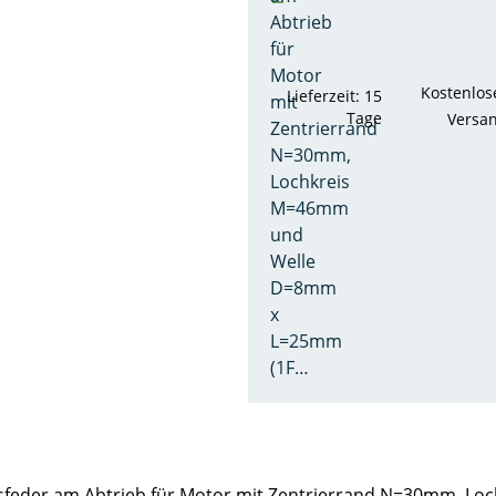
Abtrieb
für
Motor
Kostenlos
Lieferzeit: 15
mit
Tage
Versa
Zentrierrand
N=30mm,
Lochkreis
M=46mm
und
Welle
D=8mm
x
L=25mm
(1F…
Passfeder am Abtrieb für Motor mit Zentrierrand N=30mm,