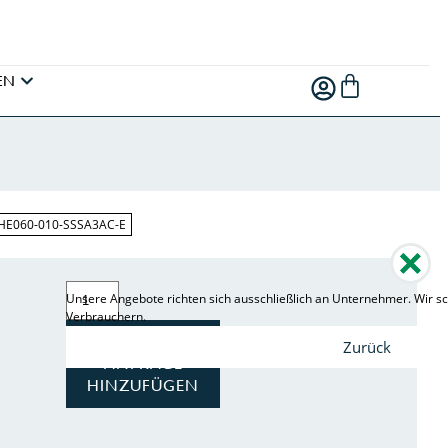
EN
LHE060-010-SSSA3AC-E
Unsere Angebote richten sich ausschließlich an Unternehmer. Wir sc
Verbrauchern.
ZUR
Zurück
ANFRAGE
HINZUFÜGEN