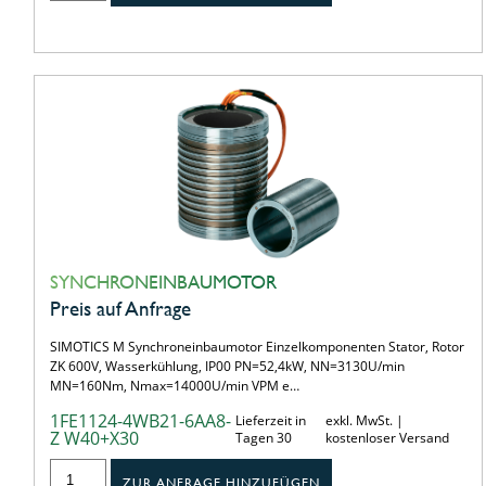
SYNCHRONEINBAUMOTOR
Preis auf Anfrage
SIMOTICS M Synchroneinbaumotor Einzelkomponenten Stator, Rotor
ZK 600V, Wasserkühlung, IP00 PN=52,4kW, NN=3130U/min
MN=160Nm, Nmax=14000U/min VPM e…
1FE1124-4WB21-6AA8-
Lieferzeit in
exkl. MwSt. |
Z W40+X30
Tagen 30
kostenloser Versand
ZUR ANFRAGE HINZUFÜGEN