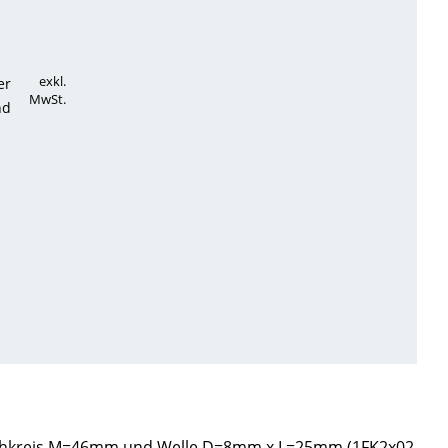
exkl.
er
MwSt.
nd
 Lochkreis M=46mm und Welle D=8mm x L=25mm (1FK2x02