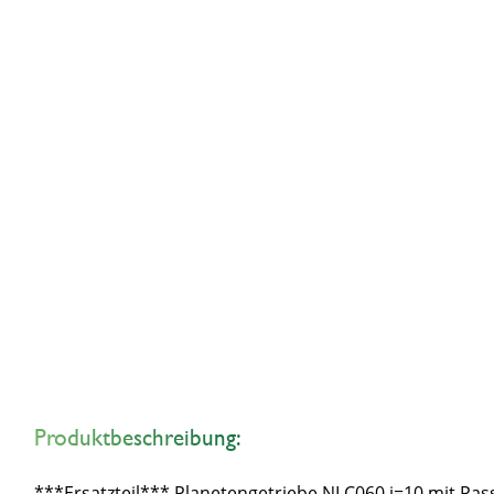
Produktbeschreibung:
***Ersatzteil*** Planetengetriebe NLC060 i=10 mit 