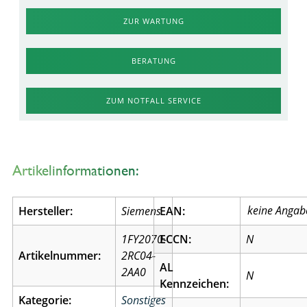
ZUR WARTUNG
BERATUNG
ZUM NOTFALL SERVICE
Artikelinformationen:
Hersteller:
Siemens
EAN:
1FY2070-
ECCN:
N
Artikelnummer:
2RC04-
AL
2AA0
N
Kennzeichen:
Kategorie:
Sonstiges