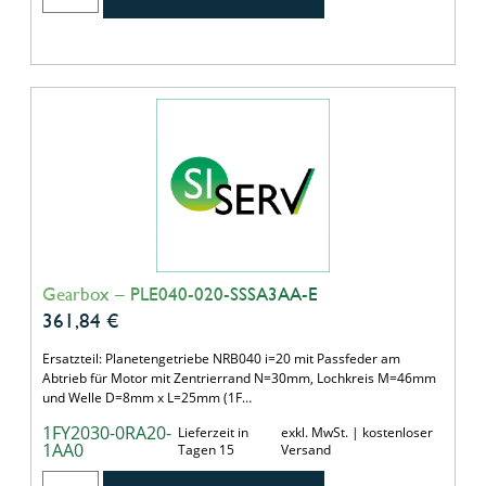
Gearbox – PLE040-020-SSSA3AA-E
361,84
€
Ersatzteil: Planetengetriebe NRB040 i=20 mit Passfeder am
Abtrieb für Motor mit Zentrierrand N=30mm, Lochkreis M=46mm
und Welle D=8mm x L=25mm (1F…
1FY2030-0RA20-
Lieferzeit in
exkl. MwSt. | kostenloser
1AA0
Tagen 15
Versand