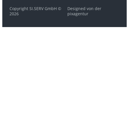
Copyright SI.SERV GmbH ©
Designed von der
2026
pixagentur