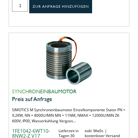
ZUR ANFRAGE HINZUFÜGEN
SYNCHRONEINBAUMOTOR
Preis auf Anfrage
SIMOTICS M Synchroneinbaumotor Einzelkomponente Stator PN =
9,2KW, NN = 8000U/MIN MN = 11NM, NMAX = 12000U/MIN ZK
600V, IP00, Wasserkühlung Vergoss…
1FE1042-6WT10-
Lieferzeit in
exkl. MwSt. |
8NW2-Z V17
Tagen 30
kostenloser Versand