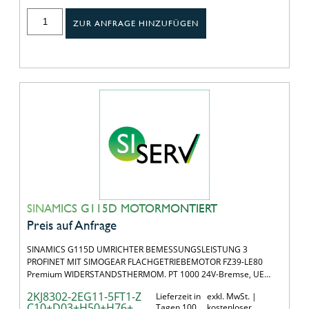
ZUR ANFRAGE HINZUFÜGEN
SINAMICS G115D MOTORMONTIERT
Preis auf Anfrage
SINAMICS G115D UMRICHTER BEMESSUNGSLEISTUNG 3
PROFINET MIT SIMOGEAR FLACHGETRIEBEMOTOR FZ39-LE80
Premium WIDERSTANDSTHERMOM. PT 1000 24V-Bremse, UE…
2KJ8302-2EG11-5FT1-Z
Lieferzeit in
exkl. MwSt. |
C10+D03+H50+H76+
Tagen 100
kostenloser