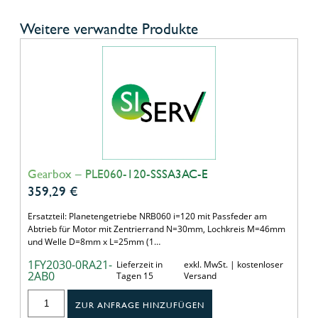
Weitere verwandte Produkte
Gearbox – PLE060-120-SSSA3AC-E
359,29
€
Ersatzteil: Planetengetriebe NRB060 i=120 mit Passfeder am
Abtrieb für Motor mit Zentrierrand N=30mm, Lochkreis M=46mm
und Welle D=8mm x L=25mm (1…
1FY2030-0RA21-
Lieferzeit in
exkl. MwSt. | kostenloser
2AB0
Tagen 15
Versand
ZUR ANFRAGE HINZUFÜGEN