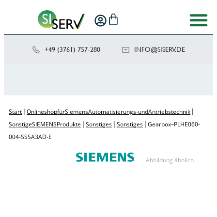
+49 (3761) 757-280
NI
SIS@OF
ED.VRE
|
|
Start
Onlineshop für Siemens Automatisierungs- und Antriebstechnik
|
|
|
Sonstige SIEMENS Produkte
Sonstiges
Sonstiges
Gearbox – PLHE060-
004-SSSA3AD-E
Abbildung ähnlich