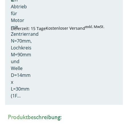
Abtrieb
für
Motor
mit
exkl. MwSt.
Kostenloser Versand
Lieferzeit: 15 Tage
Zentrierrand
N=70mm,
Lochkreis
M=90mm
und
Welle
D=14mm
x
L=30mm
(1F…
Produktbeschreibung: