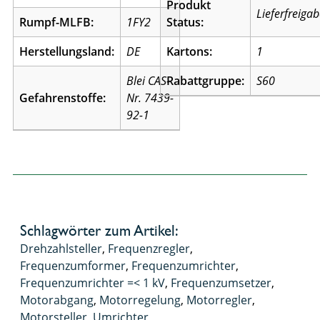
Produkt
Lieferfreiga
Rumpf-MLFB:
1FY2
Status:
Herstellungsland:
DE
Kartons:
1
Blei CAS-
Rabattgruppe:
S60
Gefahrenstoffe:
Nr. 7439-
92-1
Schlagwörter zum Artikel:
Drehzahlsteller
,
Frequenzregler
,
Frequenzumformer
,
Frequenzumrichter
,
Frequenzumrichter =< 1 kV
,
Frequenzumsetzer
,
Motorabgang
,
Motorregelung
,
Motorregler
,
Motorsteller
,
Umrichter