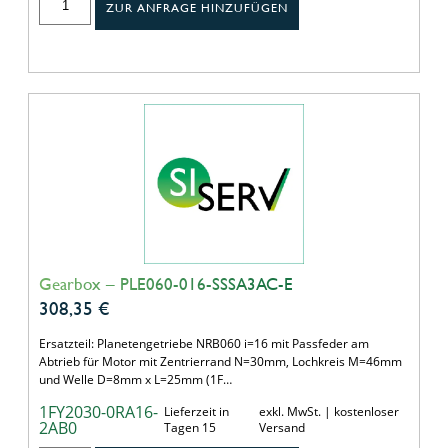
ZUR ANFRAGE HINZUFÜGEN
Gearbox – PLE060-016-SSSA3AC-E
308,35
€
Ersatzteil: Planetengetriebe NRB060 i=16 mit Passfeder am
Abtrieb für Motor mit Zentrierrand N=30mm, Lochkreis M=46mm
und Welle D=8mm x L=25mm (1F…
1FY2030-0RA16-
Lieferzeit in
exkl. MwSt. | kostenloser
2AB0
Tagen 15
Versand