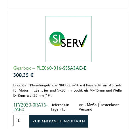
Gearbox – PLE060-016-SSSA3AC-E
308,35
€
Ersatzteil: Planetengetriebe NRB060 i=16 mit Passfeder am Abtrieb
für Motor mit Zentrierrand N=30mm, Lochkreis M=46mm und Welle
D=8mm x L=25mm (1F…
1FY2030-0RA16-
Lieferzeit in
exkl. MwSt. | kostenloser
2AB0
Tagen 15
Versand
ZUR ANFRAGE HINZUFÜGEN