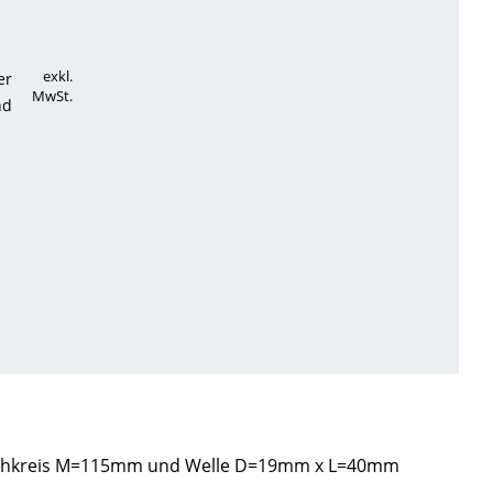
exkl.
er
MwSt.
nd
, Lochkreis M=115mm und Welle D=19mm x L=40mm