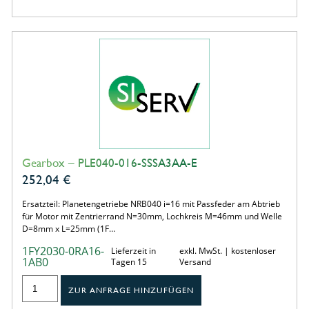
Gearbox – PLE040-016-SSSA3AA-E
252,04
€
Ersatzteil: Planetengetriebe NRB040 i=16 mit Passfeder am Abtrieb
für Motor mit Zentrierrand N=30mm, Lochkreis M=46mm und Welle
D=8mm x L=25mm (1F…
1FY2030-0RA16-
Lieferzeit in
exkl. MwSt. | kostenloser
1AB0
Tagen 15
Versand
ZUR ANFRAGE HINZUFÜGEN