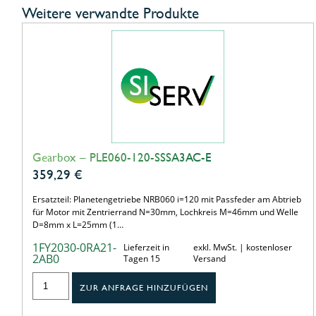
Weitere verwandte Produkte
Gearbox – PLE060-120-SSSA3AC-E
359,29
€
Ersatzteil: Planetengetriebe NRB060 i=120 mit Passfeder am Abtrieb
für Motor mit Zentrierrand N=30mm, Lochkreis M=46mm und Welle
D=8mm x L=25mm (1…
1FY2030-0RA21-
Lieferzeit in
exkl. MwSt. | kostenloser
2AB0
Tagen 15
Versand
ZUR ANFRAGE HINZUFÜGEN