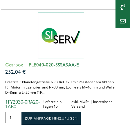
Gearbox – PLE040-020-SSSA3AA-E
252,04
€
Ersatzteil: Planetengetriebe NRB040 i=20 mit Passfeder am Abtrieb
für Motor mit Zentrierrand N=30mm, Lochkreis M=46mm und Welle
D=8mm x L=25mm (1F…
1FY2030-0RA20-
Lieferzeit in
exkl. MwSt. | kostenloser
1AB0
Tagen 15
Versand
ZUR ANFRAGE HINZUFÜGEN