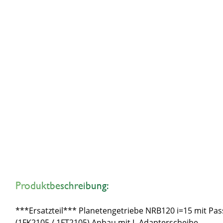
Produktbeschreibung:
***Ersatzteil*** Planetengetriebe NRB120 i=15 mit 
(1FK2105 / 1FT2105) Anbau mit L-Adapterscheibe