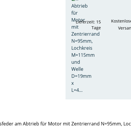
Abtrieb
für
Motor
Kostenlos
Lieferzeit: 15
mit
Tage
Versa
Zentrierrand
N=95mm,
Lochkreis
M=115mm
und
Welle
D=19mm
x
L=4…
Passfeder am Abtrieb für Motor mit Zentrierrand N=95mm