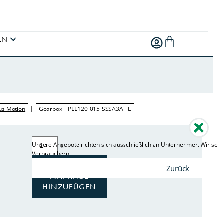
EN
|
us Motion
Gearbox – PLE120-015-SSSA3AF-E
Unsere Angebote richten sich ausschließlich an Unternehmer. Wir sc
Verbrauchern.
ZUR
Zurück
ANFRAGE
HINZUFÜGEN