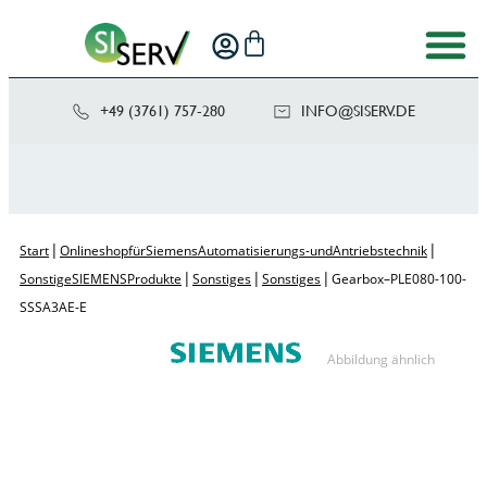
+49 (3761) 757-280
NI
SIS@OF
ED.VRE
|
|
Start
Onlineshop für Siemens Automatisierungs- und Antriebstechnik
|
|
|
Sonstige SIEMENS Produkte
Sonstiges
Sonstiges
Gearbox – PLE080-100-
SSSA3AE-E
Abbildung ähnlich