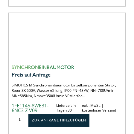
SYNCHRONEINBAUMOTOR
Preis auf Anfrage
SIMOTICS M Synchroneinbaumotor Einzelkomponenten Stator,
Rotor ZK 600V, Wasserkühlung, IP00 PN=48kW, NN=780U/min
MN=585Nm, Nmax=3500U/min VPM erfor…
1FE1145-8WE31-
Lieferzeit in
exkl. MwSt. |
6NC3-Z V09
Tagen 30
kostenloser Versand
ZUR ANFRAGE HINZUFÜGEN