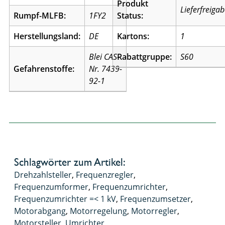
Produkt
Lieferfreiga
Rumpf-MLFB:
1FY2
Status:
Herstellungsland:
DE
Kartons:
1
Blei CAS-
Rabattgruppe:
S60
Gefahrenstoffe:
Nr. 7439-
92-1
Schlagwörter zum Artikel:
Drehzahlsteller
,
Frequenzregler
,
Frequenzumformer
,
Frequenzumrichter
,
Frequenzumrichter =< 1 kV
,
Frequenzumsetzer
,
Motorabgang
,
Motorregelung
,
Motorregler
,
Motorsteller
,
Umrichter