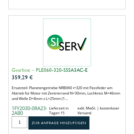
Gearbox – PLE060-320-SSSA3AC-E
359,29
€
Ersatzteil: Planetengetriebe NRB060 i=320 mit Passfeder am
Abtrieb für Motor mit Zentrierrand N=30mm, Lochkreis M=46mm
und Welle D=8mm x L=25mm (1…
1FY2030-0RA23-
Lieferzeit in
exkl. MwSt. | kostenloser
2AB0
Tagen 15
Versand
ZUR ANFRAGE HINZUFÜGEN