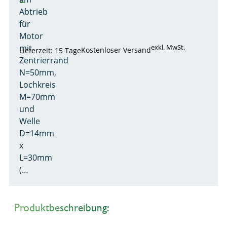
Abtrieb
für
Motor
mit
exkl. MwSt.
Kostenloser Versand
Lieferzeit: 15 Tage
Zentrierrand
N=50mm,
Lochkreis
M=70mm
und
Welle
D=14mm
x
L=30mm
(…
Produktbeschreibung: