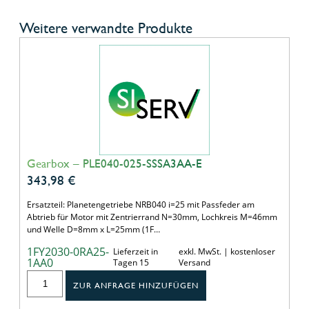
Weitere verwandte Produkte
Gearbox – PLE040-025-SSSA3AA-E
343,98
€
Ersatzteil: Planetengetriebe NRB040 i=25 mit Passfeder am
Abtrieb für Motor mit Zentrierrand N=30mm, Lochkreis M=46mm
und Welle D=8mm x L=25mm (1F…
1FY2030-0RA25-
Lieferzeit in
exkl. MwSt. | kostenloser
1AA0
Tagen 15
Versand
ZUR ANFRAGE HINZUFÜGEN