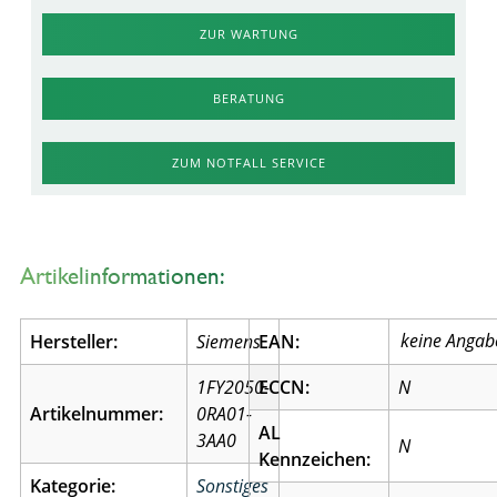
ZUR WARTUNG
BERATUNG
ZUM NOTFALL SERVICE
Artikelinformationen:
Hersteller:
Siemens
EAN:
1FY2050-
ECCN:
N
Artikelnummer:
0RA01-
AL
3AA0
N
Kennzeichen:
Kategorie:
Sonstiges