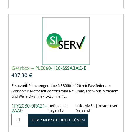
Gearbox – PLE060-120-SSSA3AC-E
437,30
€
Ersatzteil: Planetengetriebe NRB060 i=120 mit Passfeder am
Abtrieb für Motor mit Zentrierrand N=30mm, Lochkreis M=46mm
und Welle D=8mm x L=25mm (1…
1FY2030-0RA21-
Lieferzeit in
exkl. MwSt. | kostenloser
2AA0
Tagen 15
Versand
ZUR ANFRAGE HINZUFÜGEN