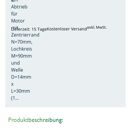
Abtrieb
für
Motor
mit
exkl. MwSt.
Kostenloser Versand
Lieferzeit: 15 Tage
Zentrierrand
N=70mm,
Lochkreis
M=90mm
und
Welle
D=14mm
x
L=30mm
(1…
Produktbeschreibung: