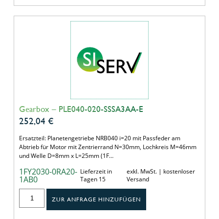
Gearbox – PLE040-020-SSSA3AA-E
252,04
€
Ersatzteil: Planetengetriebe NRB040 i=20 mit Passfeder am
Abtrieb für Motor mit Zentrierrand N=30mm, Lochkreis M=46mm
und Welle D=8mm x L=25mm (1F…
1FY2030-0RA20-
Lieferzeit in
exkl. MwSt. | kostenloser
1AB0
Tagen 15
Versand
ZUR ANFRAGE HINZUFÜGEN