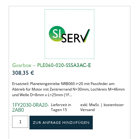
Gearbox – PLE060-020-SSSA3AC-E
308,35
€
Ersatzteil: Planetengetriebe NRB060 i=20 mit Passfeder am
Abtrieb für Motor mit Zentrierrand N=30mm, Lochkreis M=46mm
und Welle D=8mm x L=25mm (1F…
1FY2030-0RA20-
Lieferzeit in
exkl. MwSt. | kostenloser
2AB0
Tagen 15
Versand
ZUR ANFRAGE HINZUFÜGEN