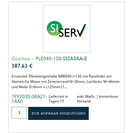
Gearbox – PLE040-120-SSSA3AA-E
387,63
€
Ersatzteil: Planetengetriebe NRB040 i=120 mit Passfeder am
Abtrieb für Motor mit Zentrierrand N=30mm, Lochkreis M=46mm
und Welle D=8mm x L=25mm (1…
1FY2030-0RA21-
Lieferzeit in
exkl. MwSt. | kostenloser
1AA0
Tagen 15
Versand
ZUR ANFRAGE HINZUFÜGEN