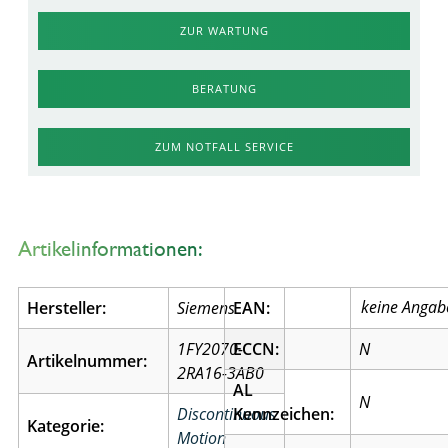
ZUR WARTUNG
BERATUNG
ZUM NOTFALL SERVICE
Artikelinformationen:
Hersteller:
Siemens
EAN:
1FY2070-
ECCN:
N
Artikelnummer:
2RA16-3AB0
AL
N
Discontinuous
Kennzeichen:
Kategorie:
Motion