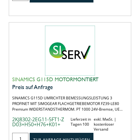
SINAMICS G115D MOTORMONTIERT
Preis auf Anfrage
SINAMICS G115D UMRICHTER BEMESSUNGSLEISTUNG 3
PROFINET MIT SIMOGEAR FLACHGETRIEBEMOTOR FZ39-LE80
Premium WIDERSTANDSTHERMOM. PT 1000 24V-Bremse, UE…
2KJ8302-2EG11-5FT1-Z
Lieferzeit in
exkl. MwSt. |
D03+H50+H76+K01+
Tagen 100
kostenloser
Versand
ZUR ANFRAGE HINZUFÜGEN