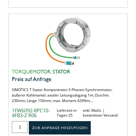
TORQUEMOTOR, STATOR
Preis auf Anfrage
SIMOTICS T Stator Komponenten 3-Phasen-Synchronmotor;
äußerer Kühlmantel; axialer Leitungsabgang 1m; Durchm.
230mm; Länge 150mm; max. Moment 429Nm;…
1FW6092-8PC10-
Lieferzeit in
exkl. MwSt. |
4FB3-Z R06
Tagen 25
kostenloser Versand
ZUR ANFRAGE HINZUFÜGEN