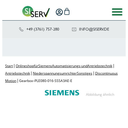
+49 (3761) 757-280
NI
SIS@OF
ED.VRE
|
|
Start
Onlineshop für Siemens Automatisierungs- und Antriebstechnik
|
|
Antriebstechnik
Niederspannungsumrichter Sonstiges
Discontinuous
|
Motion
Gearbox – PLE080-016-SSSA3AE-E
Abbildung ähnlich