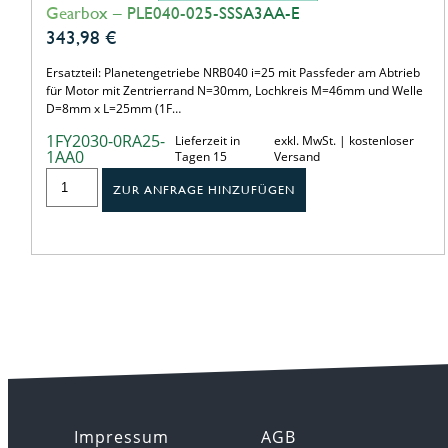
Gearbox – PLE040-025-SSSA3AA-E
343,98
€
Ersatzteil: Planetengetriebe NRB040 i=25 mit Passfeder am Abtrieb
für Motor mit Zentrierrand N=30mm, Lochkreis M=46mm und Welle
D=8mm x L=25mm (1F…
1FY2030-0RA25-
Lieferzeit in
exkl. MwSt. | kostenloser
1AA0
Tagen 15
Versand
ZUR ANFRAGE HINZUFÜGEN
Impressum
AGB