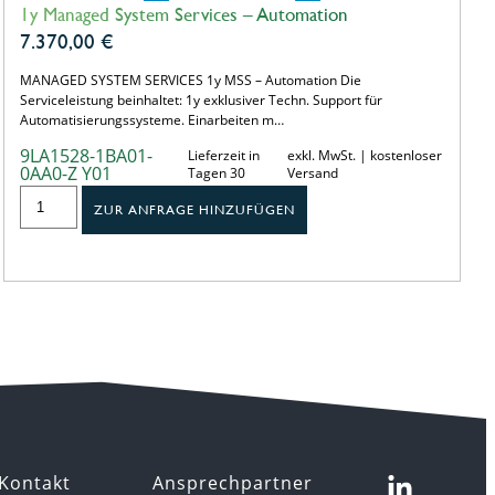
1y Managed System Services – Automation
7.370,00
€
MANAGED SYSTEM SERVICES 1y MSS – Automation Die
Serviceleistung beinhaltet: 1y exklusiver Techn. Support für
Automatisierungssysteme. Einarbeiten m…
9LA1528-1BA01-
Lieferzeit in
exkl. MwSt. | kostenloser
0AA0-Z Y01
Tagen 30
Versand
ZUR ANFRAGE HINZUFÜGEN
Kontakt
Ansprechpartner