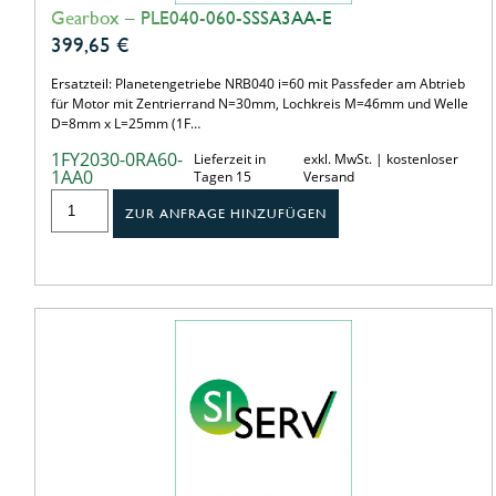
Gearbox – PLE040-060-SSSA3AA-E
399,65
€
Ersatzteil: Planetengetriebe NRB040 i=60 mit Passfeder am Abtrieb
für Motor mit Zentrierrand N=30mm, Lochkreis M=46mm und Welle
D=8mm x L=25mm (1F…
1FY2030-0RA60-
Lieferzeit in
exkl. MwSt. | kostenloser
1AA0
Tagen 15
Versand
ZUR ANFRAGE HINZUFÜGEN