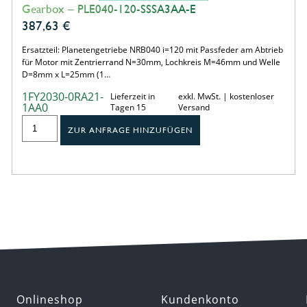
Gearbox – PLE040-120-SSSA3AA-E
387,63
€
Ersatzteil: Planetengetriebe NRB040 i=120 mit Passfeder am Abtrieb
für Motor mit Zentrierrand N=30mm, Lochkreis M=46mm und Welle
D=8mm x L=25mm (1…
1FY2030-0RA21-
Lieferzeit in
exkl. MwSt. | kostenloser
1AA0
Tagen 15
Versand
ZUR ANFRAGE HINZUFÜGEN
Onlineshop
Kundenkonto