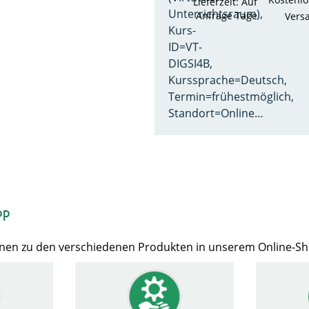
Lieferzeit: Auf
Unterrichtsraum),
Anfrage Tage
Vers
Kurs-
ID=VT-
DIGSI4B,
Kurssprache=Deutsch,
Termin=frühestmöglich,
Standort=Online…
op
Ihnen zu den verschiedenen Produkten in unserem Online-S