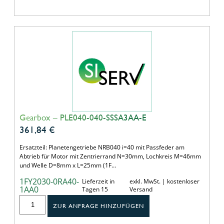
Gearbox – PLE040-040-SSSA3AA-E
361,84
€
Ersatzteil: Planetengetriebe NRB040 i=40 mit Passfeder am
Abtrieb für Motor mit Zentrierrand N=30mm, Lochkreis M=46mm
und Welle D=8mm x L=25mm (1F…
1FY2030-0RA40-
Lieferzeit in
exkl. MwSt. | kostenloser
1AA0
Tagen 15
Versand
ZUR ANFRAGE HINZUFÜGEN