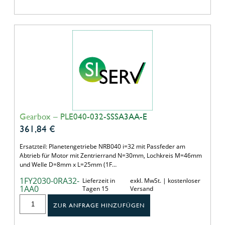
Gearbox – PLE040-032-SSSA3AA-E
361,84
€
Ersatzteil: Planetengetriebe NRB040 i=32 mit Passfeder am
Abtrieb für Motor mit Zentrierrand N=30mm, Lochkreis M=46mm
und Welle D=8mm x L=25mm (1F…
1FY2030-0RA32-
Lieferzeit in
exkl. MwSt. | kostenloser
1AA0
Tagen 15
Versand
ZUR ANFRAGE HINZUFÜGEN