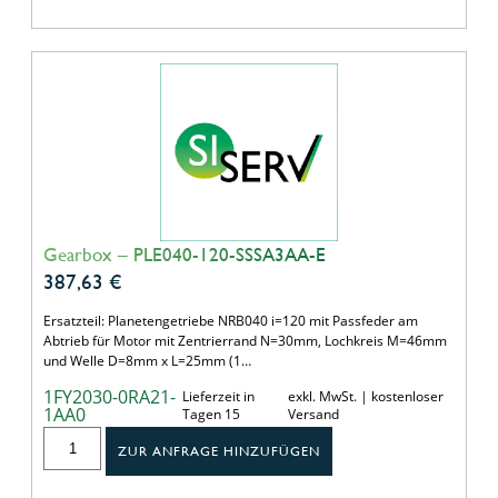
Gearbox – PLE040-120-SSSA3AA-E
387,63
€
Ersatzteil: Planetengetriebe NRB040 i=120 mit Passfeder am
Abtrieb für Motor mit Zentrierrand N=30mm, Lochkreis M=46mm
und Welle D=8mm x L=25mm (1…
1FY2030-0RA21-
Lieferzeit in
exkl. MwSt. | kostenloser
1AA0
Tagen 15
Versand
ZUR ANFRAGE HINZUFÜGEN