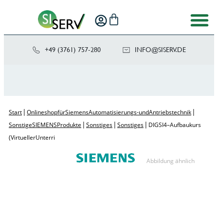
+49 (3761) 757-280
NI
SIS@OF
ED.VRE
|
|
Start
Onlineshop für Siemens Automatisierungs- und Antriebstechnik
|
|
|
Sonstige SIEMENS Produkte
Sonstiges
Sonstiges
DIGSI 4 – Aufbaukurs
(Virtueller Unterri
Abbildung ähnlich