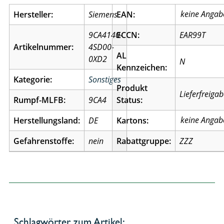
Hersteller:
Siemens
EAN:
9CA4140-
ECCN:
EAR99T
Artikelnummer:
4SD00-
AL
0XD2
N
Kennzeichen:
Kategorie:
Sonstiges
Produkt
Lieferfreiga
Rumpf-MLFB:
9CA4
Status:
Herstellungsland:
DE
Kartons:
Gefahrenstoffe:
nein
Rabattgruppe:
ZZZ
Schlagwörter zum Artikel: