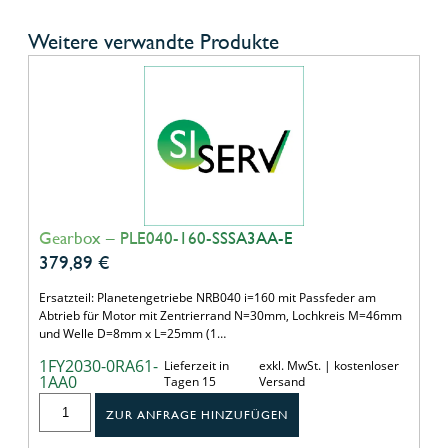
Weitere verwandte Produkte
Gearbox – PLE040-160-SSSA3AA-E
379,89
€
Ersatzteil: Planetengetriebe NRB040 i=160 mit Passfeder am
Abtrieb für Motor mit Zentrierrand N=30mm, Lochkreis M=46mm
und Welle D=8mm x L=25mm (1…
1FY2030-0RA61-
Lieferzeit in
exkl. MwSt. | kostenloser
1AA0
Tagen 15
Versand
ZUR ANFRAGE HINZUFÜGEN