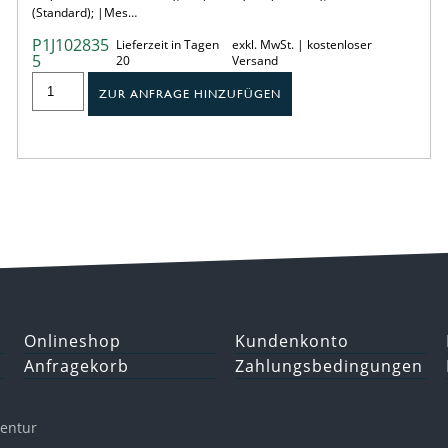
(Standard); |Mes…
P1J102835
Lieferzeit in Tagen
exkl. MwSt. | kostenloser
5
20
Versand
ZUR ANFRAGE HINZUFÜGEN
Onlineshop
Kundenkonto
Anfragekorb
Zahlungsbedingungen
gentur