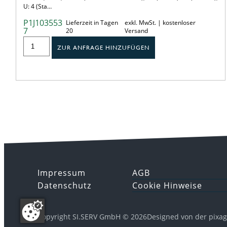
U: 4 (Sta…
P1J103553
Lieferzeit in Tagen
exkl. MwSt. | kostenloser
7
20
Versand
ZUR ANFRAGE HINZUFÜGEN
Impressum
AGB
Datenschutz
Cookie Hinweise
Copyright SI.SERV GmbH © 2026
Designed von der pixa