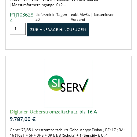
|Messumformereingänge: 0 (2…
P1J103628
Lieferzeit in Tagen
exkl. MwSt. | kostenloser
2
20
Versand
ZUR ANFRAGE HINZUFÜGEN
Digitaler Ueberstromzeitschutz, bis 16 A
9.787,00
€
Gerät: 7SJ85 Überstromzeitschu tz Gehäusetyp: Einbau; BE: 17 ; BA:
16 (10ST + 6F + 0HS + 0P ); I: 3 (Schutz) + 1 (Sensitiv ); U: 4