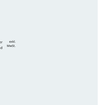
exkl.
er
MwSt.
nd