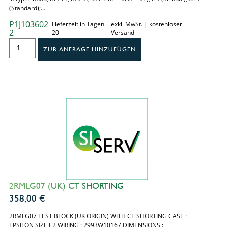
(Standard);…
P1J103602
Lieferzeit in Tagen
exkl. MwSt. | kostenloser
2
20
Versand
ZUR ANFRAGE HINZUFÜGEN
2RMLG07 (UK) CT SHORTING
358,00
€
2RMLG07 TEST BLOCK (UK ORIGIN) WITH CT SHORTING CASE :
EPSILON SIZE E2 WIRING : 2993W10167 DIMENSIONS :