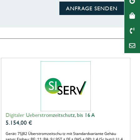
ANFRAGE SENDEN
Digitaler Ueberstromzeitschutz, bis 16 A
5.154,00
€
Gerät: 7SJ82 Überstromzeitschu tz mit Standardvariante Gehäu
setyp: Einbau; BE: 11; BA: 9 ( 9ST + 0F + 0HS + 0P); I: 4 (Sc hutz); U: 4