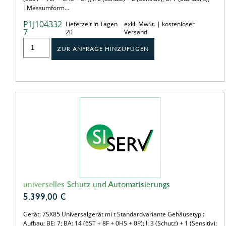
|Messumform…
P1J104332
Lieferzeit in Tagen
exkl. MwSt. | kostenloser
7
20
Versand
ZUR ANFRAGE HINZUFÜGEN
universelles Schutz und Automatisierungs
5.399,00
€
Gerät: 7SX85 Universalgerät mi t Standardvariante Gehäusetyp :
Aufbau; BE: 7; BA: 14 (6ST + 8F + 0HS + 0P); I: 3 (Schutz) + 1 (Sensitiv);