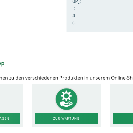
0P);
I:
4
(…
op
Ihnen zu den verschiedenen Produkten in unserem Online-S
RAGEN
ZUR WARTUNG