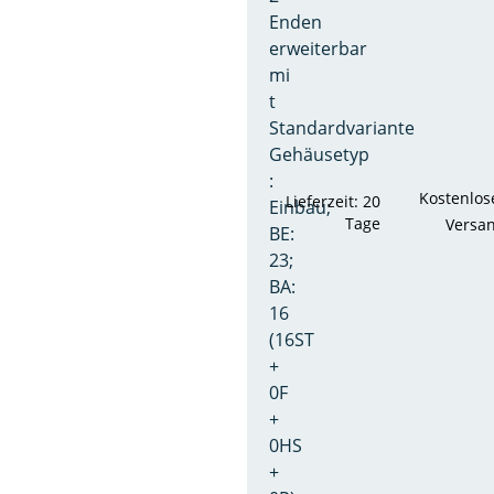
Enden
erweiterbar
mi
t
Standardvariante
Gehäusetyp
:
Kostenlos
Lieferzeit: 20
Einbau;
Tage
Versa
BE:
23;
BA:
16
(16ST
+
0F
+
0HS
+