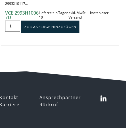
2993X10117…
VCE:2993H1006
Lieferzeit in Tagen
exkl. MwSt. | kostenloser
7D
10
Versand
ZUR ANFRAGE HINZUFÜGEN
Kontakt
Ansprechpartner
Karriere
Rückruf