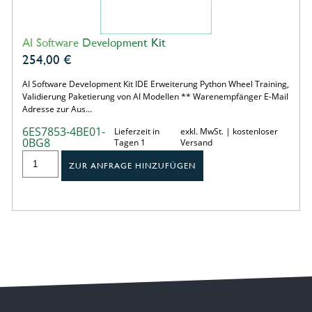
AI Software Development Kit
254,00
€
AI Software Development Kit IDE Erweiterung Python Wheel Training,
Validierung Paketierung von AI Modellen ** Warenempfänger E-Mail
Adresse zur Aus…
6ES7853-4BE01-
Lieferzeit in
exkl. MwSt. | kostenloser
0BG8
Tagen 1
Versand
ZUR ANFRAGE HINZUFÜGEN