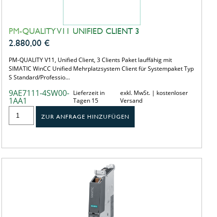
PM-QUALITY V11 UNIFIED CLIENT 3
2.880,00
€
PM-QUALITY V11, Unified Client, 3 Clients Paket lauffähig mit
SIMATIC WinCC Unified Mehrplatzsystem Client für Systempaket Typ
S Standard/Professio…
9AE7111-4SW00-
Lieferzeit in
exkl. MwSt. | kostenloser
1AA1
Tagen 15
Versand
ZUR ANFRAGE HINZUFÜGEN