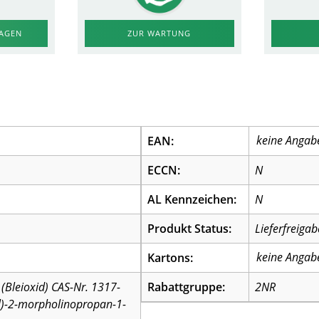
RAGEN
ZUR WARTUNG
EAN:
ECCN:
N
AL Kennzeichen:
N
Produkt Status:
Lieferfreigab
Kartons:
(Bleioxid) CAS-Nr. 1317-
Rabattgruppe:
2NR
yl)-2-morpholinopropan-1-