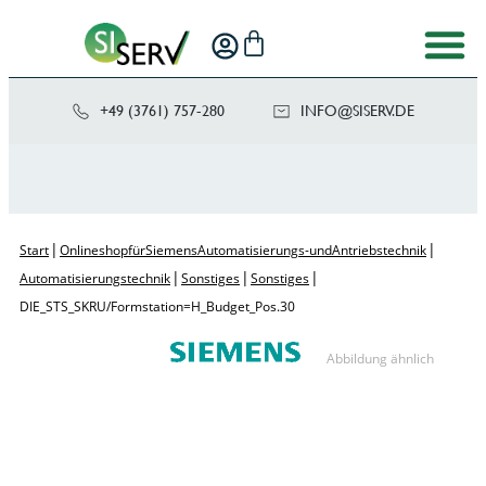
+49 (3761) 757-280
NI
SIS@OF
ED.VRE
|
|
Start
Onlineshop für Siemens Automatisierungs- und Antriebstechnik
|
|
|
Automatisierungstechnik
Sonstiges
Sonstiges
DIE_STS_SKRU/Formstation=H_Budget_Pos.30
Abbildung ähnlich