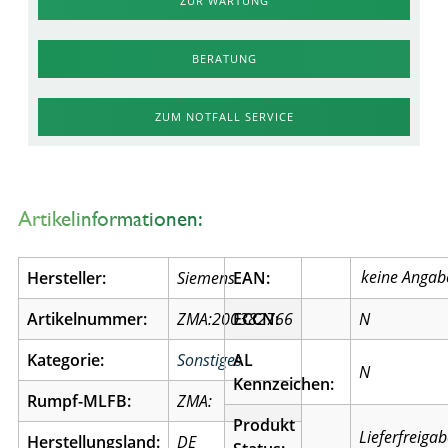
ZUR WARTUNG
BERATUNG
ZUM NOTFALL SERVICE
Artikelinformationen:
Hersteller:
Siemens
EAN:
Artikelnummer:
ZMA:200382766
ECCN:
N
Kategorie:
Sonstiges
AL
N
Kennzeichen:
Rumpf-MLFB:
ZMA:
Produkt
Lieferfreiga
Herstellungsland:
DE