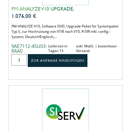
PM-ANALYZE V10 UPGRADE,
1.076,00
€
PM-ANALYZE V10, Software DVD, Upgrade-Paket für Systempaket
Typ S, zur Hochrüstung von V7/8 nach V10, R-SW inkl. config.-
System, Deutsch/Englisch,…
9AE7112-4SU03-
Lieferzeit in
exkl. MwSt. | kostenloser
8AA0
Tagen 15
Versand
ZUR ANFRAGE HINZUFÜGEN