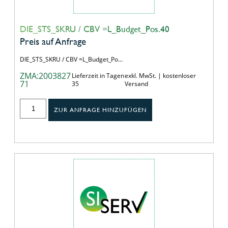
DIE_STS_SKRU / CBV =L_Budget_Pos.40
Preis auf Anfrage
DIE_STS_SKRU / CBV =L_Budget_Po…
ZMA:2003827
Lieferzeit in Tagen
exkl. MwSt. | kostenloser
71
35
Versand
ZUR ANFRAGE HINZUFÜGEN