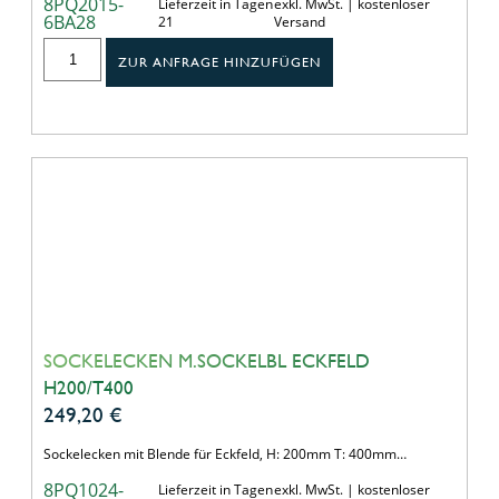
8PQ2015-
Lieferzeit in Tagen
exkl. MwSt. | kostenloser
6BA28
21
Versand
ZUR ANFRAGE HINZUFÜGEN
SOCKELECKEN M.SOCKELBL ECKFELD
H200/T400
249,20
€
Sockelecken mit Blende für Eckfeld, H: 200mm T: 400mm…
8PQ1024-
Lieferzeit in Tagen
exkl. MwSt. | kostenloser