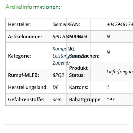
Artikelinformationen:
Hersteller:
Siemens
EAN:
404294817
Artikelnummer:
8PQ2045-6BA04
ECCN:
N
Kompakte
AL
N
Kategorie:
Leistungsschalter
Kennzeichen:
Zubehör
Produkt
Lieferfreiga
Rumpf-MLFB:
8PQ2
Status:
Herstellungsland:
DE
Kartons:
1
Gefahrenstoffe:
nein
Rabattgruppe:
193