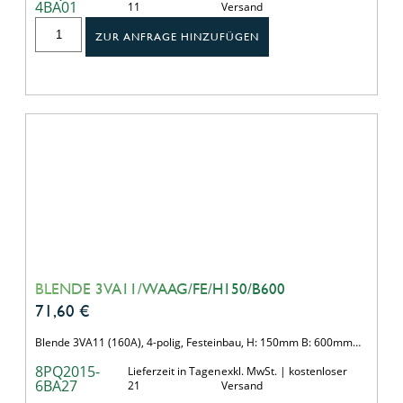
4BA01
11
Versand
ZUR ANFRAGE HINZUFÜGEN
BLENDE 3VA11/WAAG/FE/H150/B600
71,60
€
Blende 3VA11 (160A), 4-polig, Festeinbau, H: 150mm B: 600mm…
8PQ2015-
Lieferzeit in Tagen
exkl. MwSt. | kostenloser
6BA27
21
Versand