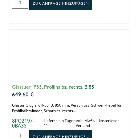
ZUR ANFRAGE HINZUFÜGEN
Glastuer IP55, Profilhalbz, rechts, B:85
649,60
€
Glastür Giugiaro IP55, B: 850 mm, Verschluss: Schwenkhebel für
Profilhalbzylinder, Scharnier: rechts…
8PQ2197-
Lieferzeit in Tagen
exkl. MwSt. | kostenloser
0BA38
11
Versand
ZUR ANFRAGE HINZUFÜGEN