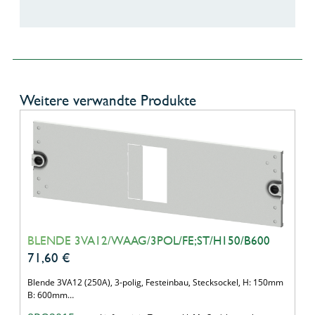
Weitere verwandte Produkte
BLENDE 3VA12/WAAG/3POL/FE;ST/H150/B600
71,60
€
Blende 3VA12 (250A), 3-polig, Festeinbau, Stecksockel, H: 150mm
B: 600mm…