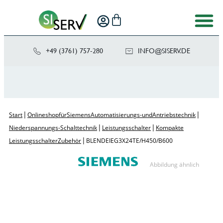
+49 (3761) 757-280
NI
SIS@OF
ED.VRE
|
|
Start
Onlineshop für Siemens Automatisierungs- und Antriebstechnik
|
|
Niederspannungs-Schalttechnik
Leistungsschalter
Kompakte
|
Leistungsschalter Zubehör
BLENDE IEG 3 X 24TE/ H450/ B600
Abbildung ähnlich