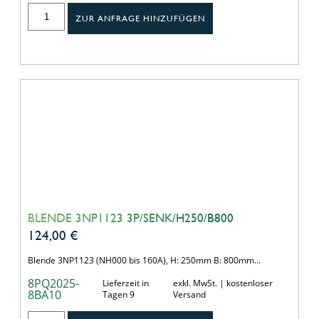
ZUR ANFRAGE HINZUFÜGEN
BLENDE 3NP1123 3P/SENK/H250/B800
124,00
€
Blende 3NP1123 (NH000 bis 160A), H: 250mm B: 800mm…
8PQ2025-
Lieferzeit in
exkl. MwSt. | kostenloser
8BA10
Tagen 9
Versand