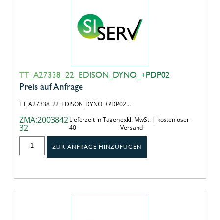
TT_A27338_22_EDISON_DYNO_+PDP02
Preis auf Anfrage
TT_A27338_22_EDISON_DYNO_+PDP02…
ZMA:2003842
Lieferzeit in Tagen
exkl. MwSt. | kostenloser
32
40
Versand
ZUR ANFRAGE HINZUFÜGEN