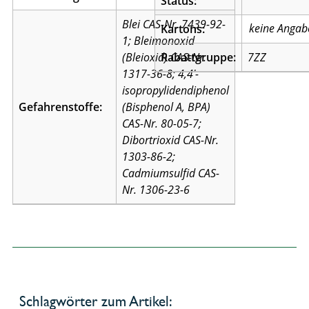
Status:
Blei CAS-Nr. 7439-92-
Kartons:
1; Bleimonoxid
(Bleioxid) CAS-Nr.
Rabattgruppe:
7ZZ
1317-36-8; 4,4′-
isopropylidendiphenol
Gefahrenstoffe:
(Bisphenol A, BPA)
CAS-Nr. 80-05-7;
Dibortrioxid CAS-Nr.
1303-86-2;
Cadmiumsulfid CAS-
Nr. 1306-23-6
Schlagwörter zum Artikel: