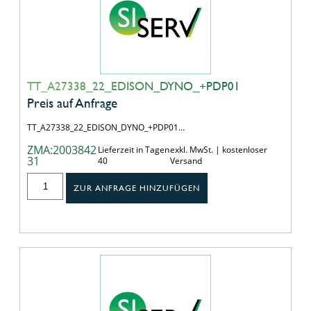
TT_A27338_22_EDISON_DYNO_+PDP01
Preis auf Anfrage
TT_A27338_22_EDISON_DYNO_+PDP01…
ZMA:2003842
Lieferzeit in Tagen
exkl. MwSt. | kostenloser
31
40
Versand
ZUR ANFRAGE HINZUFÜGEN