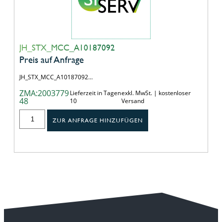
JH_STX_MCC_A10187092
Preis auf Anfrage
JH_STX_MCC_A10187092…
ZMA:2003779
Lieferzeit in Tagen
exkl. MwSt. | kostenloser
48
10
Versand
ZUR ANFRAGE HINZUFÜGEN