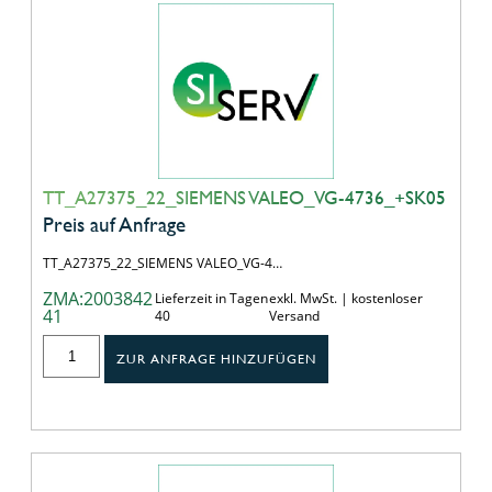
TT_A27375_22_SIEMENS VALEO_VG-4736_+SK05
Preis auf Anfrage
TT_A27375_22_SIEMENS VALEO_VG-4…
ZMA:2003842
Lieferzeit in Tagen
exkl. MwSt. | kostenloser
41
40
Versand
ZUR ANFRAGE HINZUFÜGEN