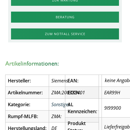
ZUR WARTUNG
BERATUNG
ZUM NOTFALL SERVICE
Artikelinformationen:
Hersteller:
Siemens
EAN:
Artikelnummer:
ZMA:200388401
ECCN:
EAR99H
Kategorie:
Sonstiges
AL
9I99900
Kennzeichen:
Rumpf-MLFB:
ZMA:
Produkt
Lieferfreiga
Herstellungsland:
DE