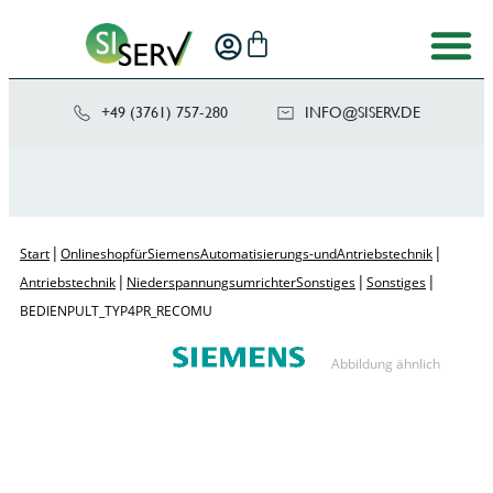
+49 (3761) 757-280
NI
SIS@OF
ED.VRE
|
|
Start
Onlineshop für Siemens Automatisierungs- und Antriebstechnik
|
|
|
Antriebstechnik
Niederspannungsumrichter Sonstiges
Sonstiges
BEDIENPULT_TYP4 PR_RECOMU
Abbildung ähnlich