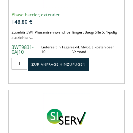
Phase barrier, extended
148,80
€
Zubehör 3WT Phasentrennwand, verlängert Baugröße 5, 4-polig
ausziehbar…
3WT9831-
Lieferzeit in Tagen
exkl. MwSt. | kostenloser
0AJ10
10
Versand
ZUR ANFRAGE HINZUFÜGEN