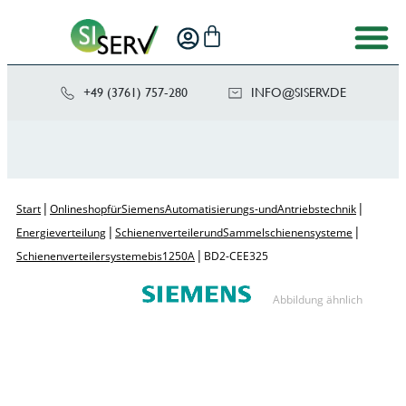
+49 (3761) 757-280
NI
SIS@OF
ED.VRE
|
|
Start
Onlineshop für Siemens Automatisierungs- und Antriebstechnik
|
|
Energieverteilung
Schienenverteiler und Sammelschienensysteme
|
Schienenverteilersysteme bis 1250 A
BD2-CEE325
Abbildung ähnlich