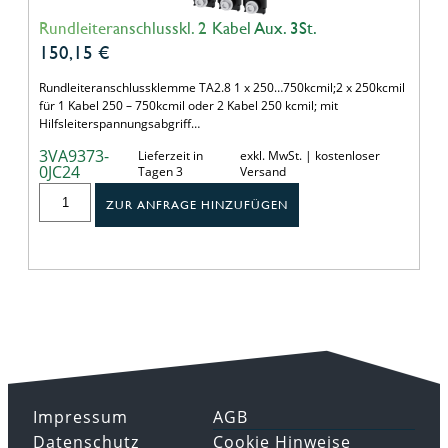
Rundleiteranschlusskl. 2 Kabel Aux. 3St.
150,15
€
Rundleiteranschlussklemme TA2.8 1 x 250…750kcmil;2 x 250kcmil
für 1 Kabel 250 – 750kcmil oder 2 Kabel 250 kcmil; mit
Hilfsleiterspannungsabgriff…
3VA9373-
Lieferzeit in
exkl. MwSt. | kostenloser
0JC24
Tagen 3
Versand
ZUR ANFRAGE HINZUFÜGEN
Impressum
AGB
Datenschutz
Cookie Hinweise