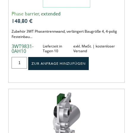
Phase barrier, extended
148,80
€
Zubehör 3WT Phasentrennwand, verlängert Baugröße 4, 4-polig
Festeinbau…
3WT9831-
Lieferzeit in
exkl. MwSt. | kostenloser
0AH10
Tagen 10
Versand
ZUR ANFRAGE HINZUFÜGEN