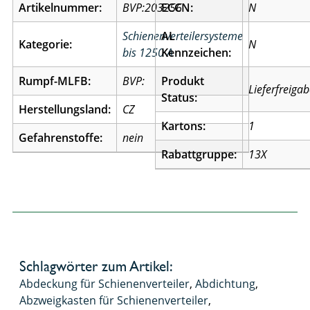
Artikelnummer:
BVP:203256
ECCN:
N
Schienenverteilersysteme
AL
Kategorie:
N
bis 1250 A
Kennzeichen:
Rumpf-MLFB:
BVP:
Produkt
Lieferfreiga
Status:
Herstellungsland:
CZ
Kartons:
1
Gefahrenstoffe:
nein
Rabattgruppe:
13X
Schlagwörter zum Artikel:
Abdeckung für Schienenverteiler
,
Abdichtung
,
Abzweigkasten für Schienenverteiler
,