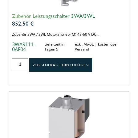
Zubehör Leistungsschalter 3WA/3WL
852,50
€
Zubehör 3WA / 3WL Motorantrieb (M) 48-60 V DC…
3WA9111-
Lieferzeit in
exkl. MwSt. | kostenloser
0AF04
Tagen 5
Versand
ZUR ANFRAGE HINZUFÜGEN