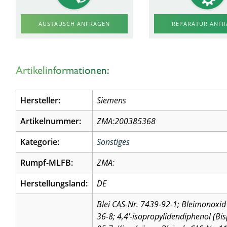
AUSTAUSCH ANFRAGEN
REPARATUR ANF
Artikelinformationen:
Hersteller:
Siemens
Artikelnummer:
ZMA:200385368
Kategorie:
Sonstiges
Rumpf-MLFB:
ZMA:
Herstellungsland:
DE
Blei CAS-Nr. 7439-92-1; Bleimonoxid 
36-8; 4,4′-isopropylidendiphenol (Bi