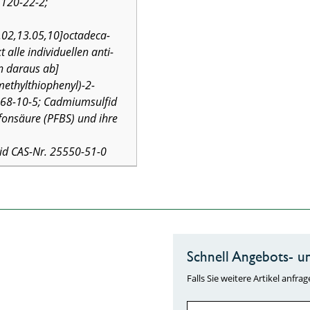
1120-22-2;
.02,13.05,10]octadeca-
 alle individuellen anti-
n daraus ab]
ethylthiophenyl)-2-
68-10-5; Cadmiumsulfid
fonsäure (PFBS) und ihre
d CAS-Nr. 25550-51-0
Schnell Angebots- un
Falls Sie weitere Artikel anf