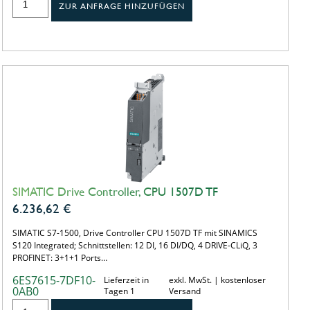
ZUR ANFRAGE HINZUFÜGEN
SIMATIC Drive Controller, CPU 1507D TF
6.236,62
€
SIMATIC S7-1500, Drive Controller CPU 1507D TF mit SINAMICS
S120 Integrated; Schnittstellen: 12 DI, 16 DI/DQ, 4 DRIVE-CLiQ, 3
PROFINET: 3+1+1 Ports…
6ES7615-7DF10-
Lieferzeit in
exkl. MwSt. | kostenloser
0AB0
Tagen 1
Versand