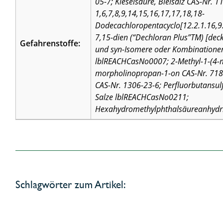
05-7; Kieselsäure, Bleisalz CAS-Nr. 1
1,6,7,8,9,14,15,16,17,17,18,18-
Dodecachloropentacyclo[12.2.1.16,9
7,15-dien (“Dechloran Plus”TM) [deckt
Gefahrenstoffe:
und syn-Isomere oder Kombinatione
lblREACHCasNo0007; 2-Methyl-1-(4-m
morpholinopropan-1-on CAS-Nr. 718
CAS-Nr. 1306-23-6; Perfluorbutansul
Salze lblREACHCasNo0211;
Hexahydromethylphthalsäureanhydri
Schlagwörter zum Artikel: