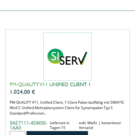
PM-QUALITY V11 UNIFIED CLIENT 1
1.024,00
€
PM-QUALITY V11, Unified Client, 1 Client Paket lauffähig mit SIMATIC
WinCC Unified Mehrplatzsystem Client für Systempaket Typ S
Standard/Profession…
9AE7111-4SW00-
Lieferzeit in
exkl. MwSt. | kostenloser
1AA0
Tagen 15
Versand