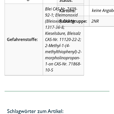
Status:
Blei CAS-Nr. 7439-
Kartons:
92-1; Bleimonoxid
(Bleioxid) CAS-Nr.
Rabattgruppe:
2NR
1317-36-8;
Kieselsäure, Bleisalz
Gefahrenstoffe:
CAS-Nr. 11120-22-2;
2-Methyl-1-(4-
methylthiophenyl)-2-
morpholinopropan-
1-on CAS-Nr. 71868-
10-5
Schlagwörter zum Artikel: