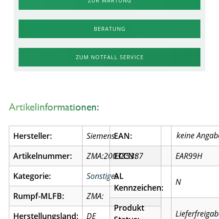
ZUR WARTUNG
BERATUNG
ZUM NOTFALL SERVICE
Artikelinformationen:
Hersteller:
Siemens
EAN:
Artikelnummer:
ZMA:200385387
ECCN:
EAR99H
Kategorie:
Sonstiges
AL
N
Kennzeichen:
Rumpf-MLFB:
ZMA:
Produkt
Lieferfreiga
Herstellungsland:
DE