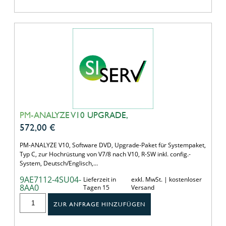
PM-ANALYZE V10 UPGRADE,
572,00
€
PM-ANALYZE V10, Software DVD, Upgrade-Paket für Systempaket,
Typ C, zur Hochrüstung von V7/8 nach V10, R-SW inkl. config.-
System, Deutsch/Englisch,…
9AE7112-4SU04-
Lieferzeit in
exkl. MwSt. | kostenloser
8AA0
Tagen 15
Versand
ZUR ANFRAGE HINZUFÜGEN