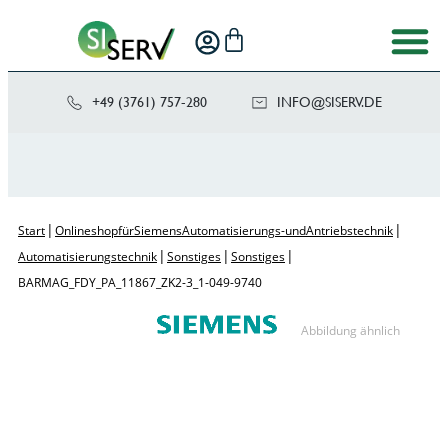
+49 (3761) 757-280
NI
SIS@OF
ED.VRE
|
|
Start
Onlineshop für Siemens Automatisierungs- und Antriebstechnik
|
|
|
Automatisierungstechnik
Sonstiges
Sonstiges
BARMAG_FDY_PA_11867_ZK2-3_1-049-9740
Abbildung ähnlich