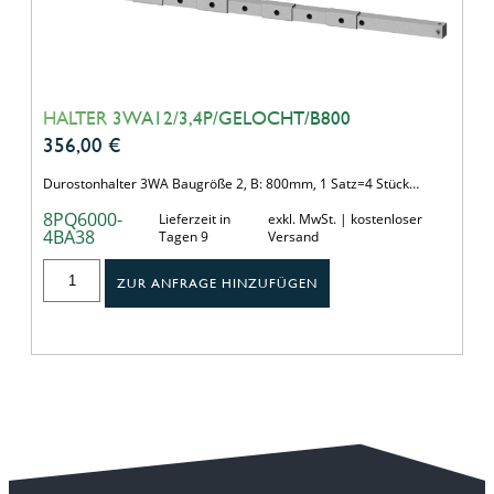
HALTER 3WA12/3,4P/GELOCHT/B800
356,00
€
Durostonhalter 3WA Baugröße 2, B: 800mm, 1 Satz=4 Stück…
8PQ6000-
Lieferzeit in
exkl. MwSt. | kostenloser
4BA38
Tagen 9
Versand
ZUR ANFRAGE HINZUFÜGEN