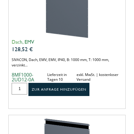
Dach, EMV
128,52
€
SIVACON, Dach, EMV, EMV, IP40, B: 1000 mm, T: 1000 mm,
verzinkt…
8MF1000-
Lieferzeit in
exkl. MwSt. | kostenloser
2UD12-0A
Tagen 10
Versand
ZUR ANFRAGE HINZUFÜGEN