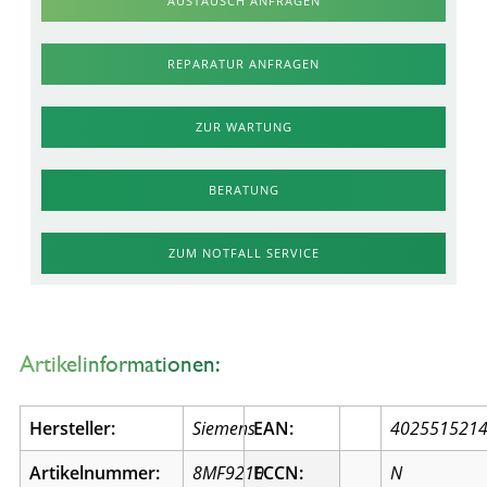
AUSTAUSCH ANFRAGEN
REPARATUR ANFRAGEN
ZUR WARTUNG
BERATUNG
ZUM NOTFALL SERVICE
Artikelinformationen:
Hersteller:
Siemens
EAN:
402551521
Artikelnummer:
8MF9210
ECCN:
N