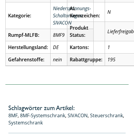
Niederspannungs-
AL
N
Kategorie:
Schaltanlagen
Kennzeichen:
SIVACON
Produkt
Lieferfreiga
Rumpf-MLFB:
8MF9
Status:
Herstellungsland:
DE
Kartons:
1
Gefahrenstoffe:
nein
Rabattgruppe:
195
Schlagwörter zum Artikel:
8MF
,
8MF-Systemschrank
,
SIVACON
,
Steuerschrank
,
Systemschrank