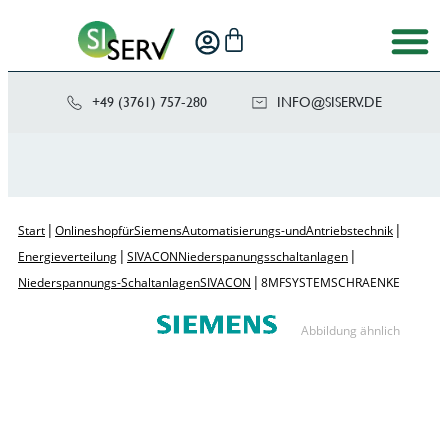
+49 (3761) 757-280
NI
SIS@OF
ED.VRE
|
|
Start
Onlineshop für Siemens Automatisierungs- und Antriebstechnik
|
|
Energieverteilung
SIVACON Niederspanungsschaltanlagen
|
Niederspannungs-Schaltanlagen SIVACON
8MF SYSTEMSCHRAENKE
Abbildung ähnlich