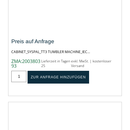
CABINET_SYSPAL_TT3 TUMBLER
MACHINE_IEC
Preis auf Anfrage
CABINET_SYSPAL_TT3 TUMBLER MACHINE_IEC…
ZMA:2003803
Lieferzeit in Tagen
exkl. MwSt. | kostenloser
93
25
Versand
ZUR ANFRAGE HINZUFÜGEN