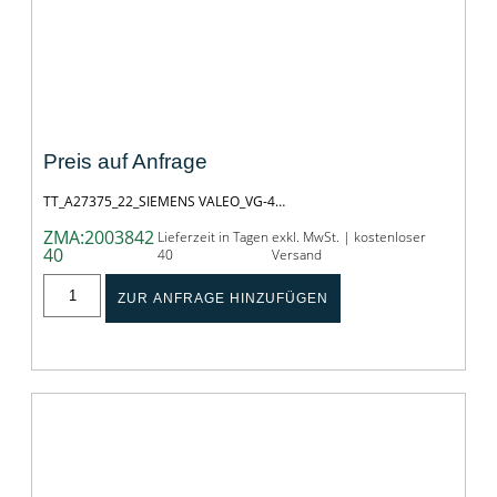
TT_A27375_22_SIEMENS VALEO_VG-
4736_+SK04
Preis auf Anfrage
TT_A27375_22_SIEMENS VALEO_VG-4…
ZMA:2003842
Lieferzeit in Tagen
exkl. MwSt. | kostenloser
40
40
Versand
ZUR ANFRAGE HINZUFÜGEN