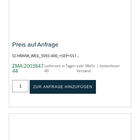
SCHRANK_WEIL_5093-400_=SEP+SS1
Preis auf Anfrage
SCHRANK_WEIL_5093-400_=SEP+SS1…
ZMA:2003847
Lieferzeit in Tagen
exkl. MwSt. | kostenloser
44
40
Versand
ZUR ANFRAGE HINZUFÜGEN