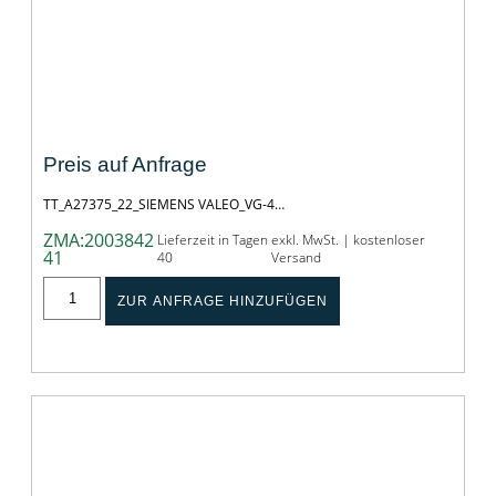
TT_A27375_22_SIEMENS VALEO_VG-
4736_+SK05
Preis auf Anfrage
TT_A27375_22_SIEMENS VALEO_VG-4…
ZMA:2003842
Lieferzeit in Tagen
exkl. MwSt. | kostenloser
41
40
Versand
ZUR ANFRAGE HINZUFÜGEN