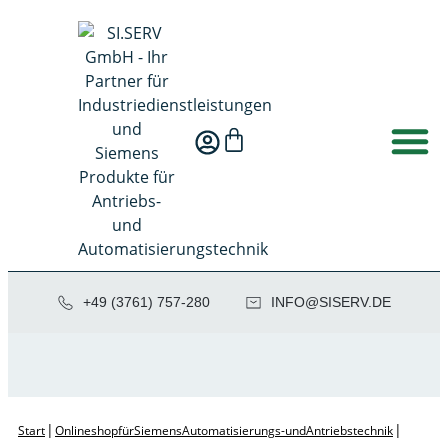
+49 (3761) 757-280
NI
SIS@OF
ED.VRE
|
|
Start
Onlineshop für Siemens Automatisierungs- und Antriebstechnik