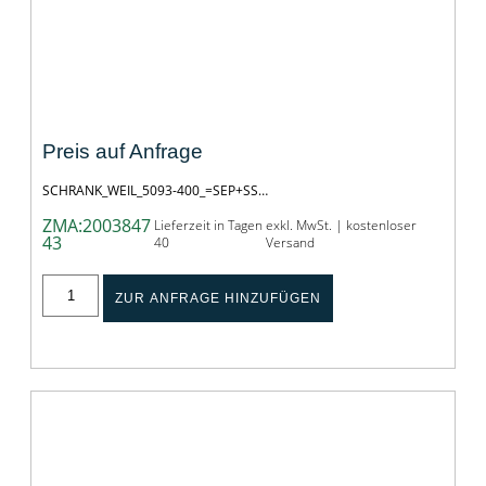
SCHRANK_WEIL_5093-400_=SEP+SS
Preis auf Anfrage
SCHRANK_WEIL_5093-400_=SEP+SS…
ZMA:2003847
Lieferzeit in Tagen
exkl. MwSt. | kostenloser
43
40
Versand
ZUR ANFRAGE HINZUFÜGEN