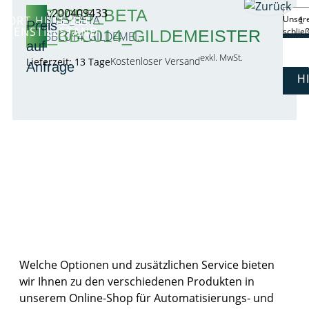
3978055_BETA
ZMA:200409433
3978055_BETA
FORT-HILFE BEI
Unsere
Preis
AGENSTILLSTAND
schlie
4A_BBC014_GILDEMEISTER
4A_BBC014_GILDEMEI…
auf
exkl. MwSt.
Kostenloser Versand
Lieferzeit: 13 Tage
Anfrage
H
Produktbeschreibung:
Weitere Möglichkeiten zu den Produkten
im Shop
Welche Optionen und zusätzlichen Service bieten
wir Ihnen zu den verschiedenen Produkten in
unserem Online-Shop für Automatisierungs- und