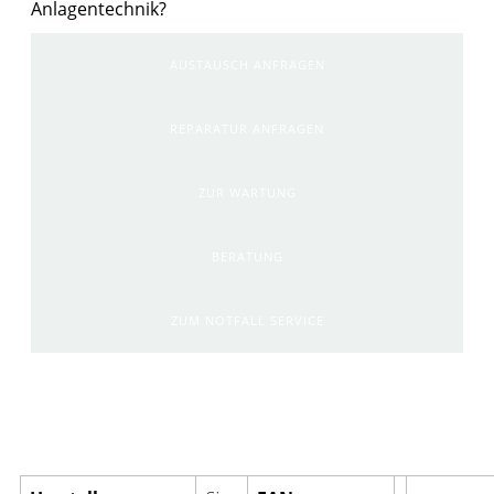
Anlagentechnik?
AUSTAUSCH ANFRAGEN
REPARATUR ANFRAGEN
ZUR WARTUNG
BERATUNG
ZUM NOTFALL SERVICE
Artikelinformationen: