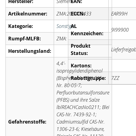
Hersteller:
Siemens
EAN:
Artikelnummer:
ZMA:200409433
ECCN:
EAR99H
Kategorie:
Sonstiges
AL
9I99900
Kennzeichen:
Rumpf-MLFB:
ZMA:
Produkt
Lieferfreiga
Herstellungsland:
Status:
4,4′-
Kartons:
isopropylidendiphenol
(Bisphenol A, BPA) CAS-
Rabattgruppe:
7ZZ
Nr. 80-05-7;
Perfluorbutansulfonsäure
(PFBS) und ihre Salze
lblREACHCasNo0211; Blei
CAS-Nr. 7439-92-1;
Gefahrenstoffe:
Cadmiumsulfid CAS-Nr.
1306-23-6; Kieselsäure,