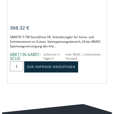
F-TM ServoDrive HF
368,32
€
SIMATIC F-TM ServoDrive HF, Antriebsregler für Servo- und
Schrittmotoren im Schutz- kleinspannungsbereich, 24 bis 48VDC
Spannungsversorgung des Ant…
6BK1136-6AB01-
Lieferzeit in
exkl. MwSt. | kostenloser
0CU0
Tagen 5
Versand
ZUR ANFRAGE HINZUFÜGEN