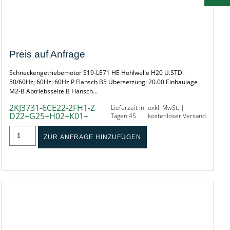
SONDER-SCHNECKENGETRIEBEMOTOR
Preis auf Anfrage
Schneckengetriebemotor S19-LE71 HE Hohlwelle H20 U.STD.
50/60Hz; 60Hz: 60Hz P Flansch B5 Übersetzung: 20.00 Einbaulage
M2-B Abtriebsseite B Flansch…
2KJ3731-6CE22-2FH1-Z
Lieferzeit in
exkl. MwSt. |
D22+G25+H02+K01+
Tagen 45
kostenloser Versand
ZUR ANFRAGE HINZUFÜGEN