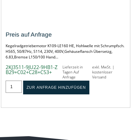
KEGELRADGETRIEBEMOTOR
Preis auf Anfrage
Kegelradgetriebemotor K109-LE160 HE, Hohlwelle mit Schrumpfsch.
HS65, 50/87Hz, S114, 230V, 400V,Gehäuseflansch Übersetzg,
6.83,Bremse L150/100 Hand…
2KJ3511-9JU22-9HB1-Z
Lieferzeit in
exkl. MwSt. |
B29+C02+C28+C53+
Tagen Auf
kostenloser
Anfrage
Versand
ZUR ANFRAGE HINZUFÜGEN