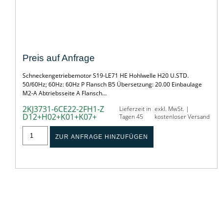
SONDER-SCHNECKENGETRIEBEMOTOR
Preis auf Anfrage
Schneckengetriebemotor S19-LE71 HE Hohlwelle H20 U.STD.
50/60Hz; 60Hz: 60Hz P Flansch B5 Übersetzung: 20.00 Einbaulage
M2-A Abtriebsseite A Flansch…
2KJ3731-6CE22-2FH1-Z
Lieferzeit in
exkl. MwSt. |
D12+H02+K01+K07+
Tagen 45
kostenloser Versand
ZUR ANFRAGE HINZUFÜGEN