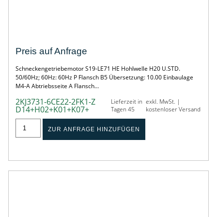
SONDER-SCHNECKENGETRIEBEMOTOR
Preis auf Anfrage
Schneckengetriebemotor S19-LE71 HE Hohlwelle H20 U.STD.
50/60Hz; 60Hz: 60Hz P Flansch B5 Übersetzung: 10.00 Einbaulage
M4-A Abtriebsseite A Flansch…
2KJ3731-6CE22-2FK1-Z
Lieferzeit in
exkl. MwSt. |
D14+H02+K01+K07+
Tagen 45
kostenloser Versand
ZUR ANFRAGE HINZUFÜGEN