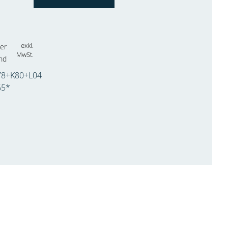
exkl.
er
MwSt.
nd
8+K80+L04
65*