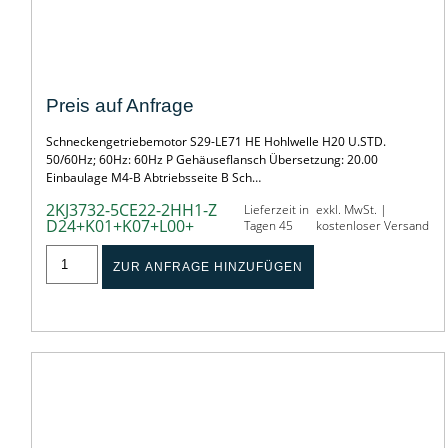
SONDER-SCHNECKENGETRIEBEMOTOR
Preis auf Anfrage
Schneckengetriebemotor S29-LE71 HE Hohlwelle H20 U.STD.
50/60Hz; 60Hz: 60Hz P Gehäuseflansch Übersetzung: 20.00
Einbaulage M4-B Abtriebsseite B Sch…
2KJ3732-5CE22-2HH1-Z
Lieferzeit in
exkl. MwSt. |
D24+K01+K07+L00+
Tagen 45
kostenloser Versand
ZUR ANFRAGE HINZUFÜGEN