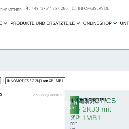
+49 (3761) 757-280
NI
SIS@OF
ED.VRE
CHPARTNER
E
PRODUKTE UND ERSATZTEILE
ONLINESHOP
UN
|
INNOMOTICS SG 2KJ3 mit XP 1MB1
Abbildung ähnlich
INNOMOTICS
T1A06000000151
4.426,15
€
INNOMOTICS
SOFORT-HILFE BEI
ANLAGENSTILLSTAND
SG 2KJ3 mit
SG
2KJ3
XP 1MB1
mit