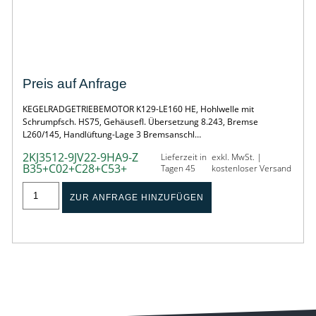
KEGELRADGETRIEBEMOTOR
Preis auf Anfrage
KEGELRADGETRIEBEMOTOR K129-LE160 HE, Hohlwelle mit
Schrumpfsch. HS75, Gehäusefl. Übersetzung 8.243, Bremse
L260/145, Handlüftung-Lage 3 Bremsanschl…
2KJ3512-9JV22-9HA9-Z
Lieferzeit in
exkl. MwSt. |
B35+C02+C28+C53+
Tagen 45
kostenloser Versand
ZUR ANFRAGE HINZUFÜGEN