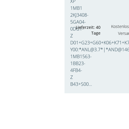
XP
1MB1
2KJ3408-
5GA04-
Kostenlos
Lieferzeit: 40
0DG1-
Tage
Versa
Z
D01+G23+G60+K06+K71+K7
Y00:*ANL@3.7*|*AND@14
1MB1563-
1BB23-
4FB4-
Z
B43+S00…
m Shop