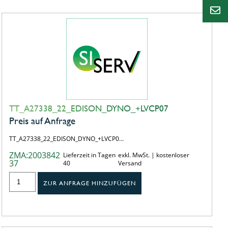
TT_A27338_22_EDISON_DYNO_+LVCP07
Preis auf Anfrage
TT_A27338_22_EDISON_DYNO_+LVCP0…
ZMA:2003842
Lieferzeit in Tagen
exkl. MwSt. | kostenloser
37
40
Versand
ZUR ANFRAGE HINZUFÜGEN