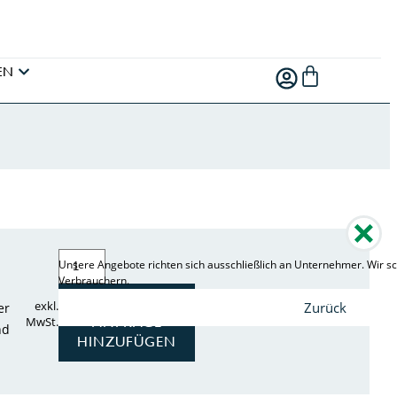
EN
Unsere Angebote richten sich ausschließlich an Unternehmer. Wir sc
Verbrauchern.
ZUR
exkl.
Zurück
er
ANFRAGE
MwSt.
nd
HINZUFÜGEN