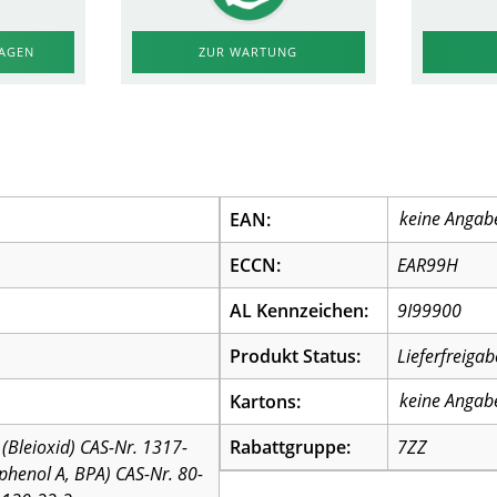
RAGEN
ZUR WARTUNG
EAN:
ECCN:
EAR99H
AL Kennzeichen:
9I99900
Produkt Status:
Lieferfreigab
Kartons:
(Bleioxid) CAS-Nr. 1317-
Rabattgruppe:
7ZZ
sphenol A, BPA) CAS-Nr. 80-