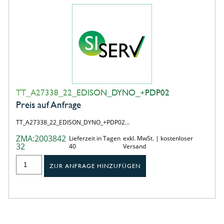
TT_A27338_22_EDISON_DYNO_+PDP02
Preis auf Anfrage
TT_A27338_22_EDISON_DYNO_+PDP02…
ZMA:2003842
Lieferzeit in Tagen
exkl. MwSt. | kostenloser
32
40
Versand
ZUR ANFRAGE HINZUFÜGEN