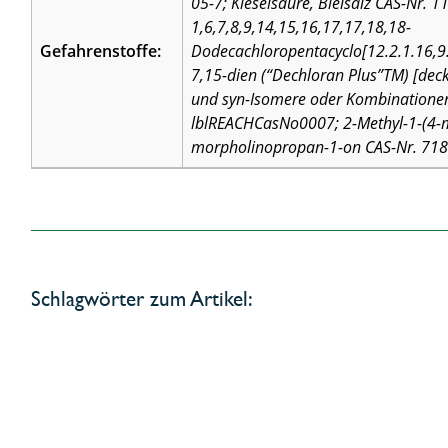
05-7; Kieselsäure, Bleisalz CAS-Nr. 1
1,6,7,8,9,14,15,16,17,17,18,18-
Gefahrenstoffe:
Dodecachloropentacyclo[12.2.1.16,9
7,15-dien (“Dechloran Plus”TM) [deckt
und syn-Isomere oder Kombinatione
lblREACHCasNo0007; 2-Methyl-1-(4-m
morpholinopropan-1-on CAS-Nr. 71
Schlagwörter zum Artikel: