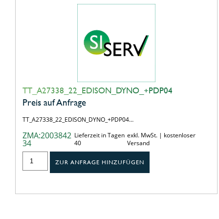
TT_A27338_22_EDISON_DYNO_+PDP04
Preis auf Anfrage
TT_A27338_22_EDISON_DYNO_+PDP04…
ZMA:2003842
Lieferzeit in Tagen
exkl. MwSt. | kostenloser
34
40
Versand
ZUR ANFRAGE HINZUFÜGEN