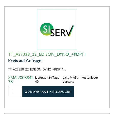
TT_A27338_22_EDISON_DYNO_+PDP11
Preis auf Anfrage
TT_A27338_22_EDISON_DYNO_+PDP11…
ZMA:2003842
Lieferzeit in Tagen
exkl. MwSt. | kostenloser
38
40
Versand
ZUR ANFRAGE HINZUFÜGEN