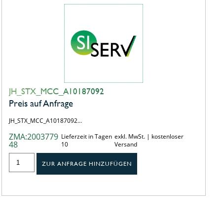
JH_STX_MCC_A10187092
Preis auf Anfrage
JH_STX_MCC_A10187092…
ZMA:2003779
Lieferzeit in Tagen
exkl. MwSt. | kostenloser
48
10
Versand
ZUR ANFRAGE HINZUFÜGEN